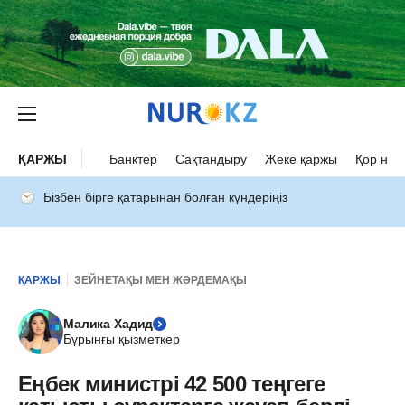
ҚАРЖЫ
Банктер
Сақтандыру
Жеке қаржы
Қор нар
Бізбен бірге қатарынан болған күндеріңіз
ҚАРЖЫ
ЗЕЙНЕТАҚЫ МЕН ЖӘРДЕМАҚЫ
Малика Хадид
Бұрынғы қызметкер
Еңбек министрі 42 500 теңгеге