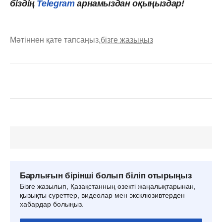
біздің
Telegram
арнамыздан оқыңыздар!
Мәтіннен қате тапсаңыз,
бізге жазыңыз
Барлығын бірінші болып біліп отырыңыз
Бізге жазылып, Қазақстанның өзекті жаңалықтарынан,
қызықты суреттер, видеолар мен эксклюзивтерден
хабардар болыңыз.