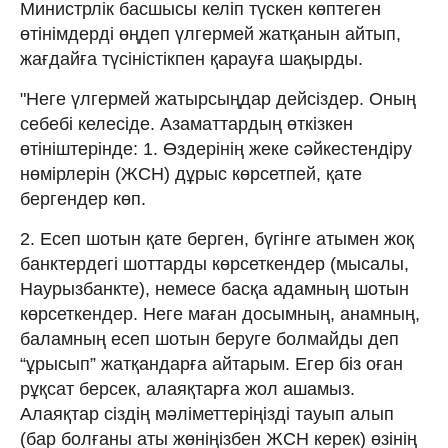
Министрлік басшысы келіп түскен көптеген
өтінімдерді өңдеп үлгермей жатқанын айтып,
жағдайға түсіністікпен қарауға шақырды.
"Неге үлгермей жатырсыңдар дейсіздер. Оның
себебі келесіде. Азаматтардың өткізкен
өтініштерінде: 1. Өздерінің жеке сәйкестендіру
нөмірлерін (ЖСН) дұрыс көрсетпей, қате
бергендер көп.
2. Есеп шотын қате берген, бүгінге атымен жоқ
банктердегі шоттарды көрсеткендер (мысалы,
Наурызбанкте), немесе басқа адамның шотын
көрсеткендер. Неге маған досымның, анамның,
баламның есеп шотын беруге болмайды деп
“ұрысып” жатқандарға айтарым. Егер біз оған
рұқсат берсек, алаяқтарға жол ашамыз.
Алаяқтар сіздің мәліметтеріңізді тауып алып
(бар болғаны аты жөніңізбен ЖСН керек) өзінің