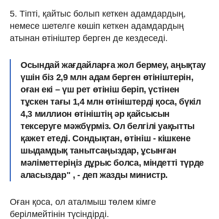
5. Тіпті, қайтыс болып кеткен адамдардың,
немесе шетелге көшіп кеткен адамдардың
атынан өтініштер берген де кездеседі.
Осындай жағдайларға жол бермеу, аңықтау
үшін біз 2,9 млн адам берген өтініштерін,
оған екі – үш рет өтініш беріп, үстінен
тұскен тағы 1,4 млн өтініштерді қоса, бүкіл
4,3 миллион өтініштің әр қайсысын
тексеруге мәжбүрміз. Ол белгілі уақытты
қажет етеді. Сондықтан, өтініш - кішкене
шыдамдық танытсаңыздар, ұсынған
мәліметтеріңіз дұрыс болса, міндетті түрде
аласыздар" , - деп жазды министр.
Оған қоса, ол аталмыш төлем кімге
берілмейтінін түсіндірді.