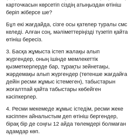
карточкасын көрсетіп сіздің атыңыздан өтініш
беріп жіберсе ше?
Бұл екі жағдайда, сізге осы қателер туралы смс
келеді. Алған соң, мәліметтеріңізді түзетіп қайта
өтініш бересіз.
3. Басқа жұмыста істеп жалақы алып
жүргендер, оның ішінде мемлекеттік
қызметкерлерде бар, тұрақты зейнетақы,
жәрдемақы алып жүргендер (төтенше жағдайға
дейін ресми жұмыс істемеген), табыстарын
жоғалтпай қайта табыстары көбейген
кәсіпкерлер.
4. Ресми мекемеде жұмыс істедім, ресми жеке
кәсіппен айналыстым деп өтініш бергендер,
бірақ бір де соңғы 12 айда төлемдері болмаған
адамдар көп.