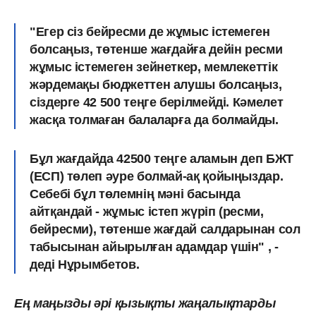
"Егер сіз бейресми де жұмыс істемеген
болсаңыз, төтенше жағдайға дейін ресми
жұмыс істемеген зейнеткер, мемлекеттік
жәрдемақы бюджеттен алушы болсаңыз,
сіздерге 42 500 теңге берілмейді. Кәмелет
жасқа толмаған балаларға да болмайды.
Бұл жағдайда 42500 теңге аламын деп БЖТ
(ЕСП) төлеп әуре болмай-ақ қойыңыздар.
Себебі бұл төлемнің мәні басында
айтқандай - жұмыс істеп жүріп (ресми,
бейресми), төтенше жағдай салдарынан сол
табысынан айырылған адамдар үшін" , -
деді Нұрымбетов.
Ең маңызды әрі қызықты жаңалықтарды