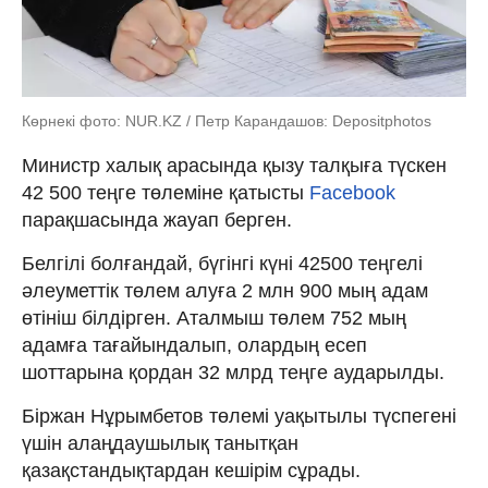
Көрнекі фото: NUR.KZ / Петр Карандашов: Depositphotos
Министр халық арасында қызу талқыға түскен
42 500 теңге төлеміне қатысты
Facebook
парақшасында жауап берген.
Белгілі болғандай, бүгінгі күні 42500 теңгелі
әлеуметтік төлем алуға 2 млн 900 мың адам
өтініш білдірген. Аталмыш төлем 752 мың
адамға тағайындалып, олардың есеп
шоттарына қордан 32 млрд теңге аударылды.
Біржан Нұрымбетов төлемі уақытылы түспегені
үшін алаңдаушылық танытқан
қазақстандықтардан кешірім сұрады.