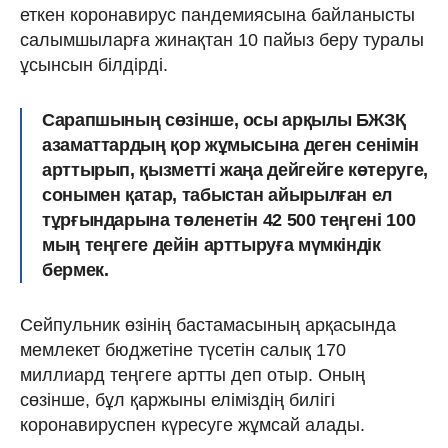
еткен коронавирус пандемиясына байланысты
салымшыларға жинақтан 10 пайыз беру туралы
ұсынсын білдірді.
Сарапшының сөзінше, осы арқылы БЖЗҚ
азаматтардың қор жұмысына деген сенімін
арттырып, қызметті жаңа дейгейге көтеруге,
сонымен қатар, табыстан айырылған ел
тұрғындарына төленетін 42 500 теңгені 100
мың теңгеге дейін арттыруға мүмкіндік
бермек.
Сейпульник өзінің бастамасының арқасында
мемлекет бюджетіне түсетін салық 170
миллиард теңгеге артты деп отыр. Оның
сөзінше, бұл қаржыны еліміздің билігі
коронавируспен күресуге жұмсай алады.