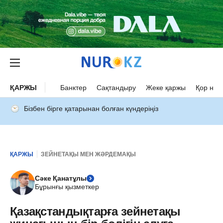
ҚАРЖЫ
Банктер
Сақтандыру
Жеке қаржы
Қор нар
Бізбен бірге қатарынан болған күндеріңіз
ҚАРЖЫ
ЗЕЙНЕТАҚЫ МЕН ЖӘРДЕМАҚЫ
Сәке Қанатұлы
Бұрынғы қызметкер
Қазақстандықтарға зейнетақы