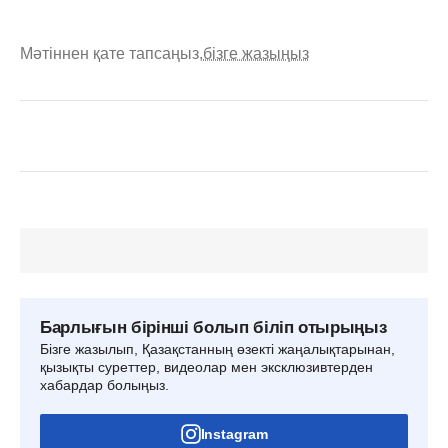
Мәтіннен қате тапсаңыз,
бізге жазыңыз
Барлығын бірінші болып біліп отырыңыз
Бізге жазылып, Қазақстанның өзекті жаңалықтарынан,
қызықты суреттер, видеолар мен эксклюзивтерден
хабардар болыңыз.
Instagram