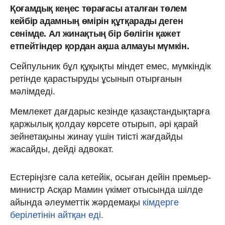
Қоғамдық кеңес төрағасы аталған төлем
кейбір адамның өмірін құтқарады деген
сенімде. Ал жинақтың бір бөлігін қажет
етпейтіндер қордан ақша алмауы мүмкін.
Сейпульник бұл құқықты міндет емес, мүмкіндік
ретінде қарастыруды ұсынып отырғанын
мәлімдеді.
Мемлекет дағдарыс кезінде қазақстандықтарға
қаржылық қолдау көрсете отырып, әрі қарай
зейнетақыны жинау үшін тиісті жағдайды
жасайды, дейді адвокат.
Естеріңізге сала кетейік, осыған дейін премьер-
министр Асқар Мамин үкімет отысында шілде
айында әлеуметтік жәрдемақы
кімдерге
берілетінін айтқан еді.