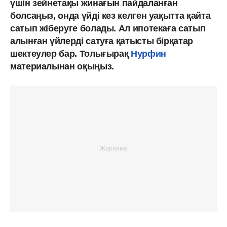
үшін зейнетақы жинағын пайдаланған
болсаңыз, онда үйді кез келген уақытта қайта
сатып жіберуге болады. Ал ипотекаға сатып
алынған үйлерді сатуға қатысты бірқатар
шектеулер бар. Толығырақ
Нурфин
материалынан оқыңыз.