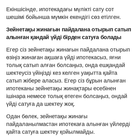
Екіншісінде, ипотекадағы мүлікті сату сот
шешімі бойынша мүмкін екендігі сөз етілген.
Зейнетақы жинағын пайдалана отырып сатып
алынған қандай үйді бірден сатуға болады
Егер сіз зейнетақы жинағын пайдалана отырып
өзіңіз жинаған ақшаға үйді ипотекасыз, яғни
толық сатып алған болсаңыз, онда ешқандай
шектеусіз үйіңізді кез келген уақытта қайта
сатып жібере аласыз. Егер сіз бұрын алынған
ипотеканы зейнетақы жинақтары есебінен
ішінара немесе толық өтеген болсаңыз, ондай
үйді сатуға да шектеу жоқ.
Одан бөлек, зейнетақы жинағы
пайдаланылмастан ипотекаға алынған үйлерді
қайта сатуға шектеу қойылмайды.