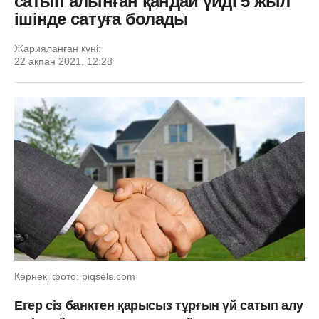
сатып алынған қандай үйді 5 жыл
ішінде сатуға болады
Жарияланған күні:
22 ақпан 2021, 12:28
Көрнекі фото: piqsels.com
Егер сіз банктен қарысыз тұрғын үй сатып алу