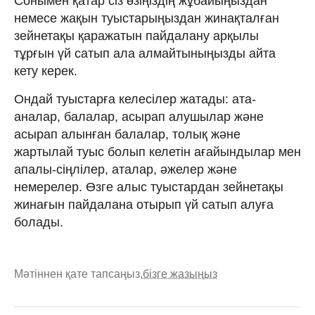
Сонымен қатар сіз өзіңіздің жұбайыңыздан
немесе жақын туыстарыңыздан жинақталған
зейнетақы қаражатын пайдалану арқылы
тұрғын үй сатып ала алмайтыныңызды айта
кету керек.
Ондай туыстарға келесілер жатады: ата-
аналар, балалар, асырап алушылар және
асырап алынған балалар, толық және
жартылай туыс болып келетін ағайындылар мен
апалы-сіңлілер, аталар, әжелер және
немерелер. Өзге алыс туыстардан зейнетақы
жинағын пайдалана отырып үй сатып алуға
болады.
Мәтіннен қате тапсаңыз,
бізге жазыңыз