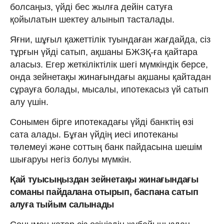
болсаңыз, үйді бес жылға дейін сатуға
қойылатын шектеу алынып тасталады.
Яғни, шұғыл қажеттілік туындаған жағдайда, сіз
тұрғын үйді сатып, ақшаны БЖЗҚ-ға қайтара
аласыз. Егер жеткіліктілік шегі мүмкіндік берсе,
онда зейнетақы жинағындағы ақшаны қайтадан
сұрауға болады, мысалы, ипотекасыз үй сатып
алу үшін.
Сонымен бірге ипотекадағы үйді банктің өзі
сата алады. Бұған үйдің иесі ипотеканы
төлемеуі және соттың банк пайдасына шешім
шығаруы негіз болуы мүмкін.
Қай туысыңыздан зейнетақы жинағындағы
соманы пайдалана отырып, баспана сатып
алуға тыйым салынады