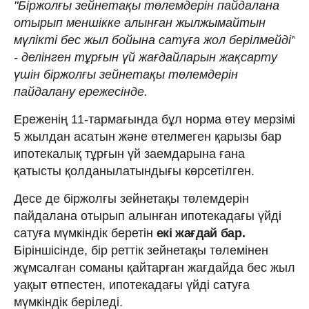
"Біржолғы зейнетақы төлемдерін пайдалана
отырып меншікке алынған жылжымайтын
мүлікті бес жыл бойына сатуға жол берілмейді"
- делінген тұрғын үй жағдайларын жақсарту
үшін біржолғы зейнетақы төлемдерін
пайдалану ережесінде.
Ереженің 11-тармағында бұл норма өтеу мерзімі
5 жылдан асатын және өтелмеген қарызы бар
ипотекалық тұрғын үй заемдарына ғана
қатысты қолданылатындығы көрсетілген.
Десе де біржолғы зейнетақы төлемдерін
пайдалана отырып алынған ипотекадағы үйді
сатуға мүмкіндік беретін
екі жағдай бар.
Біріншісінде, бір реттік зейнетақы төлемінен
жұмсалған соманы қайтарған жағдайда бес жыл
уақыт өтпестен, ипотекадағы үйді сатуға
мүмкіндік беріледі.