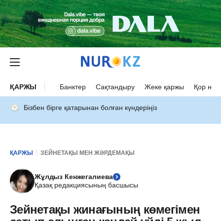
ҚАРЖЫ
Банктер
Сақтандыру
Жеке қаржы
Қор нар
Бізбен бірге қатарынан болған күндеріңіз
ҚАРЖЫ
ЗЕЙНЕТАҚЫ МЕН ЖӘРДЕМАҚЫ
Жұлдыз Кенжегалиева
Қазақ редакциясының басшысы
Зейнетақы жинағының көмегімен