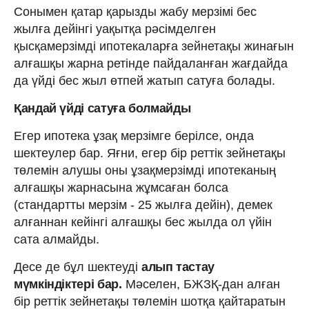
Сонымен қатар қарызды жабу мерзімі бес
жылға дейінгі уақытқа рәсімделген
қысқамерзімді ипотекаларға зейнетақы жинағын
алғашқы жарна ретінде пайдаланған жағдайда
да үйді бес жыл өтпей жатып сатуға болады.
Қандай үйді сатуға болмайды
Егер ипотека ұзақ мерзімге берілсе, онда
шектеулер бар. Яғни, егер бір реттік зейнетақы
төлемін алушы оны ұзақмерзімді ипотеканың
алғашқы жарнасына жұмсаған болса
(стандартты мерзім - 25 жылға дейін), демек
алғаннан кейінгі алғашқы бес жылда ол үйін
сата алмайды.
Десе де бұл шектеуді
алып тастау
мүмкіндіктері бар.
Мәселен, БЖЗҚ-дан алған
бір реттік зейнетақы төлемін шотқа қайтаратын