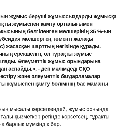
рнын жұмыс беруші жұмыссыздарды жұмысқа
ықты жұмыспен қамту орталығымен
ысының белгіленген мөлшерінің 35 %-ын
убсидия мөлшері ең төменгі жалақы
с) жасасқан шарттың негізінде құрады.
ның ерекшелігі, ол тұрақты жұмыс
лады. Әлеуметтік жұмыс орындарына
ан аспайды.», - деп мәлімдеді СҚО
стіру және әлеуметтік бағдарламалар
ы жұмыспен қамту бөлімінің бас маманы
ның мысалы көрсеткендей, жұмыс орнында
нталы қызметкер ретінде көрсетсең, тұрақты
а барлық мүмкіндік бар.