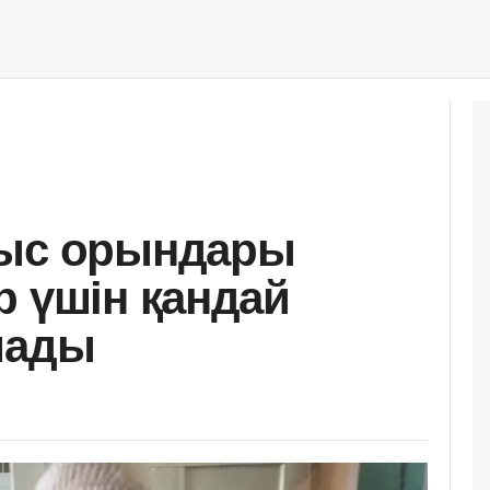
мыс орындары
р үшін қандай
шады