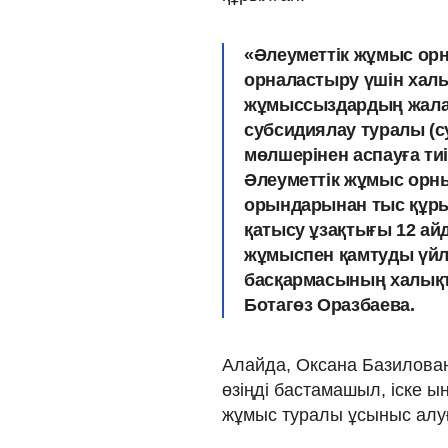
«Әлеуметтік жұмыс о
орналастыру үшін хал
жұмыссыздардың жалақ
субсидиялау туралы (с
мөлшерінен аспауға тиі
Әлеуметтік жұмыс орны
орындарынан тыс құры
қатысу ұзақтығы 12 айд
жұмыспен қамтуды үйле
басқармасының халықт
Ботагөз Оразбаева.
Алайда, Оксана Базилова
өзіңді бастамашыл, іске ы
жұмыс туралы ұсыныс алуғ