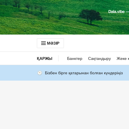
МӘЗІР
ҚАРЖЫ
Банктер
Сақтандыру
Жеке 
Бізбен бірге қатарынан болған күндеріңіз