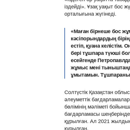
іздейді». Ұзақ уақыт бос 
орталығына жүгінеді.
«Маған бірнеше бос жұ
кәсіпорындардың бірін
естіп, қуана келістім.
бері тұшпара түюші бо
есейгенде Петропавлда
жұмыс мені тыныштанд
ұмытамын. Тұшпараны ж
Солтүстік Қазақстан облы
әлеуметтік бағдарламала
бөлімінің мәліметі бойынш
бағдарламасы шеңберінде 
құрылған. Ал 2021 жылдың
құрылған.