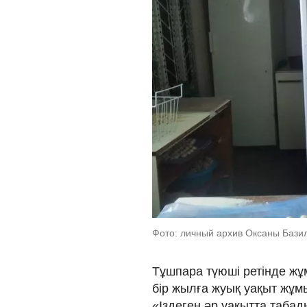
Фото: личный архив Оксаны Бази
Тұшпара түюші ретінде жұ
бір жылға жуық уақыт жұм
«Іздеген әр уақытта табады