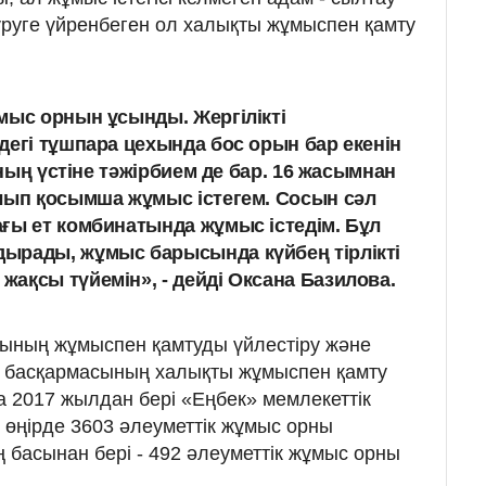
жүруге үйренбеген ол халықты жұмыспен қамту
мыс орнын ұсынды. Жергілікті
дегі тұшпара цехында бос орын бар екенін
 Оның үстіне тәжірбием де бар. 16 жасымнан
лып қосымша жұмыс істегем. Сосын сәл
ғы ет комбинатында жұмыс істедім. Бұл
ырады, жұмыс барысында күйбең тірлікті
ақсы түйемін», - дейді Оксана Базилова.
сының жұмыспен қамтуды үйлестіру және
р басқармасының халықты жұмыспен қамту
а 2017 жылдан бері «Еңбек» мемлекеттік
өңірде 3603 әлеуметтік жұмыс орны
 басынан бері - 492 әлеуметтік жұмыс орны