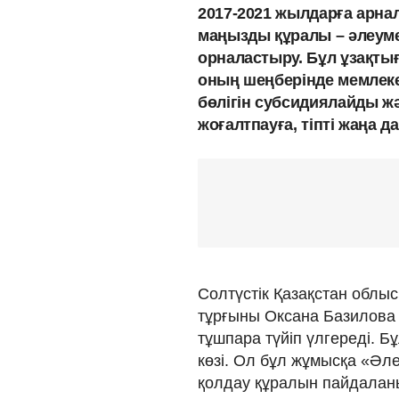
2017-2021 жылдарға арна
маңызды құралы – әлеум
орналастыру. Бұл ұзақты
оның шеңберінде мемлек
бөлігін субсидиялайды ж
жоғалтпауға, тіпті жаңа д
Солтүстік Қазақстан обл
тұрғыны Оксана Базилова 
тұшпара түйіп үлгереді. 
көзі. Ол бұл жұмысқа «Әл
қолдау құралын пайдалан