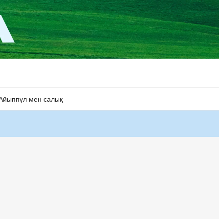
Айыппұл мен салық