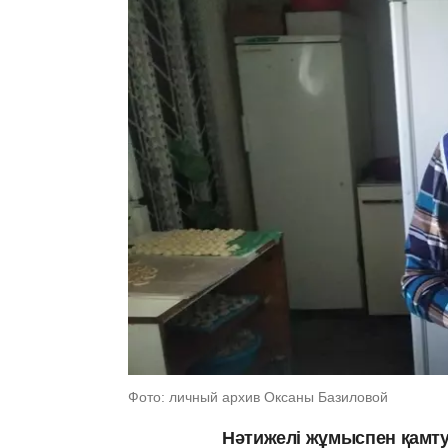
Фото: личный архив Оксаны Базиловой
Нәтижелі жұмыспен қамту