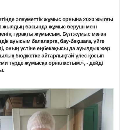
лы келді.
етінде әлеуметтік жұмыс орнына 2020 жылғы
021 жылдың басында жұмыс беруші мені
 менің тұрақты жұмысым. Бұл жұмыс маған
дік ауысым балаларға, бау-бақшаға, үйге
ді, оның үстіне еңбекақысы да ауылдық жер
сылық бюджетке айтарлықтай үлес қосып
сми түрде жұмысқа орналастым.», - дейді
ы.