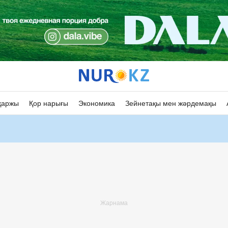
қаржы
Қор нарығы
Экономика
Зейнетақы мен жәрдемақы