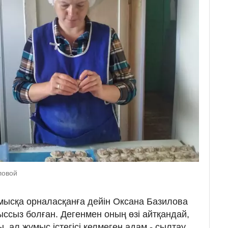
ловой
мысқа орналасқанға дейін Оксана Базилова
ыссыз болған. Дегенмен оның өзі айтқандай,
, ал жұмыс істегісі келмеген адам - сылтау