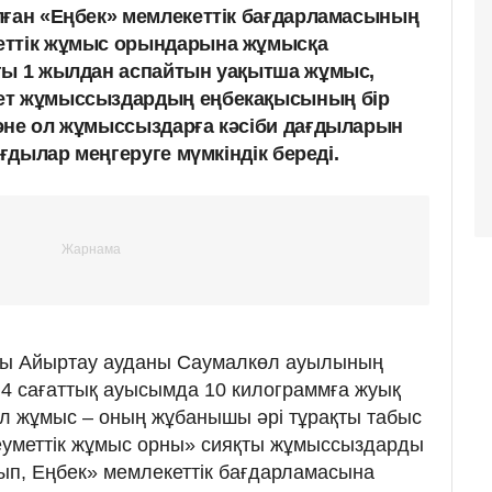
лған «Еңбек» мемлекеттік бағдарламасының
еттік жұмыс орындарына жұмысқа
ғы 1 жылдан аспайтын уақытша жұмыс,
ет жұмыссыздардың еңбекақысының бір
әне ол жұмыссыздарға кәсіби дағдыларын
ағдылар меңгеруге мүмкіндік береді.
ысы Айыртау ауданы Саумалкөл ауылының
4 сағаттық ауысымда 10 килограммға жуық
Бұл жұмыс – оның жұбанышы әрі тұрақты табыс
еуметтік жұмыс орны» сияқты жұмыссыздарды
ып, Еңбек» мемлекеттік бағдарламасына