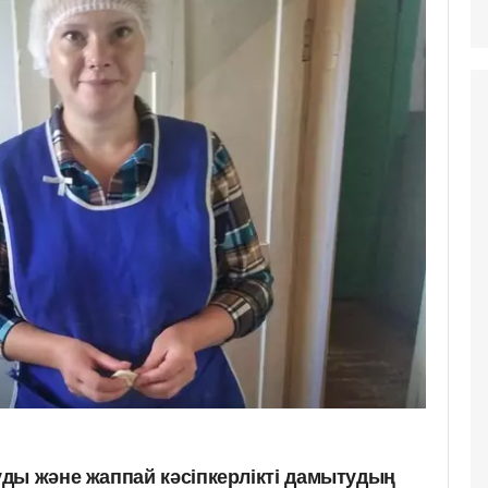
ды және жаппай кәсіпкерлікті дамытудың