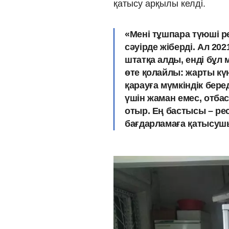
қатысу арқы
«Мені тұшпара түюші р
сәуірде жіберді. Ал 2
штатқа алды, енді бұл
өте қолайлы: жарты күн
қарауға мүмкіндік бере
үшін жаман емес, отба
отыр. Ең бастысы – ре
бағдарламаға қатысуш