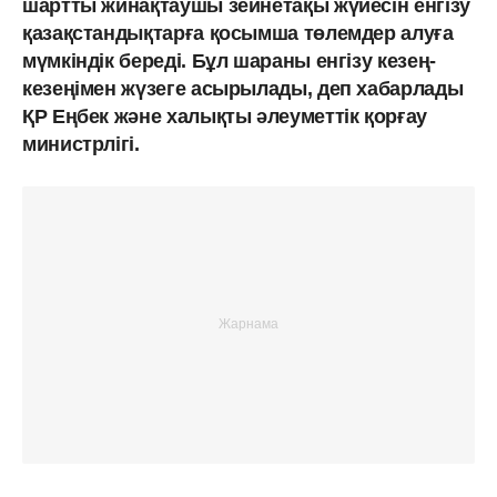
шартты жинақтаушы зейнетақы жүйесін енгізу
қазақстандықтарға қосымша төлемдер алуға
мүмкіндік береді. Бұл шараны енгізу кезең-
кезеңімен жүзеге асырылады, деп хабарлады
ҚР Еңбек және халықты әлеуметтік қорғау
министрлігі.