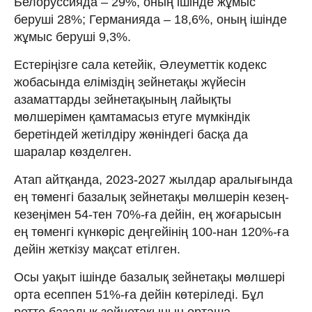
Белоруссияда – 29%, оның ішінде жұмыс
беруші 28%; Германияда – 18,6%, оның ішінде
жұмыс беруші 9,3%.
Естеріңізге сала кетейік, Әлеуметтік кодекс
жобасында еліміздің зейнетақы жүйесін
азаматтарды зейнетақының лайықты
мөлшерімен қамтамасыз етуге мүмкіндік
беретіндей жетілдіру жөніндегі басқа да
шаралар көзделген.
Атап айтқанда, 2023-2027 жылдар аралығында
ең төменгі базалық зейнетақы мөлшерін кезең-
кезеңімен 54-тен 70%-ға дейін, ең жоғарысын
ең төменгі күнкөріс деңгейінің 100-нан 120%-ға
дейін жеткізу мақсат етілген.
Осы уақыт ішінде базалық зейнетақы мөлшері
орта есеппен 51%-ға дейін көтеріледі. Бұл
ретте базалық зейнетақының орташа