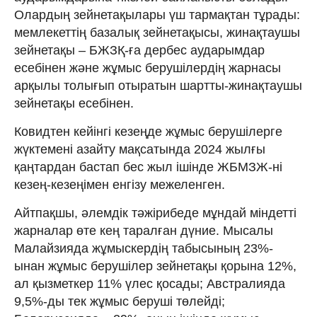
Олардың зейнетақылары үш тармақтан тұрады:
мемлекеттің базалық зейнетақысы, жинақтаушы
зейнетақы – БЖЗҚ-ға дербес аударымдар
есебінен және жұмыс берушілердің жарнасы
арқылы толығып отыратын шартты-жинақтаушы
зейнетақы есебінен.
Ковидтен кейінгі кезеңде жұмыс берушілерге
жүктемені азайту мақсатында 2024 жылғы
қаңтардан бастап бес жыл ішінде ЖБМЗЖ-ні
кезең-кезеңімен енгізу межеленген.
Айтпақшы, әлемдік тәжірибеде мұндай міндетті
жарналар өте кең таралған дүние. Мысалы
Малайзияда жұмыскердің табысының 23%-
ынан жұмыс берушілер зейнетақы қорына 12%,
ал қызметкер 11% үлес қосады; Австралияда
9,5%-ды тек жұмыс беруші төлейді;