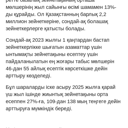
мөлшерінің жыл сайынғы өсімі шамамен 13%-
ды құрайды. Ол Қазақстанның барлық 2,2
миллион зейнеткеріне, сондай-ақ болашақ
зейнеткерлерге қатысты болады.
Сондай-ақ 2023 жылғы 1 қаңтардан бастап
зейнеткерлікке шығатын азаматтар үшін
ынтымақты зейнетақыны есептеу үшін
пайдаланылатын ең жоғары табыс мөлшерін
46-дан 55 айлық есептік көрсеткішке дейін
арттыру көзделеді.
Бұл шараларды іске асыру 2025 жылға қарай
үш жыл ішінде жиынтық зейнетақыны орта
есеппен 27%-ға, 109-дан 138 мың теңгеге дейін
арттыруға мүмкіндік береді.