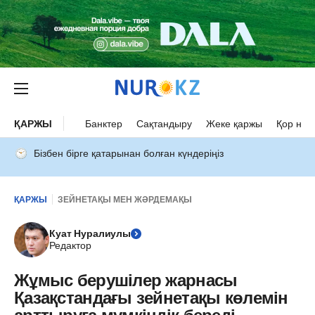
ҚАРЖЫ
Банктер
Сақтандыру
Жеке қаржы
Қор нар
Бізбен бірге қатарынан болған күндеріңіз
ҚАРЖЫ
ЗЕЙНЕТАҚЫ МЕН ЖӘРДЕМАҚЫ
Куат Нуралиулы
Редактор
Жұмыс берушілер жарнасы
Қазақстандағы зейнетақы көлемін