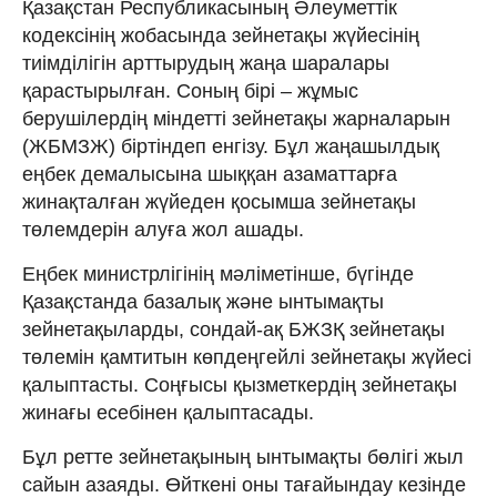
Қазақстан Республикасының Әлеуметтік
кодексінің жобасында зейнетақы жүйесінің
тиімділігін арттырудың жаңа шаралары
қарастырылған. Соның бірі – жұмыс
берушілердің міндетті зейнетақы жарналарын
(ЖБМЗЖ) біртіндеп енгізу. Бұл жаңашылдық
еңбек демалысына шыққан азаматтарға
жинақталған жүйеден қосымша зейнетақы
төлемдерін алуға жол ашады.
Еңбек министрлігінің мәліметінше, бүгінде
Қазақстанда базалық және ынтымақты
зейнетақыларды, сондай-ақ БЖЗҚ зейнетақы
төлемін қамтитын көпдеңгейлі зейнетақы жүйесі
қалыптасты. Соңғысы қызметкердің зейнетақы
жинағы есебінен қалыптасады.
Бұл ретте зейнетақының ынтымақты бөлігі жыл
сайын азаяды. Өйткені оны тағайындау кезінде