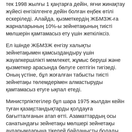
тек 1998 жылғы 1 қаңтарға дейін, яғни жинақтау
жүйесі енгізілгенге дейін болған еңбек өтілі
ескеріледі. Алайда, қызметкердің ЖБМЗЖ-ға
жарналарының 10%-ы зейнетақының тиісті
мөлшерін қамтамасыз ету үшін жеткіліксіз.
Ел ішінде ЖБМЗЖ енгізу халықты
зейнетақымен қамсыздандыру үшін
жауапкершілікті мемлекет, жұмыс беруші және
қызметкер арасында бөлуге септігін тигізеді.
Оның үстіне, бұл жоғалған табысты тиісті
зейнетақы төлемдерімен алмастыруды
қамтамасыз етуге ықпал етеді.
Министрліктегілер бұл шара 1975 жылдан кейін
туған қазақстандықтарды қолдауға
бағытталғанын атап өтті. Азаматтардың осы
санатындағы зейнетақы мөлшері зейнетақы
аударымдарына тікелей байланысты болады.