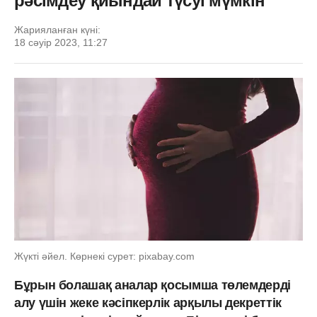
рәсімдеу қиындай түсуі мүмкін
Жарияланған күні:
18 сәуір 2023, 11:27
Жүкті әйел. Көрнекі сурет: pixabay.com
Бұрын болашақ аналар қосымша төлемдерді
алу үшін жеке кәсіпкерлік арқылы декреттік