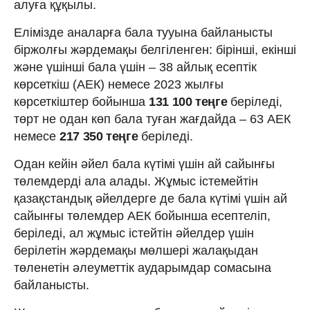
алуға құқылы.
Елімізде аналарға бала тууына байланысты
біржолғы жәрдемақы белгіленген: бірінші, екінші
және үшінші бала үшін – 38 айлық есептік
көрсеткіш (АЕК) немесе 2023 жылғы
көрсеткіштер бойынша
131 100 теңге
беріледі,
төрт не одан көп бала туған жағдайда – 63 АЕК
немесе
217 350 теңге
беріледі.
Одан кейін әйел бала күтімі үшін ай сайынғы
төлемдерді ала алады. Жұмыс істемейтін
қазақстандық әйелдерге де бала күтімі үшін ай
сайынғы төлемдер АЕК бойынша есептеліп,
беріледі, ал жұмыс істейтін әйелдер үшін
берілетін жәрдемақы мөлшері жалақыдан
төленетін әлеуметтік аударымдар сомасына
байланысты.