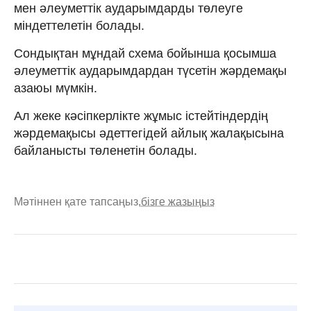
мен әлеуметтік аударымдарды төлеуге
міндеттелетін болады.
Сондықтан мұндай схема бойынша қосымша
әлеуметтік аударымдардан түсетін жәрдемақы
азаюы мүмкін.
Ал жеке кәсіпкерлікте жұмыс істейтіндердің
жәрдемақысы әдеттегідей айлық жалақысына
байланысты төленетін болады.
Мәтіннен қате тапсаңыз,
бізге жазыңыз