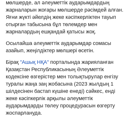
мөлшерде, ал әлеуметтік аударымдардың
жарналарын жоғары мөлшерде рәсімдей алған.
Яғни жүкті әйелдің жеке кәсіпкерліктен тауып
отырған табысына бұл төлемдер мен
жарналардың ешқандай қатысы жоқ.
Осылайша әлеуметтік аударымдар сомасы
азайып, жеңілдіктер мөлшері өсетін.
Бірақ
"Ашық НҚА"
порталында жарияланған
Қазақстан Республикасының Әлеуметтік
кодексіне өзгерістер мен толықтырулар енгізу
туралы жаңа заң жобасына (2023 жылдың 1
шілдесінен бастап күшіне енеді) сәйкес, енді
жеке кәсіпкерлік арқылы әлеуметтік
аударымдарды төлеу процедурасын өзгерту
жоспарлануда.