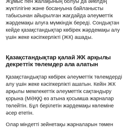
Жұмыс пен жалақының болуы да әйелдің
жүктілігіне және босануына байланысты
табысынан айырылған жағдайда әлеуметтік
жәрдемақы алуға мүмкіндік береді. Сондықтан
кейде қазақстандықтар көбірек жәрдемақы алу
үшін жеке кәсіпкерлікті (ЖК) ашады.
Қазақстандықтар қалай ЖК арқылы
декреттік төлемдер ала алатын
Қазақстандықтар көбірек әлеуметтік төлемдерді
алу үшін жеке кәсіпкерлікті ашатын. Кейін ЖК
арқылы мемлекеттік әлеуметтік сақтандыру
қорына (МӘҚҚ) өз атына қосымша жарналар
төлейтін. Бұл берілетін жәрдемақы көлеміне
әсер ететін.
Олар міндетті зейнетақы жарналарын төмен