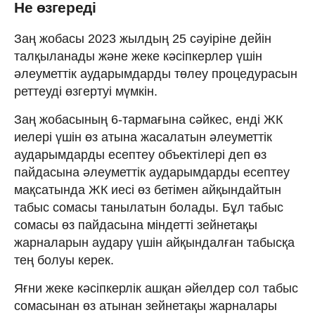
Не өзгереді
Заң жобасы 2023 жылдың 25 сәуіріне дейін
талқыланады және жеке кәсіпкерлер үшін
әлеуметтік аударымдарды төлеу процедурасын
реттеуді өзгертуі мүмкін.
Заң жобасының 6-тармағына сәйкес, енді ЖК
иелері үшін өз атына жасалатын әлеуметтік
аударымдарды есептеу объектілері деп өз
пайдасына әлеуметтік аударымдарды есептеу
мақсатында ЖК иесі өз бетімен айқындайтын
табыс сомасы танылатын болады. Бұл табыс
сомасы өз пайдасына міндетті зейнетақы
жарналарын аудару үшін айқындалған табысқа
тең болуы керек.
Яғни жеке кәсіпкерлік ашқан әйелдер сол табыс
сомасынан өз атынан зейнетақы жарналары