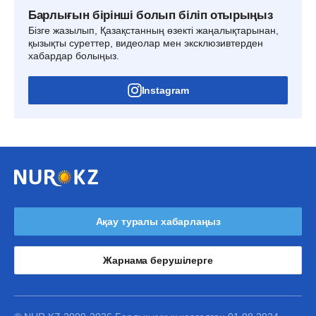
Барлығын бірінші болып біліп отырыңыз
Бізге жазылып, Қазақстанның өзекті жаңалықтарынан,
қызықты суреттер, видеолар мен эксклюзивтерден
хабардар болыңыз.
Instagram
Ақау туралы хабарлаңыз
Жарнама берушілерге