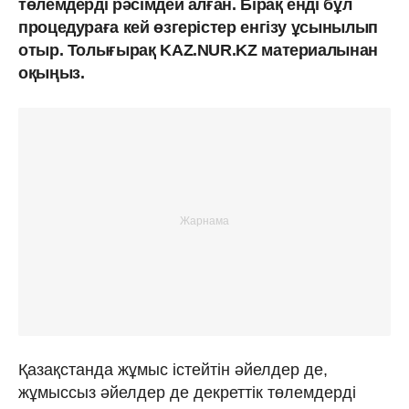
төлемдерді рәсімдей алған. Бірақ енді бұл
процедураға кей өзгерістер енгізу ұсынылып
отыр. Толығырақ KAZ.NUR.KZ материалынан
оқыңыз.
Қазақстанда жұмыс істейтін әйелдер де,
жұмыссыз әйелдер де декреттік төлемдерді