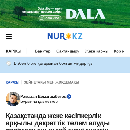
ҚАРЖЫ
Банктер
Сақтандыру
Жеке қаржы
Қор нар
Бізбен бірге қатарынан болған күндеріңіз
ҚАРЖЫ
ЗЕЙНЕТАҚЫ МЕН ЖӘРДЕМАҚЫ
Рамазан Есмағамбетов
Бұрынғы қызметкер
Қазақстанда жеке кәсіпкерлік
арқылы декреттік төлем алуды