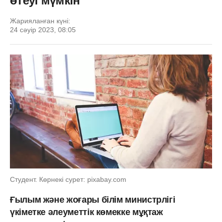
өтеуі мүмкін
Жарияланған күні:
24 сәуір 2023, 08:05
Студент. Көрнекі сурет: pixabay.com
Ғылым және жоғары білім министрлігі
үкіметке әлеуметтік көмекке мұқтаж