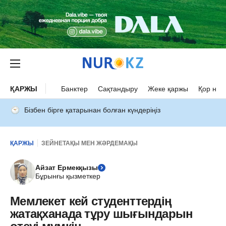
ҚАРЖЫ
Банктер
Сақтандыру
Жеке қаржы
Қор нар
Бізбен бірге қатарынан болған күндеріңіз
ҚАРЖЫ
ЗЕЙНЕТАҚЫ МЕН ЖӘРДЕМАҚЫ
Айзат Ермекқызы
Бұрынғы қызметкер
Мемлекет кей студенттердің
жатақханада тұру шығындарын