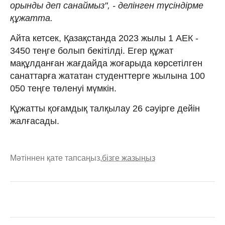
орынды деп санаймыз", - делінген түсіндірме
құжатта.
Айта кетсек, Қазақстанда 2023 жылы 1 АЕК -
3450 теңге болып бекітілді. Егер құжат
мақұлданған жағдайда жоғарыда көрсетілген
санаттарға жататан студенттерге жылына 100
050 теңге төленуі мүмкін.
Құжатты қоғамдық талқылау 26 сәуірге дейін
жалғасады.
Мәтіннен қате тапсаңыз,
бізге жазыңыз