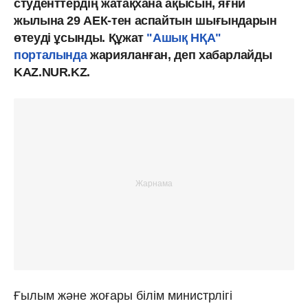
студенттердің жатақхана ақысын, яғни
жылына 29 АЕК-тен аспайтын шығындарын
өтеуді ұсынды. Құжат
"Ашық НҚА"
порталында
жарияланған, деп хабарлайды
KAZ.NUR.KZ.
Ғылым және жоғары білім министрлігі