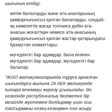
шығынын өтейді:
жетім балаларды және ата-аналарының
қамқорлығынсыз қалған балаларды, сондай-
ақ кәмелеттік жасқа толғанға дейін ата-
анасын жоғалтқан немесе ата-анасының
қамқорлығынсыз қалған жастар қатарындағы
Қазақстан азаматтары;
мүгедектігі бар адамдар, бала кезінен
мүгедектігі бар адамдар, мүгедектігі бар
балалар.
"ЖОО жатақханаларында тұруға арналған
шығындарға жылына 29 АЕК мөлшерінде
ішінара өтемақы жүргізу ұсынылады. Өз
кезегінде республикалық бюджетке бір
мезгілде жүктемені болдырмау үшін осы
тапсырманы кезең-кезеңімен іске асыру