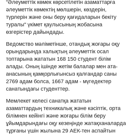
"Әлеуметтік көмек көрсетілетін азаматтарға
әлеуметтік көмектің мөлшерін, көздерін,
түрлерін және оны беру қағидаларын бекіту
туралы" үкімет қаулысының жобасына
өзгерістер дайындады.
Ведомство мәліметінше, отандық жоғары оқу
орындарында халықтың әлеуметтік осал
топтарына жататын 168 150 студент білім
алады. Оның ішінде жетім балалар мен ата-
анасының қамқорлығынсыз қалғандар саны
2769 адам болса, 1667 адам - мүгедектер
санатындағы студенттер.
Мемлекет келесі санатқа жататын
азаматтардың техникалық және кәсіптік, орта
білімнен кейінгі және жоғары білім беру
ұйымдарындағы оқу кезеңінде жатақханаларда
тұрғаны үшін жылына 29 АЕК-тен аспайтын