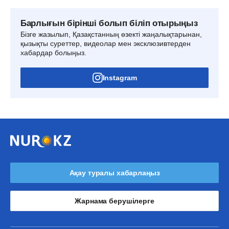
Барлығын бірінші болып біліп отырыңыз
Бізге жазылып, Қазақстанның өзекті жаңалықтарынан,
қызықты суреттер, видеолар мен эксклюзивтерден
хабардар болыңыз.
Instagram
Ақау туралы хабарлаңыз
Жарнама берушілерге