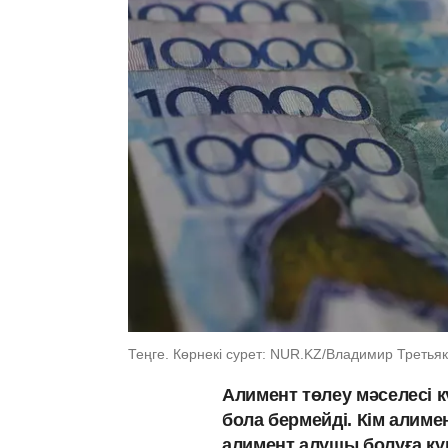
Теңге. Көрнекі сурет: NUR.KZ/Владимир Третья
Алимент төлеу мәселесі к
бола бермейді. Кім алимен
алимент алушы болуға құ