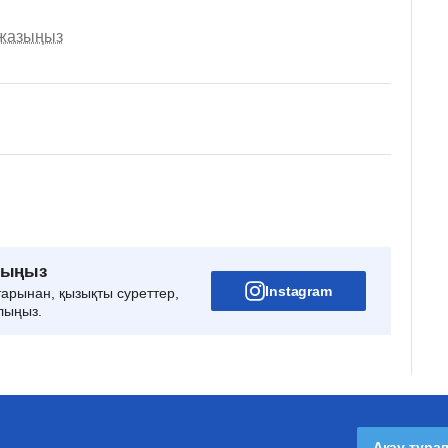
 жазыңыз
рыңыз
Instagram
тарынан, қызықты суреттер,
лыңыз.
Ақау тура