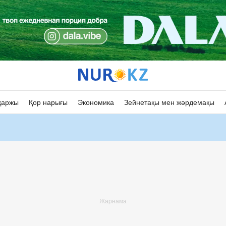
қаржы
Қор нарығы
Экономика
Зейнетақы мен жәрдемақы