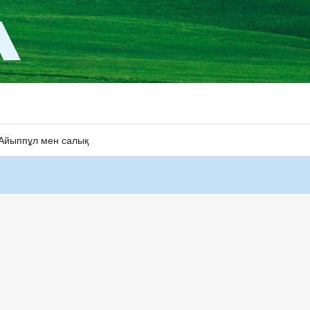
Айыппұл мен салық