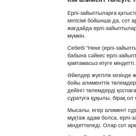
Ерлі-зайыптыларға қатыст
келісімі бойынша да, сот а
жағдайда ерлі-зайыптыла
мүмкін.
Себебі "Неке (ерлі-зайыпт
бабына сәйкес ерлі-зайып
қамтамасыз етуге міндетті.
Әйелдер жүктілік кезінде
бойы алименттік төлемдерд
дейінгі төлемдерді қоспа
сұратуға құқылы, бірақ ол
Мысалы, егер алимент сұр
мұқтаж адам болса, ерлі-з
міндеттеледі. Олар сот а