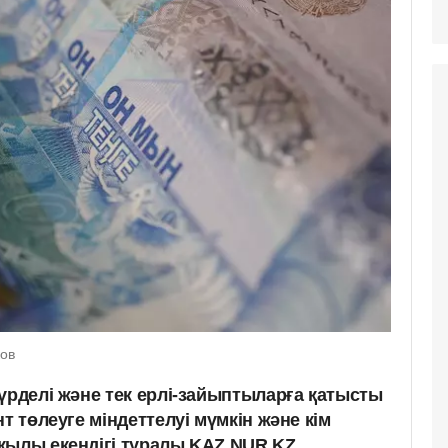
ков
үрделі және тек ерлі-зайыптыларға қатысты
т төлеуге міндеттелуі мүмкін және кім
қылы екендігі туралы KAZ.NUR.KZ