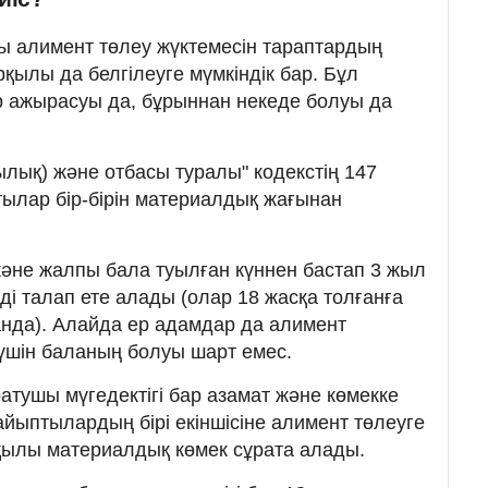
ы алимент төлеу жүктемесін тараптардың
рқылы да белгілеуге мүмкіндік бар. Бұл
р ажырасуы да, бұрыннан некеде болуы да
ылық) және отбасы туралы" кодекстің 147
тылар бір-бірін материалдық жағынан
 және жалпы бала туылған күннен бастап 3 жыл
і талап ете алады (олар 18 жасқа толғанға
ғанда). Алайда ер адамдар да алимент
 үшін баланың болуы шарт емес.
атушы мүгедектігі бар азамат және көмекке
айыптылардың бірі екіншісіне алимент төлеуге
рқылы материалдық көмек сұрата алады.