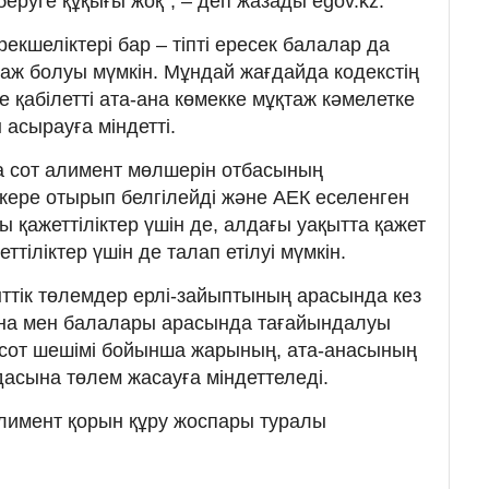
беруге құқығы жоқ", – деп жазады egov.kz.
екшеліктері бар – тіпті ересек балалар да
аж болуы мүмкін. Мұндай жағдайда кодекстің
е қабілетті ата-ана көмекке мұқтаж кәмелетке
асырауға міндетті.
а сот алимент мөлшерін отбасының
ере отырып белгілейді және АЕК еселенген
 қажеттіліктер үшін де, алдағы уақытта қажет
тіліктер үшін де талап етілуі мүмкін.
ттік төлемдер ерлі-зайыптының арасында кез
-ана мен балалары арасында тағайындалуы
 сот шешімі бойынша жарының, ата-анасының
сына төлем жасауға міндеттеледі.
алимент қорын құру жоспары туралы