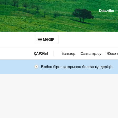
МӘЗІР
ҚАРЖЫ
Банктер
Сақтандыру
Жеке 
Бізбен бірге қатарынан болған күндеріңіз