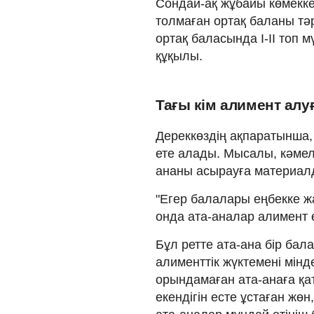
Сондай-ақ жұбайы көмекке 
толмаған ортақ баланы тә
ортақ баласында I-II топ м
құқылы.
Тағы кім алимент алу
Дереккөздің ақпаратынша,
ете алады. Мысалы, кәмел
ананы асырауға материалд
"Егер балалары еңбекке ж
онда ата-аналар алимент ө
Бұл ретте ата-ана бір бал
алименттік жүктемені мінд
орындамаған ата-анаға қа
екендігін есте ұстаған жө