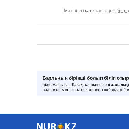
Мәтіннен қате тапсаңыз,
бізге
Барлығын бірінші болып біліп оты
Бізге жазылып, Қазақстанның өзекті жаңалық
видеолар мен эксклюзивтерден хабардар бо