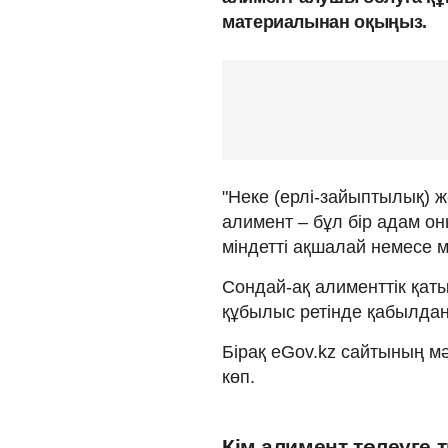
материалынан оқыңыз.
"Неке (ерлі-зайыптылық) ж
алимент – бұл бір адам он
міндетті ақшалай немесе 
Сондай-ақ алименттік қаты
құбылыс ретінде қабылдан
Бірақ eGov.kz сайтының м
көп.
Кім алимент төлеуге т