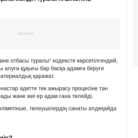
әне отбасы туралы" кодексте көрсетілгендей,
ы алуға құқығы бар басқа адамға беруге
материалдық қаражат.
настар әдетте тек ажырасу процесіне тән
ады және жиі ер адам ғана төлейді.
әліметінше, төлеушілердің санаты әлдеқайда
иіс?