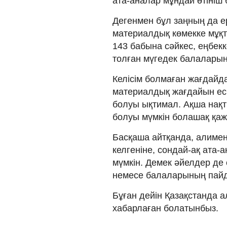
ата-аналар мұндай өтініш 
Дегенмен бұл заңның да ер
материалдық көмекке мұқт
143 бабына сәйкес, еңбекк
толған мүгедек балаларын 
Келісім болмаған жағдайд
материалдық жағдайын еск
болуы ықтимал. Ақша нақты
болуы мүмкін болашақ қажет
Басқаша айтқанда, алимен
келгеніне, сондай-ақ ата
мүмкін. Демек әйелдер де
немесе балаларының пайда
Бұған дейін Қазақстанда 
хабарлаған болатынбыз.