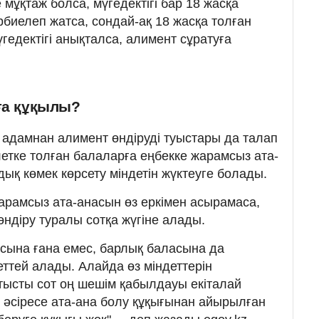
мұқтаж болса, мүгедектігі бар 18 жасқа
рбиелеп жатса, сондай-ақ 18 жасқа толған
үгедектігі анықталса, алимент сұратуға
ға құқылы?
 адамнан алимент өндіруді туыстары да талап
етке толған балаларға еңбекке жарамсыз ата-
ық көмек көрсету міндетін жүктеуге болады.
арамсыз ата-анасын өз еркімен асырамаса,
ндіру туралы сотқа жүгіне алады.
асына ғана емес, барлық баласына да
еттей алады. Алайда өз міндеттерін
тысты сот оң шешім қабылдауы екіталай
н, әсіресе ата-ана болу құқығынан айырылған