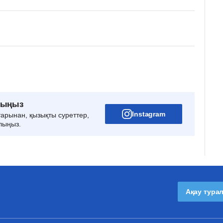
рыңыз
Instagram
тарынан, қызықты суреттер,
лыңыз.
Ақау тура