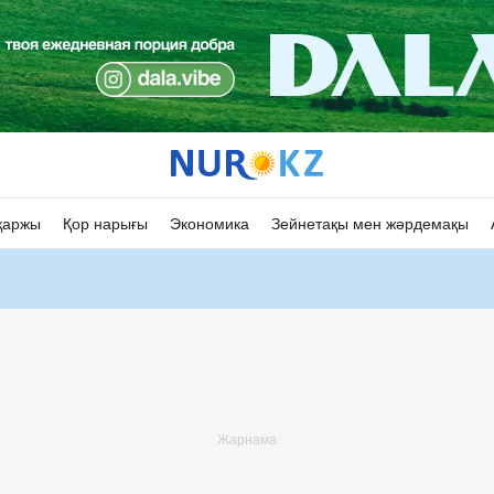
қаржы
Қор нарығы
Экономика
Зейнетақы мен жәрдемақы