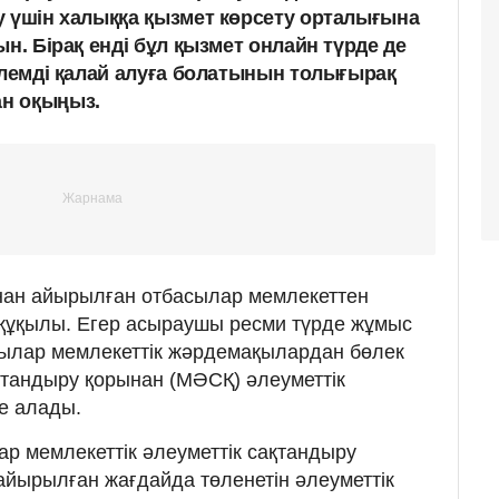
у үшін халыққа қызмет көрсету орталығына
ын. Бірақ енді бұл қызмет онлайн түрде де
өлемді қалай алуға болатынын толығырақ
н оқыңыз.
ан айырылған отбасылар мемлекеттен
 құқылы. Егер асыраушы ресми түрде жұмыс
шылар мемлекеттік жәрдемақылардан бөлек
ақтандыру қорынан (МӘСҚ) әлеуметтік
ре алады.
ар мемлекеттік әлеуметтік сақтандыру
йырылған жағдайда төленетін әлеуметтік