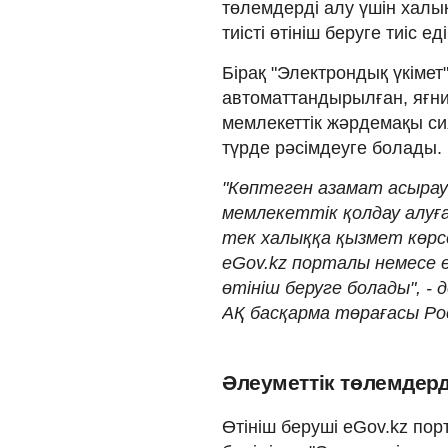
төлемдерді алу үшін халы
тиісті өтініш беруге тиіс еді
Бірақ "Электрондық үкіме
автоматтандырылған, яғ
мемлекеттік жәрдемақы си
түрде рәсімдеуге болады.
"Көптеген азамат асыра
мемлекеттік қолдау алуғ
тек халыққа қызмет көрс
eGov.kz порталы немесе 
өтініш беруге болады", -
АҚ басқарма төрағасы Ро
Әлеуметтік төлемдерд
Өтініш беруші eGov.kz по