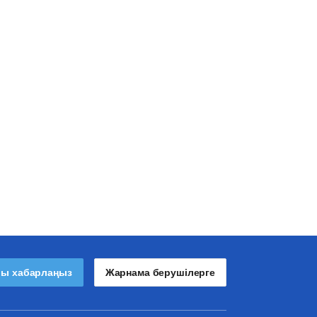
лы хабарлаңыз
Жарнама берушілерге