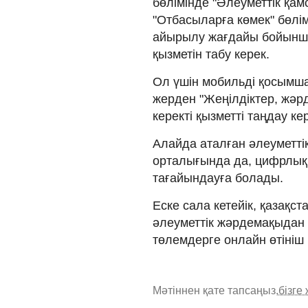
бөлімінде "Әлеуметтік қам
"Отбасыларға көмек" бөлі
айырылу жағдайы бойынша
қызметін табу керек.
Ол үшін мобильді қосымша
жерден "Жеңілдіктер, жәр
керекті қызметті таңдау ке
Алайда аталған әлеуметті
орталығында да, цифрлық
тағайындауға болады.
Еске сала кетейік, қаза
әлеуметтік жәрдемақыдан 
төлемдерге онлайн өтініш
Мәтіннен қате тапсаңыз,
бізге