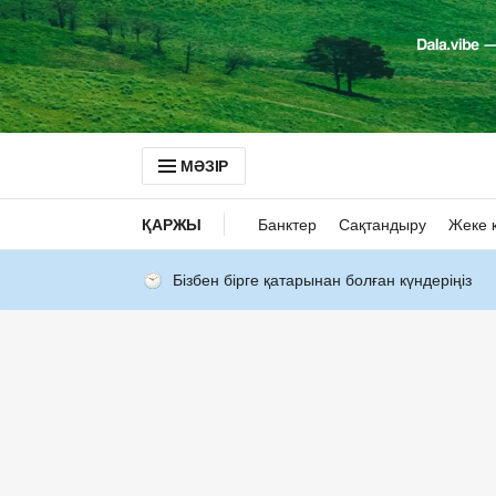
МӘЗІР
ҚАРЖЫ
Банктер
Сақтандыру
Жеке 
Бізбен бірге қатарынан болған күндеріңіз