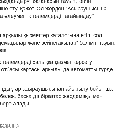
сыздандыру" бағанасын тауып, кейін
міне өтуі қажет. Ол жерден "Асыраушысынан
 әлеуметтік төлемдерді тағайындау"
 арқылы қызметтер каталогына өтіп, сол
демақылар және зейнетақылар" бөлімін тауып,
рек.
к төлемдерді халыққа қызмет көрсету
 отбасы картасы арқылы да автоматты түрде
қстандықтар асыраушысынан айырылу бойынша
бөлек, басқа да бірқатар жәрдемақы мен
 бере алады.
 жазыңыз