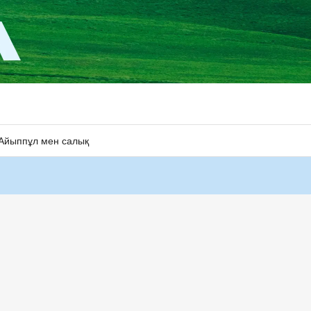
Айыппұл мен салық