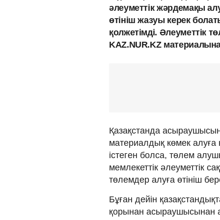
әлеуметтік жәрдемақы ал
өтініш жазуы керек болат
қолжетімді. Әлеуметтік т
KAZ.NUR.KZ материалына
Қазақстанда асыраушысын
материалдық көмек алуға
істеген болса, төлем алу
мемлекеттік әлеуметтік с
төлемдер алуға өтініш бе
Бұған дейін қазақстандықт
қорынан асыраушысынан а