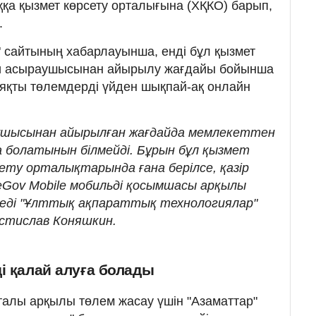
ққа қызмет көрсету орталығына (ХҚКО) барып,
.
т" сайтының хабарлауынша, енді бұл қызмет
ни асыраушысынан айырылу жағдайы бойынша
яқты төлемдерді үйден шықпай-ақ онлайн
ушысынан айырылған жағдайда мемлекеттен
а болатынын білмейді. Бұрын бұл қызмет
ету орталықтарында ғана берілсе, қазір
eGov Mobile мобильді қосымшасы арқылы
 деді "Ұлттық ақпараттық технологиялар"
стислав Коняшкин.
і қалай алуға болады
рталы арқылы төлем жасау үшін "Азаматтар"