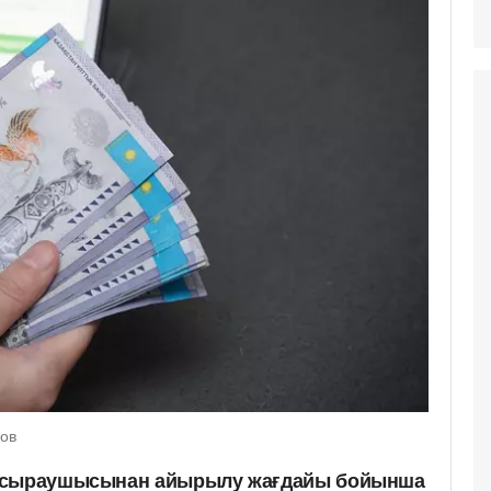
ков
 асыраушысынан айырылу жағдайы бойынша