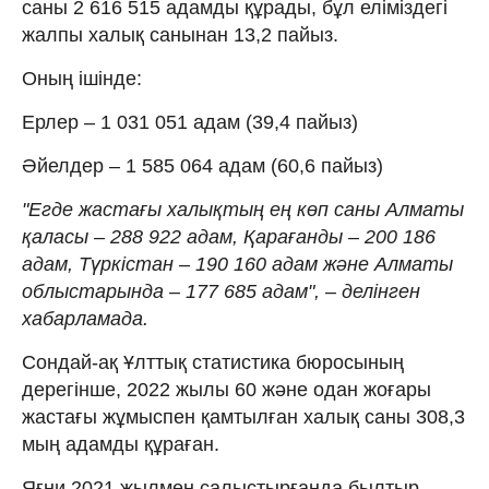
саны 2 616 515 адамды құрады, бұл еліміздегі
жалпы халық санынан 13,2 пайыз.
Оның ішінде:
Ерлер – 1 031 051 адам (39,4 пайыз)
Әйелдер – 1 585 064 адам (60,6 пайыз)
"Егде жастағы халықтың ең көп саны Алматы
қаласы – 288 922 адам, Қарағанды – 200 186
адам, Түркістан – 190 160 адам және Алматы
облыстарында – 177 685 адам", – делінген
хабарламада.
Сондай-ақ Ұлттық статистика бюросының
дерегінше, 2022 жылы 60 және одан жоғары
жастағы жұмыспен қамтылған халық саны 308,3
мың адамды құраған.
Яғни 2021 жылмен салыстырғанда былтыр