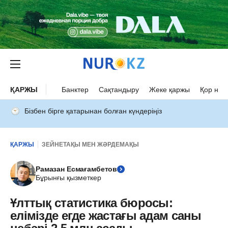
ҚАРЖЫ
Банктер
Сақтандыру
Жеке қаржы
Қор нар
Бізбен бірге қатарынан болған күндеріңіз
ҚАРЖЫ
ЗЕЙНЕТАҚЫ МЕН ЖӘРДЕМАҚЫ
Рамазан Есмағамбетов
Бұрынғы қызметкер
Ұлттық статистика бюросы:
елімізде егде жастағы адам саны