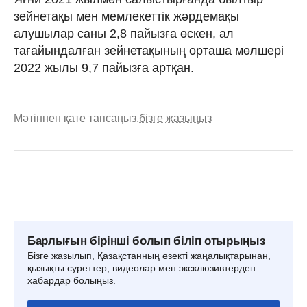
зейнетақы мен мемлекеттік жәрдемақы
алушылар саны 2,8 пайызға өскен, ал
тағайындалған зейнетақының орташа мөлшері
2022 жылы 9,7 пайызға артқан.
Мәтіннен қате тапсаңыз,
бізге жазыңыз
Барлығын бірінші болып біліп отырыңыз
Бізге жазылып, Қазақстанның өзекті жаңалықтарынан,
қызықты суреттер, видеолар мен эксклюзивтерден
хабардар болыңыз.