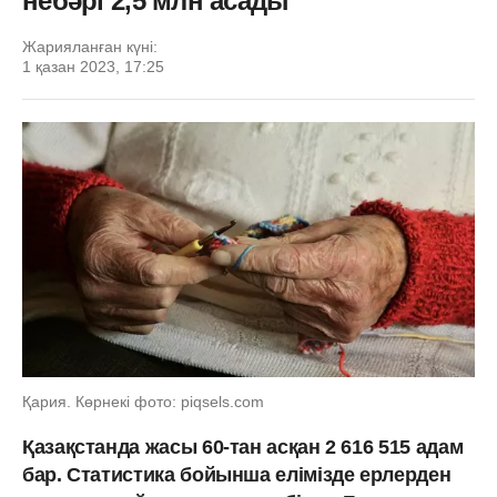
небәрі 2,5 млн асады
Жарияланған күні:
1 қазан 2023, 17:25
Қария. Көрнекі фото: piqsels.com
Қазақстанда жасы 60-тан асқан 2 616 515 адам
бар. Статистика бойынша елімізде ерлерден