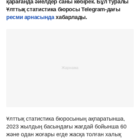
қарағанда әйелдер саны көбірек. Бұл туралы
Ұлттық статистика бюросы Telegram-дағы
ресми арнасында
хабарлады.
Ұлттық статистика бюросының ақпаратынша,
2023 жылдың басындағы жағдай бойынша 60
және одан жоғары егде жасқа толған халық