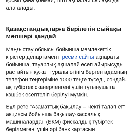
қосып қана қоймай, тіпті ақшалай сыйақы да
ала алады.
Қазақстандықтарға берілетін сыйақы
мөлшері қандай
Маңғыстау облысы бойынша мемлекеттік
кірістер департаменті
ресми сайты
ақпараты
бойынша, тауарлық-ақшалай есеп айырысуды
растайтын құжат туралы өтінім берген адамның
телефон теңгеріміне 1000 теңге түседі, сондай-
ақ түбіртек сканерленгені үшін тұтынушыға
кэшбек есептеліп берілуі мүмкін.
Бұл рете "Азаматтық бақылау – Чекті талап ет"
акциясы бойынша бақылау-кассалық
машиналардан (БКМ) фискалдық түбіртек
берілмегені үшін әрі банк картасын