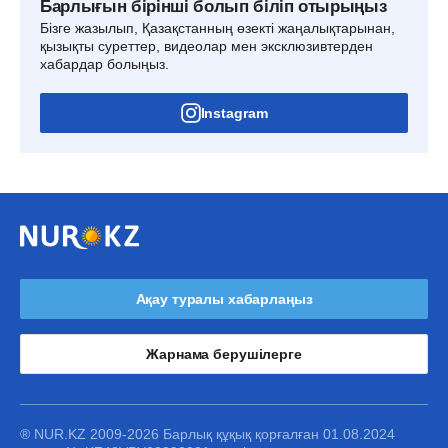
Барлығын бірінші болып біліп отырыңыз
Бізге жазылып, Қазақстанның өзекті жаңалықтарынан,
қызықты суреттер, видеолар мен эксклюзивтерден
хабардар болыңыз.
Instagram
Ақау туралы хабарлаңыз
Жарнама берушілерге
® NUR.KZ 2009-2026 Барлық құқық қорғалған 01.08.2024