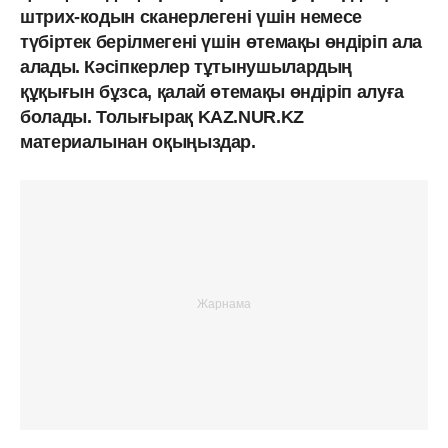
штрих-кодын сканерлегені үшін немесе
түбіртек берілмегені үшін өтемақы өндіріп ала
алады. Кәсіпкерлер тұтынушылардың
құқығын бұзса, қалай өтемақы өндіріп алуға
болады. Толығырақ KAZ.NUR.KZ
материалынан оқыңыздар.