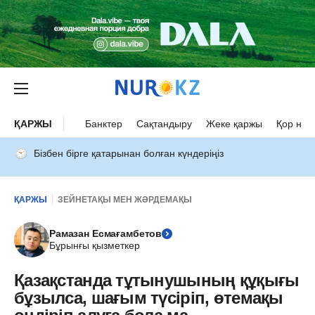
ҚАРЖЫ
Банктер
Сақтандыру
Жеке қаржы
Қор нар
Бізбен бірге қатарынан болған күндеріңіз
ҚАРЖЫ
ЗЕЙНЕТАҚЫ МЕН ЖӘРДЕМАҚЫ
Рамазан Есмағамбетов
Бұрынғы қызметкер
Қазақстанда тұтынушының құқығы
бұзылса, шағым түсіріп, өтемақы