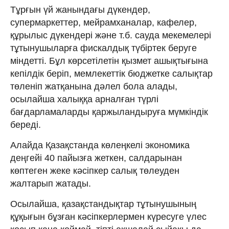
Тұрғын үй жанындағы дүкендер,
супермаркеттер, мейрамханалар, кафелер,
құрылыс дүкендері және т.б. сауда мекемелері
тұтынушыларға фискалдық түбіртек беруге
міндетті. Бұл көрсетілетін қызмет ашықтығына
кепілдік беріп, мемлекеттік бюджетке салықтар
төленіп жатқанына дәлел бола алады,
осылайша халыққа арналған түрлі
бағдарламаларды қаржыландыруға мүмкіндік
береді.
Алайда Қазақстанда көлеңкелі экономика
деңгейі 40 пайызға жеткен, салдарынан
көптеген жеке кәсіпкер салық төлеуден
жалтарып жатады.
Осылайша, қазақстандықтар тұтынушының
құқығын бұзған кәсіпкерлермен күресуге үлес