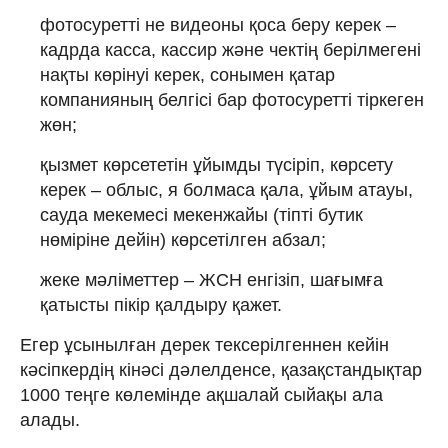
фотосуретті не видеоны қоса беру керек –
кадрда касса, кассир және чектің берілмегені
нақты көрінуі керек, сонымен қатар
компанияның белгісі бар фотосуретті тіркеген
жөн;
қызмет көрсететін ұйымды түсіріп, көрсету
керек – облыс, я болмаса қала, ұйым атауы,
сауда мекемесі мекенжайы (тіпті бутик
нөміріне дейін) көрсетілген абзал;
жеке мәліметтер – ЖСН енгізіп, шағымға
қатысты пікір қалдыру қажет.
Егер ұсынылған дерек тексерілгеннен кейін
кәсіпкердің кінәсі дәлелденсе, қазақстандықтар
1000 теңге көлемінде ақшалай сыйақы ала
алады.