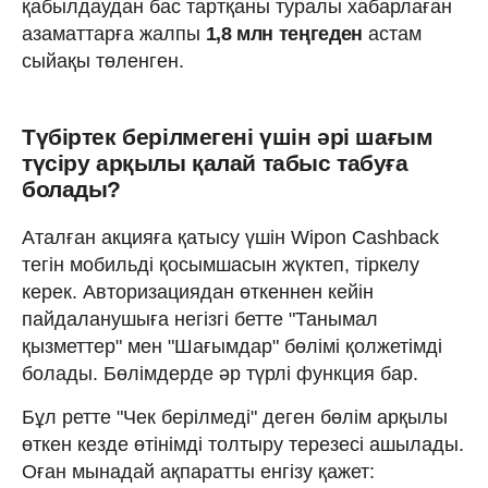
қабылдаудан бас тартқаны туралы хабарлаған
азаматтарға жалпы
1,8 млн теңгеден
астам
сыйақы төленген.
Түбіртек берілмегені үшін әрі шағым
түсіру арқылы қалай табыс табуға
болады?
Аталған акцияға қатысу үшін Wipon Cashback
тегін мобильді қосымшасын жүктеп, тіркелу
керек. Авторизациядан өткеннен кейін
пайдаланушыға негізгі бетте "Танымал
қызметтер" мен "Шағымдар" бөлімі қолжетімді
болады. Бөлімдерде әр түрлі функция бар.
Бұл ретте "Чек берілмеді" деген бөлім арқылы
өткен кезде өтінімді толтыру терезесі ашылады.
Оған мынадай ақпаратты енгізу қажет: