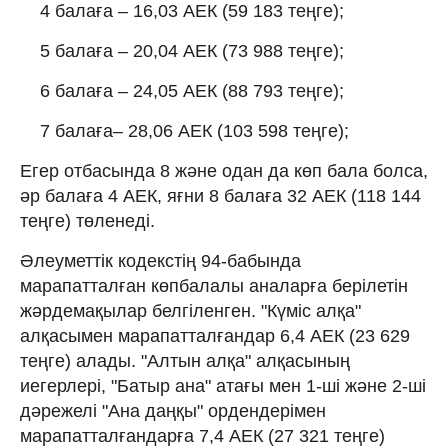
4 балаға – 16,03 АЕК (59 183 теңге);
5 балаға – 20,04 АЕК (73 988 теңге);
6 балаға – 24,05 АЕК (88 793 теңге);
7 балаға– 28,06 АЕК (103 598 теңге);
Егер отбасында 8 және одан да көп бала болса,
әр балаға 4 АЕК, яғни 8 балаға 32 АЕК (118 144
теңге) төленеді.
Әлеуметтік кодекстің 94-бабында
марапатталған көпбалалы аналарға берілетін
жәрдемақылар белгіленген. "Күміс алқа"
алқасымен марапатталғандар 6,4 АЕК (23 629
теңге) алады. "Алтын алқа" алқасының
иегерлері, "Батыр ана" атағы мен 1-ші және 2-ші
дәрежелі "Ана даңқы" ордендерімен
марапатталғандарға 7,4 АЕК (27 321 теңге)