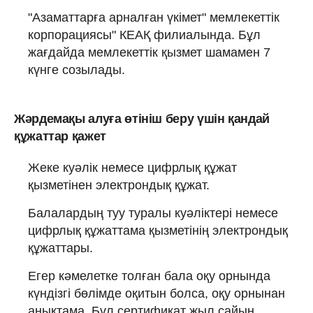
"Азаматтарға арналған үкімет" мемлекеттік
корпорациясы" КЕАҚ филиалында. Бұл
жағдайда мемлекеттік қызмет шамамен 7
күнге созылады.
Жәрдемақы алуға өтініш беру үшін қандай
құжаттар қажет
Жеке куәлік немесе цифрлық құжат
қызметінен электрондық құжат.
Балалардың туу туралы куәліктері немесе
цифрлық құжаттама қызметінің электрондық
құжаттары.
Егер кәмелетке толған бала оқу орнында
күндізгі бөлімде оқитын болса, оқу орнынан
анықтама. Бұл сертификат жыл сайын