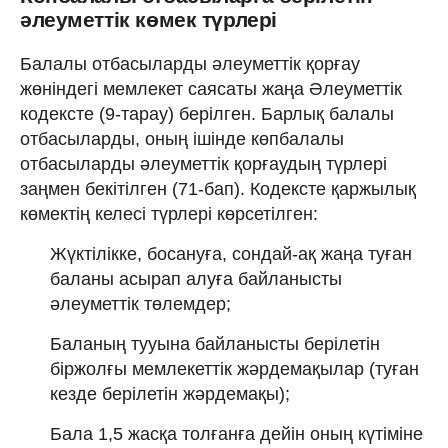
әлеуметтік көмек түрлері
Балалы отбасыларды әлеуметтік қорғау
жөніндегі мемлекет саясаты жаңа Әлеуметтік
кодексте (9-тарау) берілген. Барлық балалы
отбасыларды, оның ішінде көпбалалы
отбасыларды әлеуметтік қорғаудың түрлері
заңмен бекітілген (71-бап). Кодексте қаржылық
көмектің келесі түрлері көрсетілген:
Жүктілікке, босануға, сондай-ақ жаңа туған
баланы асырап алуға байланысты
әлеуметтік төлемдер;
Баланың тууына байланысты берілетін
біржолғы мемлекеттік жәрдемақылар (туған
кезде берілетін жәрдемақы);
Бала 1,5 жасқа толғанға дейін оның күтіміне