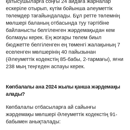
қатысушыларға соңғы 24 айдаға жарналар
ескерiле отырып, күтiм бойынша әлеуметтiк
төлемдер тағайындалады. Бұл ретте төлемнің
мөлшері баланың отбасында туу тәртібіне
байланысты белгіленген жәрдемақыдан кем
болмауы керек. Ең жоғары төлем биыл
бюджетте белгіленген ең төменгі жалақының 7
еселенген мөлшерінің 40 пайызынан
(Әлеуметтік кодекстің 85-бабы, 2-тармағы), яғни
238 мың теңгеден аспауы керек.
Көпбалалы ана 2024 жылы қанша жәрдемақы
алады?
Көпбалалы отбасыларға ай сайынғы
жәрдемақы мөлшері Әлеуметтік кодекстің 91-
бабымен анықталады: