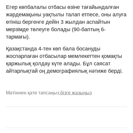
Егер көпбалалы отбасы өзіне тағайындалған
жәрдемақыны уақтылы талап етпесе, оны алуға
өтініш бергенге дейін 3 жылдан аспайтын
мерзімде төлеуге болады (90-баптың 6-
тармағы).
Қазақстанда 4-тен көп бала босануды
жоспарлаған отбасылар мемлекеттен қомақты
қаржылық қолдау күте алады. Бұл саясат
айтарлықтай оң демографиялық нәтиже берді.
Мәтіннен қате тапсаңыз,
бізге жазыңыз