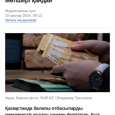
мөлшері қандай
Жарияланған күні:
10 қаңтар 2024, 08:12
Читать на русском
Ақша. Көрнекі фото: NUR.KZ / Владимир Третьяков
Қазақстанда балалы отбасыларды
мемлекеттік қолдау заңмен бекітілген. Бұл