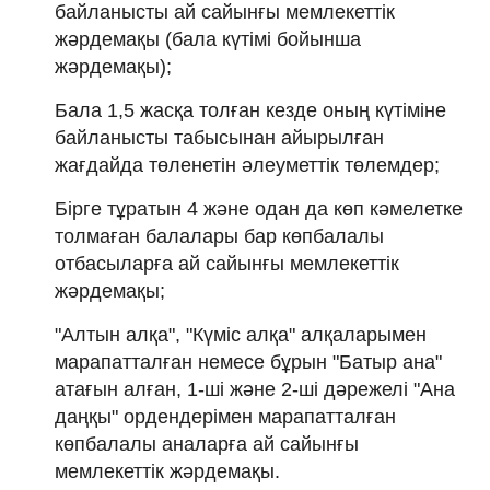
байланысты ай сайынғы мемлекеттік
жәрдемақы (бала күтімі бойынша
жәрдемақы);
Бала 1,5 жасқа толған кезде оның күтіміне
байланысты табысынан айырылған
жағдайда төленетін әлеуметтік төлемдер;
Бірге тұратын 4 және одан да көп кәмелетке
толмаған балалары бар көпбалалы
отбасыларға ай сайынғы мемлекеттік
жәрдемақы;
"Алтын алқа", "Күміс алқа" алқаларымен
марапатталған немесе бұрын "Батыр ана"
атағын алған, 1-ші және 2-ші дәрежелі "Ана
даңқы" ордендерімен марапатталған
көпбалалы аналарға ай сайынғы
мемлекеттік жәрдемақы.