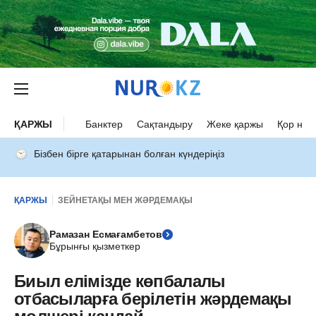
ҚАРЖЫ
Банктер
Сақтандыру
Жеке қаржы
Қор нар
Бізбен бірге қатарынан болған күндеріңіз
ҚАРЖЫ
ЗЕЙНЕТАҚЫ МЕН ЖӘРДЕМАҚЫ
Рамазан Есмағамбетов
Бұрынғы қызметкер
Биыл елімізде көпбалалы
отбасыларға берілетін жәрдемақы