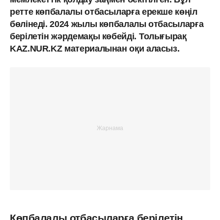
ретте көпбалалы отбасыларға ерекше көңіл
бөлінеді. 2024 жылы көпбалалы отбасыларға
берілетін жәрдемақы көбейді.
Толығырақ
KAZ.NUR.KZ материалынан оқи аласыз.
Көпбалалы отбасыларға берілетін