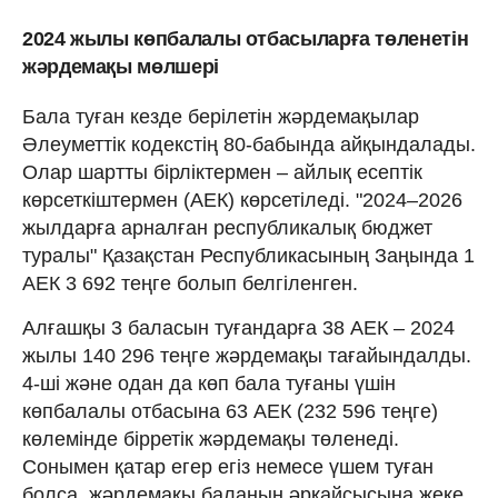
2024 жылы көпбалалы отбасыларға төленетін
жәрдемақы мөлшері
Бала туған кезде берілетін жәрдемақылар
Әлеуметтік кодекстің 80-бабында айқындалады.
Олар шартты бірліктермен – айлық есептік
көрсеткіштермен (АЕК) көрсетіледі. "2024–2026
жылдарға арналған республикалық бюджет
туралы" Қазақстан Республикасының Заңында 1
АЕК 3 692 теңге болып белгіленген.
Алғашқы 3 баласын туғандарға 38 АЕК – 2024
жылы 140 296 теңге жәрдемақы тағайындалды.
4-ші және одан да көп бала туғаны үшін
көпбалалы отбасына 63 АЕК (232 596 теңге)
көлемінде бірретік жәрдемақы төленеді.
Сонымен қатар егер егіз немесе үшем туған
болса, жәрдемақы баланың әрқайсысына жеке