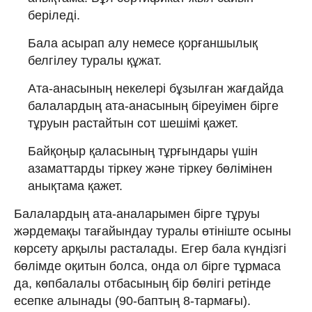
беріледі.
Бала асырап алу немесе қорғаншылық
белгілеу туралы құжат.
Ата-анасының некелері бұзылған жағдайда
балалардың ата-анасының біреуімен бірге
тұруын растайтын сот шешімі қажет.
Байқоңыр қаласының тұрғындары үшін
азаматтарды тіркеу және тіркеу бөлімінен
анықтама қажет.
Балалардың ата-аналарымен бірге тұруы
жәрдемақы тағайындау туралы өтініште осыны
көрсету арқылы расталады. Егер бала күндізгі
бөлімде оқитын болса, онда ол бірге тұрмаса
да, көпбалалы отбасының бір бөлігі ретінде
есепке алынады (90-баптың 8-тармағы).