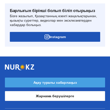
Барлығын бірінші болып біліп отырыңыз
Бізге жазылып, Қазақстанның өзекті жаңалықтарынан,
қызықты суреттер, видеолар мен эксклюзивтерден
хабардар болыңыз.
Instagram
Ақау туралы хабарлаңыз
Жарнама берушілерге