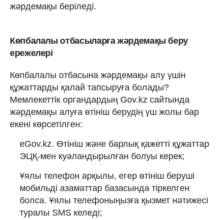
жәрдемақы беріледі.
Көпбалалы отбасыларға жәрдемақы беру
ережелері
Көпбалалы отбасына жәрдемақы алу үшін
құжаттарды қалай тапсыруға болады?
Мемлекеттік органдардың Gov.kz сайтында
жәрдемақы алуға өтініш берудің үш жолы бар
екені көрсетілген:
eGov.kz. Өтініш және барлық қажетті құжаттар
ЭЦҚ-мен куәландырылған болуы керек;
Ұялы телефон арқылы, егер өтініш беруші
мобильді азаматтар базасында тіркелген
болса. Ұялы телефоныңызға қызмет нәтижесі
туралы SMS келеді;