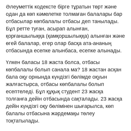
Әлеуметтік кодексте бірге тұратын төрт және
одан да көп кәмелетке толмаған балалары бар
отбасылар көпбалалы отбасы деп танылады.
Бұл ретте туған, асырап алынған,
қорғаншылыққа (қамқоршылыққа) алынған және
өгей балалар, егер олар басқа ата-ананың
отбасында есепке алынбаса, есепке алынады.
Үлкен баласы 18 жаста болса, отбасы
көпбалалы болып санала ма? 18 жастан асқан
бала оқу орнында күндізгі бөлімде оқуын
жалғастырса, отбасы көпбалалы болып
есептеледі. Бұл құқық студент 23 жасқа
толғанға дейін отбасында сақталады. 23 жасқа
дейін күндізгі оқу бөлімінен шығарылса, көп
балалы отбасына жәрдемақы төлеу
тоқтатылады.