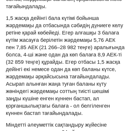
тағайындалады.
1,5 жасқа дейінгі бала күтімі бойынша
жәрдемақы да отбасында сәбидің дүниеге келу
ретіне қарай көбейеді. Егер алғашқы 3 балаға
күтім жасауға берілетін жәрдемақы 5,76 АЕК
пен 7,85 АЕК (21 266–28 982 теңге) аралығында
болса, 4-ші және одан да көп балаға 8,9 АЕК-ті
(32 859 теңге) құрайды. Егер отбасы 1,5 жасқа
дейінгі екі немесе одан да көп баланы күтсе,
жәрдемақы әрқайсысына тағайындалады.
Асырап алынған жаңа туған баланы күту
жөнiндегi жәрдемақы соттың тиiстi шешiмi
заңды күшiне енген күннен бастап, ал
қорғаншылықтағы балаға - ол белгiленген
күннен бастап тағайындалады.
Мiндеттi әлеуметтiк сақтандыру жүйесiне