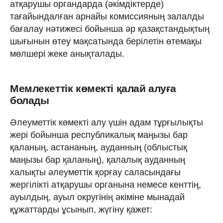
атқарушы органдарда (әкімдіктерде)
тағайындалған арнайы комиссияның залалды
бағалау нәтижесі бойынша әр қазақстандықтың
шығынын өтеу мақсатында берілетін өтемақы
мөлшері жеке анықталады.
Мемлекеттік көмекті қалай алуға
болады
Әлеуметтік көмекті алу үшін адам тұрғылықты
жері бойынша республикалық маңызы бар
қаланың, астананың, ауданның (облыстық
маңызы бар қаланың), қалалық ауданның
халықты әлеуметтік қорғау саласындағы
жергілікті атқарушы органына немесе кенттің,
ауылдың, ауыл округінің әкіміне мынадай
құжаттарды ұсынып, жүгіну қажет: