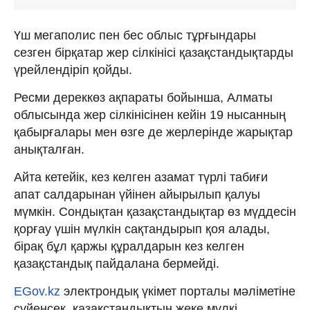
Үш мегаполис пен бес облыс тұрғындары
сезген бірқатар жер сілкінісі қазақстандықтарды
үрейлендіріп қойды.
Ресми дереккөз ақпараты бойынша, Алматы
облысында жер сілкінісінен кейін 19 нысанның
қабырғалары мен өзге де жерлерінде жарықтар
анықталған.
Айта кетейік, кез келген азамат түрлі табиғи
апат салдарынан үйінен айырылып қалуы
мүмкін. Сондықтан қазақстандықтар өз мүддесін
қорғау үшін мүлкін сақтандырып қоя алады,
бірақ бұл қаржы құралдарын кез келген
қазақстандық пайдалана бермейді.
EGov.kz
электрондық үкімет порталы мәліметіне
сүйенсек, қазақстандықтың жеке мүлкі