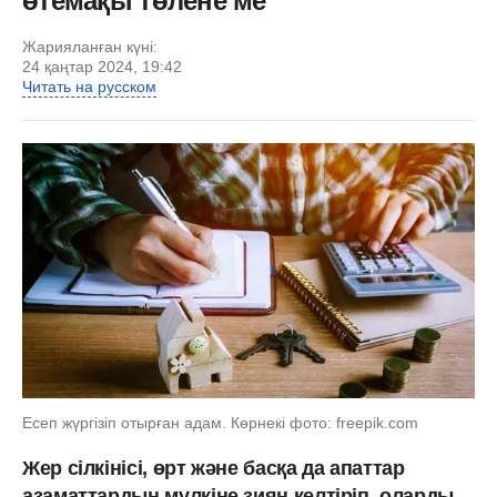
өтемақы төлене ме
Жарияланған күні:
24 қаңтар 2024, 19:42
Читать на русском
Есеп жүргізіп отырған адам. Көрнекі фото: freepik.com
Жер сілкінісі, өрт және басқа да апаттар
азаматтардың мүлкіне зиян келтіріп, оларды