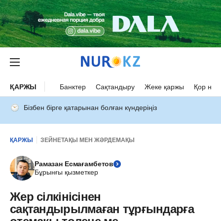
ҚАРЖЫ
Банктер
Сақтандыру
Жеке қаржы
Қор нар
Бізбен бірге қатарынан болған күндеріңіз
ҚАРЖЫ
ЗЕЙНЕТАҚЫ МЕН ЖӘРДЕМАҚЫ
Рамазан Есмағамбетов
Бұрынғы қызметкер
Жер сілкінісінен
сақтандырылмаған тұрғындарға