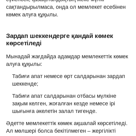
сақтандырылмаса, онда ол мемлекет есебінен
көмек алуға құқылы.
Зардап шеккендерге қандай көмек
көрсетіледі
Мынадай жағдайда адамдар мемлекеттiк көмек
алуға құқылы:
Табиғи апат немесе өрт салдарынан зардап
шеккенде;
Табиғи апат салдарынан отбасы мүлкіне
зақым келген, жоғалған кезде немесе ірі
шығынға әкелетін залал тигенде.
Әдетте мемлекеттік көмек ақшалай көрсетіледі.
Ал мөлшері болса бекітілмеген – жергілікті