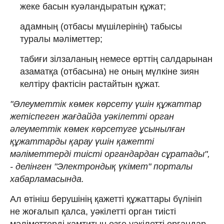
жеке басын куәландыратын құжат;
адамның (отбасы мүшілерінің) табысы
туралы мәліметтер;
табиғи зілзаланың немесе өрттің салдарынан
азаматқа (отбасына) не оның мүлкіне зиян
келтіру фактісін растайтын құжат.
"Әлеуметтік көмек көрсету үшін құжаттар
жетіспеген жағдайда уәкілетті орган
әлеуметтік көмек көрсетуге ұсынылған
құжаттарды қарау үшін қажетті
мәліметтерді тиісті органдардан сұратады",
- делінген "Электрондық үкімет" порталы
хабарламасында.
Ал өтініш берушінің қажетті құжаттары бүлініп
не жоғалып қалса, уәкілетті орган тиісті
мәліметтерді қамтитын өзге уәкілетті органдар