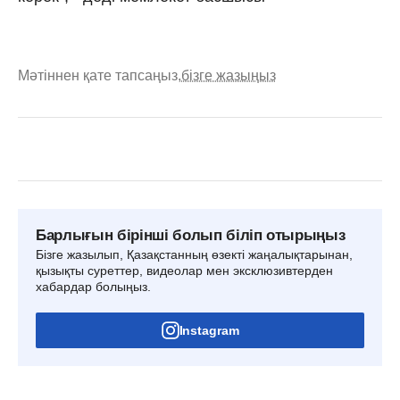
Мәтіннен қате тапсаңыз,
бізге жазыңыз
Барлығын бірінші болып біліп отырыңыз
Бізге жазылып, Қазақстанның өзекті жаңалықтарынан,
қызықты суреттер, видеолар мен эксклюзивтерден
хабардар болыңыз.
Instagram