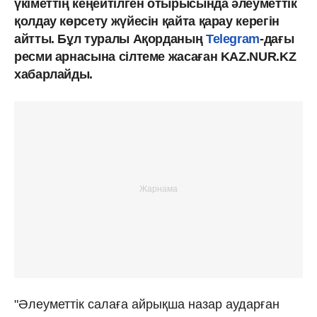
үкіметтің кеңейтілген отырысында әлеуметтік
қолдау көрсету жүйесін қайта қарау керегін
айтты.
Бұл туралы Ақорданың
Telegram
-дағы
ресми арнасына сілтеме жасаған KAZ.NUR.KZ
хабарлайды.
"Әлеуметтік салаға айрықша назар аударған