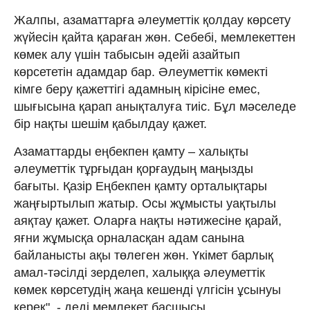
Жалпы, азаматтарға әлеуметтік қолдау көрсету
жүйесін қайта қараған жөн. Себебі, мемлекеттен
көмек алу үшін табысын әдейі азайтып
көрсететін адамдар бар. Әлеуметтік көмекті
кімге беру қажеттігі адамның кірісіне емес,
шығысына қарап анықталуға тиіс. Бұл мәселеде
бір нақты шешім қабылдау қажет.
Азаматтарды еңбекпен қамту – халықты
әлеуметтік тұрғыдан қорғаудың маңызды
бағыты. Қазір Еңбекпен қамту орталықтары
жаңғыртылып жатыр. Осы жұмысты уақтылы
аяқтау қажет. Оларға нақты нәтижесіне қарай,
яғни жұмысқа орналасқан адам санына
байланысты ақы төлеген жөн. Үкімет барлық
амал-тәсілді зерделеп, халыққа әлеуметтік
көмек көрсетудің жаңа кешенді үлгісін ұсынуы
керек", - деді мемлекет басшысы