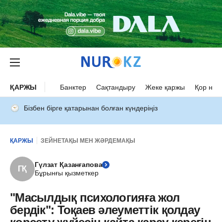
ҚАРЖЫ
Банктер
Сақтандыру
Жеке қаржы
Қор нар
Бізбен бірге қатарынан болған күндеріңіз
ҚАРЖЫ
ЗЕЙНЕТАҚЫ МЕН ЖӘРДЕМАҚЫ
Гүлзат Қазанғапова
ГҚ
Бұрынғы қызметкер
"Масылдық психологияға жол
бердік": Тоқаев әлеуметтік қолдау