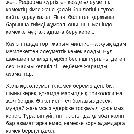
жөн. Реформа жүргізген кезде әлеуметтік
көмектің кімге және қалай берілетінін түгел
қайта қарау қажет. Яғни, бөлінген қаржыны
барынша тиімді жұмсап, оны шын мәнінде
көмекке мұқтаж адамға беру керек.
Қазіргі таңда төрт жарым миллионға жуық адам
мемлекеттен әлеуметтік көмек алады. Бұл –
шамамен еліміздің әрбір бесінші тұрғыны деген
сөз. Басым көпшілігі – еңбекке жарамды
азаматтар.
Халыққа әлеуметтік көмек береміз деп, біз,
шыны керек, қоғамда масылдық психологияға
жол бердік. Өркениетті ел боламыз десек,
мұндай жағымсыз үдеріске тосқауыл қоюымыз
керек. Тұратын үйі, тіпті, астында қымбат көлігі
бар азаматтарға емес, көмекке зәру адамдарға
көмек берілуі қажет.