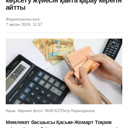
көрсету жүйесін қайта қарау керегін
айтты
Жарияланған күні:
7 ақпан 2024, 11:57
Ақша. Көрнекі фото: NUR.KZ/Петр Карандашов
Мемлекет басшысы Қасым-Жомарт Тоқаев