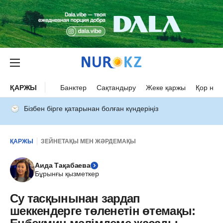
ҚАРЖЫ
Банктер
Сақтандыру
Жеке қаржы
Қор нар
Бізбен бірге қатарынан болған күндеріңіз
ҚАРЖЫ
ЗЕЙНЕТАҚЫ МЕН ЖӘРДЕМАҚЫ
Аида Тақабаева
Бұрынғы қызметкер
Су тасқынынан зардап
шеккендерге төленетін өтемақы: