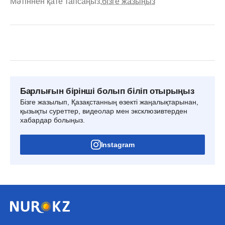
Мәтіннен қате тапсаңыз,
бізге жазыңыз
Барлығын бірінші болып біліп отырыңыз
Бізге жазылып, Қазақстанның өзекті жаңалықтарынан,
қызықты суреттер, видеолар мен эксклюзивтерден
хабардар болыңыз.
Instagram