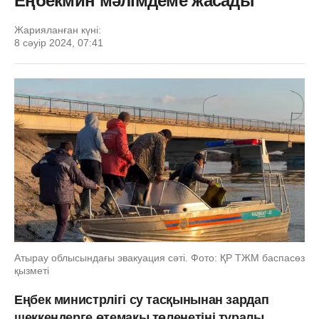
Еңбекмин мәлімдеме жасады
Жарияланған күні:
8 сәуір 2024, 07:41
Атырау облысындағы эвакуация сәті. Фото: ҚР ТЖМ баспасөз
қызметі
Еңбек министрлігі су тасқынынан зардап
шеккендерге өтемақы төленетіні туралы