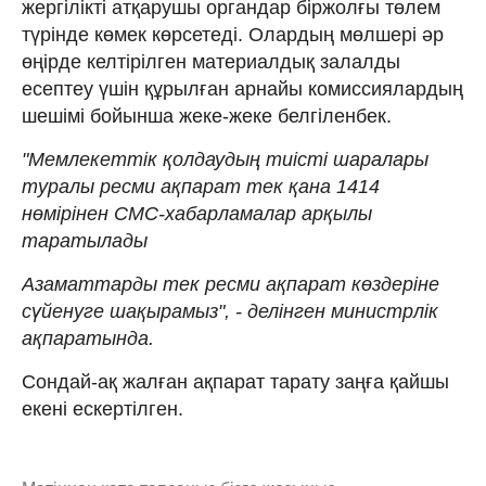
жергілікті атқарушы органдар біржолғы төлем
түрінде көмек көрсетеді. Олардың мөлшері әр
өңірде келтірілген материалдық залалды
есептеу үшін құрылған арнайы комиссиялардың
шешімі бойынша жеке-жеке белгіленбек.
"Мемлекеттік қолдаудың тиісті шаралары
туралы ресми ақпарат тек қана 1414
нөмірінен СМС-хабарламалар арқылы
таратылады
Азаматтарды тек ресми ақпарат көздеріне
сүйенуге шақырамыз", - делінген министрлік
ақпаратында.
Сондай-ақ жалған ақпарат тарату заңға қайшы
екені ескертілген.