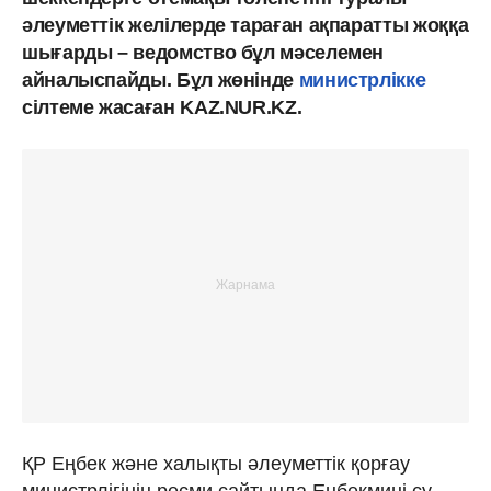
әлеуметтік желілерде тараған ақпаратты жоққа
шығарды – ведомство бұл мәселемен
айналыспайды. Бұл жөнінде
министрлікке
сілтеме жасаған KAZ.NUR.KZ.
ҚР Еңбек және халықты әлеуметтік қорғау
министрлігінің ресми сайтында Еңбекмині су