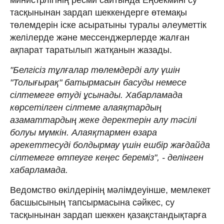
тасқынынан зардап шеккендерге өтемақы
төлемдерін іске асыратыны туралы әлеуметтік
желілерде және мессенджерлерде жалған
ақпарат таратылып жатқанын жазады.
"Белгісіз тұлғалар төлемдерді алу үшін
"Толығырақ" батырмасын басуды немесе
сілтемеге өтуді ұсынады. Хабарламада
көрсетілген сілтеме алаяқтардың
азаматтардың жеке деректерін алу тәсілі
болуы мүмкін. Алаяқтармен өзара
әрекеттесуді болдырмау үшін ешбір жағдайда
сілтемеге өтпеуге кеңес береміз", - делінген
хабарламада.
Ведомство өкілдерінің мәлімдеуінше, мемлекет
басшысының тапсырмасына сәйкес, су
тасқынынан зардап шеккен қазақстандықтарға