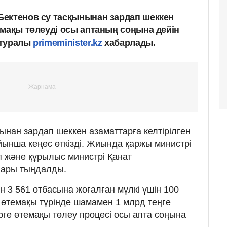
ектенов су тасқынынан зардап шеккен
емақы төлеуді осы аптаның соңына дейін
 туралы
primeminister.kz
хабарлады.
ынан зардап шеккен азаматтарға келтірілген
йынша кеңес өткізді. Жиында қаржы министрі
п және құрылыс министрі Қанат
лары тыңдалды.
ен 3 561 отбасына жоғалған мүлкі үшін 100
өтемақы түрінде шамамен 1 млрд теңге
рге өтемақы төлеу процесі осы апта соңына