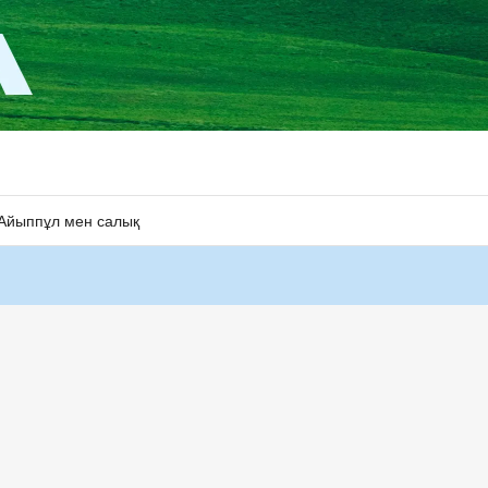
Айыппұл мен салық