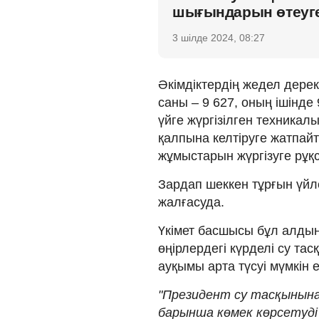
шығындарын өтеуге 
3 шілде 2024, 08:27
Әкімдіктердің жедел дере
саны – 9 627, оның ішінде 
үйге жүргізілген техникал
қалпына келтіруге жатпай
жұмыстарын жүргізуге рұқс
Зардап шеккен тұрғын үйл
жалғасуда.
Үкімет басшысы бұл алдын
өңірлердегі күрделі су т
ауқымы арта түсуі мүмкін е
"Президент су тасқынын
барынша көмек көрсетуді