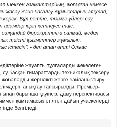
рдап шеккен азаматтардың, жоғалған немесе
імін жасау және бағалау жұмыстарын аяқтап,
 керек. Бұл ретте, тізімге үйлері сау,
 адамдар кіріп кетпеуге тиіс.
 ешқандай бюрократияға салмай, жедел
лық тиісті қызметтер жұмылып,
с істесін", - деп атап өтті Олжас
імдіктеріне жауапты тұлғаларды жекелеген
, су басқан ғимараттарды техникалық тексеру
 жобаларды жергілікті жерге байланыстыру
телімдерін анықтау тапсырылды. Премьер-
нынан барынша қауіпсіз, даму перспективасы
ммен қамтамасыз етілген дайын учаскелерді
інде белгіледі.