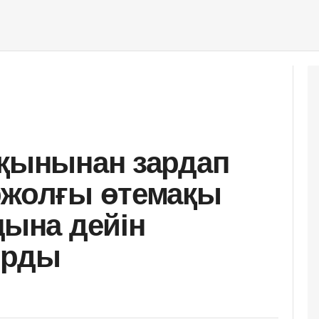
сқынынан зардап
ржолғы өтемақы
ңына дейін
ырды