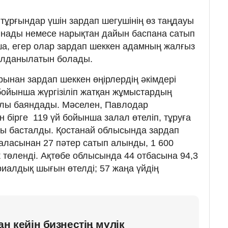
ұрғындар үшін зардап шегушінің өз таңдауы
нады немесе нарықтан дайын баспана сатып
, егер олар зардап шеккен адамның жалғыз
 қолданылатын болады.
рынан зардап шеккен өңірлердің әкімдері
 бойынша жүргізіліп жатқан жұмыстардың
алы баяндады. Мәселен, Павлодар
бірге 119 үй бойынша залал өтеліп, тұруға
сы басталды. Қостанай облысында зардап
аласынан 27 пәтер сатып алынды, 1 600
к төленді. Ақтөбе облысында 44 отбасына 94,3
риалдық шығын өтелді; 57 жаңа үйдің
н кейін бизнестің мүлік