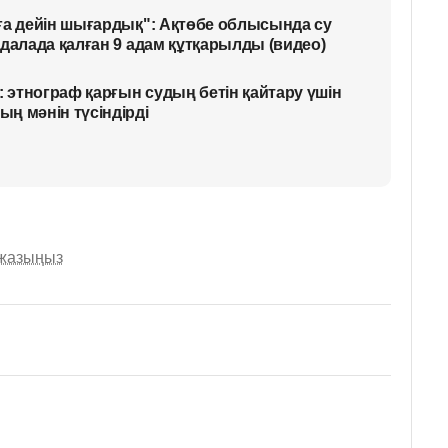
ға дейін шығардық": Ақтөбе облысында су
далада қалған 9 адам құтқарылды (видео)
: этнограф қарғын судың бетін қайтару үшін
ң мәнін түсіндірді
 жазыңыз