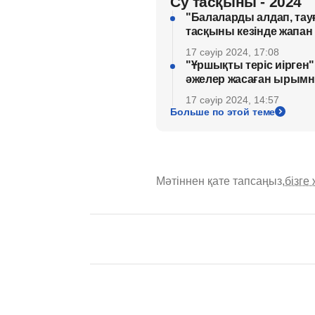
Су тасқыны - 2024
"Балаларды алдап, тау
тасқыны кезінде жапан 
17 сәуір 2024, 17:08
"Ұршықты теріс иірген"
әжелер жасаған ырымны
17 сәуір 2024, 14:57
Больше по этой теме
Мәтіннен қате тапсаңыз,
бізге