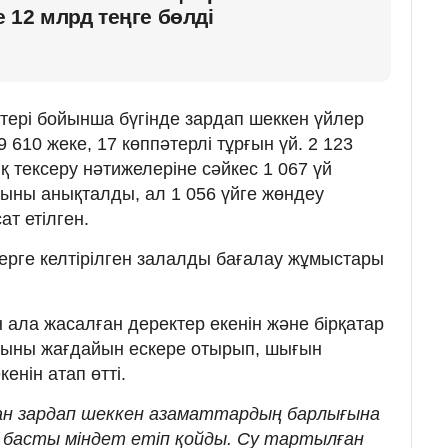
12 млрд теңге бөлді
ктері бойынша бүгінде зардап шеккен үйлер
9 610 жеке, 17 көппәтерлі тұрғын үй. 2 123
ық тексеру нәтижелеріне сәйкес 1 067 үй
тыны анықталды, ал 1 056 үйге жөндеу
ат етілген.
ерге келтірілген залалды бағалау жұмыстары
 ала жасалған деректер екенін және бірқатар
асқыны жағдайын ескере отырып, шығын
кенін атап өтті.
ан зардап шеккен азаматтардың барлығына
 басты міндет етіп қойды. Су тартылған