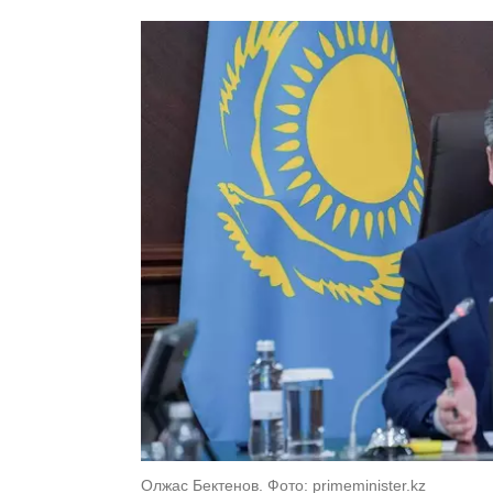
Олжас Бектенов. Фото: primeminister.kz