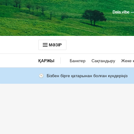
МӘЗІР
ҚАРЖЫ
Банктер
Сақтандыру
Жеке 
Бізбен бірге қатарынан болған күндеріңіз