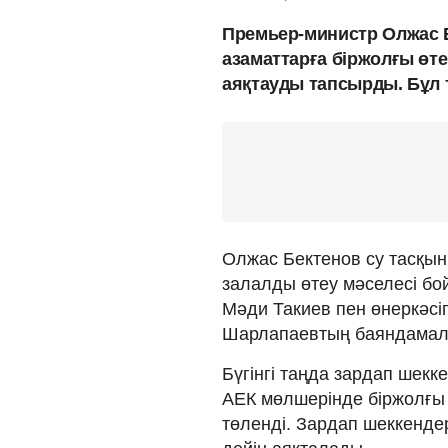
Премьер-министр Олжас Б
азаматтарға біржолғы өт
аяқтауды тапсырды. Бұл
Олжас Бектенов су тасқын
залалды өтеу мәселесі бо
Мәди Такиев пен өнеркәсі
Шарлапаевтың баяндама
Бүгінгі таңда зардап шекк
АЕК мөлшерінде біржолғы 
төленді. Зардап шеккенде