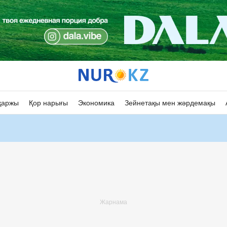
қаржы
Қор нарығы
Экономика
Зейнетақы мен жәрдемақы