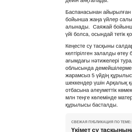
дейін аяқталады.
Баспанасынан айырылған т
бойынша жаңа үйлер салы
алынады. Саяжай бойынша
үйі болса, осындай тетік
Кеңесте су тасқыны салда
келтірілген залалды өтеу
ағымдағы нәтижелері тур
облысында демейшілермен 
жарамсыз 5 үйдің құрылы
шеккендер үшін Арқалық қ
отбасына әлеуметтік көме
млн теңге көлемінде мате
құрылысы басталды.
СВЕЖАЯ ПУБЛИКАЦИЯ ПО ТЕМЕ:
Үкімет су тасқынына