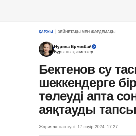
ҚАРЖЫ
ЗЕЙНЕТАҚЫ МЕН ЖӘРДЕМАҚЫ
Нұрила Ермекбай
Бұрынғы қызметкер
Бектенов су та
шеккендерге бі
төлеуді апта со
аяқтауды тапс
Жарияланған күні:
17 сәуір 2024, 17:27