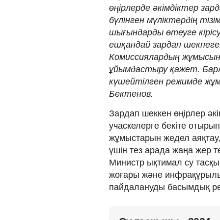
өңірлерде әкімдіктер за
бүлінген мүліктердің тіз
шығындарды өтеуге кірісуі
ешқандай зардап шекпеген
Комиссиялардың жұмысын
ұйымдастыру қажет. Бар
күшейтілген режимде жұмы
Бектенов.
Зардап шеккен өңірлер әк
учаскелерге бекіте отырып
жұмыстарын жедел аяқтау,
үшін тез арада жаңа жер 
Министр ықтимал су тасқы
жоғары және инфрақұрылы
пайдалануды басымдық рет