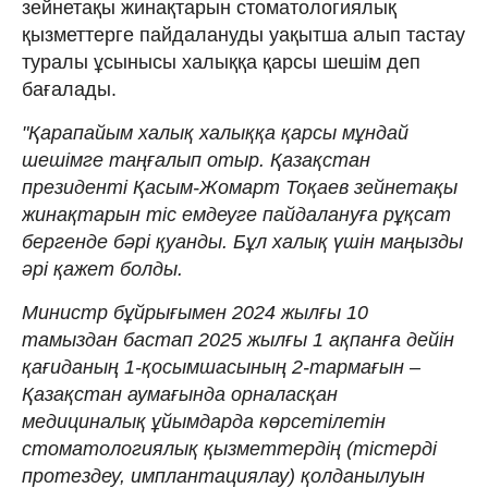
зейнетақы жинақтарын стоматологиялық
қызметтерге пайдалануды уақытша алып тастау
туралы ұсынысы халыққа қарсы шешім деп
бағалады.
"Қарапайым халық халыққа қарсы мұндай
шешімге таңғалып отыр. Қазақстан
президенті Қасым-Жомарт Тоқаев зейнетақы
жинақтарын тіс емдеуге пайдалануға рұқсат
бергенде бәрі қуанды. Бұл халық үшін маңызды
әрі қажет болды.
Министр бұйрығымен 2024 жылғы 10
тамыздан бастап 2025 жылғы 1 ақпанға дейін
қағиданың 1-қосымшасының 2-тармағын –
Қазақстан аумағында орналасқан
медициналық ұйымдарда көрсетілетін
стоматологиялық қызметтердің (тістерді
протездеу, имплантациялау) қолданылуын