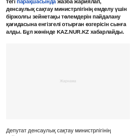
тегі
парақшасында
жазба жариялап,
денсаулық сақтау министрлігінің емделу үшін
біржолғы зейнетақы төлемдерін пайдалану
қағидасына енгізгелі отырған өзгерісін сынға
алды. Бұл жөнінде KAZ.NUR.KZ хабарлайды.
Депутат денсаулық сақтау министрлігінің