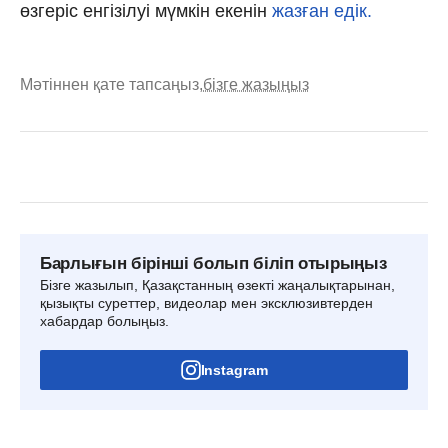
өзгеріс енгізілуі мүмкін екенін
жазған едік.
Мәтіннен қате тапсаңыз,
бізге жазыңыз
Барлығын бірінші болып біліп отырыңыз
Бізге жазылып, Қазақстанның өзекті жаңалықтарынан,
қызықты суреттер, видеолар мен эксклюзивтерден
хабардар болыңыз.
Instagram