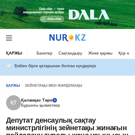
ҚАРЖЫ
Банктер
Сақтандыру
Жеке қаржы
Қор нар
Бізбен бірге қатарынан болған күндеріңіз
ҚАРЖЫ
ЗЕЙНЕТАҚЫ МЕН ЖӘРДЕМАҚЫ
Қаламқас Төре
ҚТ
Бұрынғы қызметкер
Депутат денсаулық сақтау
министрлігінің зейнетақы жинағын