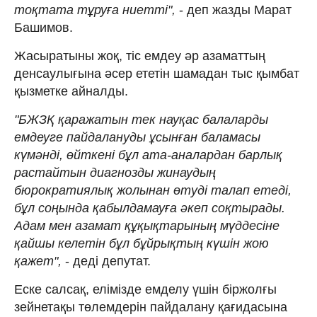
тоқтата тұруға ниетті",
- деп жазды Марат
Башимов.
Жасыратыны жоқ, тіс емдеу әр азаматтың
денсаулығына әсер ететін шамадан тыс қымбат
қызметке айналды.
"БЖЗҚ қаражатын тек науқас балаларды
емдеуге пайдалануды ұсынған баламасы
күмәнді, өйткені бұл ата-аналардан барлық
растайтын диагнозды жинаудың
бюрократиялық жолынан өтуді талап етеді,
бұл соңында қабылдамауға әкеп соқтырады.
Адам мен азамат құқықтарының мүддесіне
қайшы келетін бұл бұйрықтың күшін жою
қажет",
- деді депутат.
Еске салсақ, елімізде емделу үшін біржолғы
зейнетақы төлемдерін пайдалану қағидасына