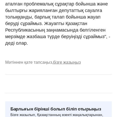
аталған проблемалық сұрақтар бойынша және
былтырғы жарияланған депутаттық сауалға
толыққанды, барлық талап бойынша жауап
беруді сұраймыз. Жауапты Қазақстан
Республикасының заңнамасында белгіленген
мерзімде жазбаша түрде беруіңізді сұраймыз", -
деді олар.
Мәтіннен қате тапсаңыз,
бізге жазыңыз
Барлығын бірінші болып біліп отырыңыз
Бізге жазылып, Қазақстанның өзекті жаңалықтарынан,