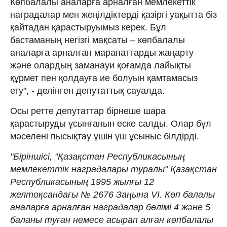
Көпбалалы аналарға арналған мемлекеттік
наградалар мен жеңілдіктерді қазіргі уақытта біз
қайтадан қарастыруымыз керек. Бұл
бастаманың негізгі мақсаты – көпбалалы
аналарға арналған марапаттарды жаңарту
және олардың заманауи қоғамда лайықты
құрмет пен қолдауға ие болуын қамтамасыз
ету", - делінген депутаттық сауалда.
Осы ретте депутаттар бірнеше шара
қарастыруды ұсынғанын еске салды. Олар бұл
мәселені пысықтау үшін үш ұсыныс білдірді.
"Біріншісі, "Қазақстан Республикасының
мемлекеттiк наградалары туралы" Қазақстан
Республикасының 1995 жылғы 12
желтоқсандағы № 2676 Заңына VI. Көп балалы
аналарға арналған наградалар бөлімі 4 және 5
баланы туған немесе асырап алған көпбалалы