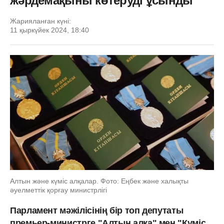
жәрдемақыны көтеруді ұсынды
Жарияланған күні:
11 қыркүйек 2024, 18:40
Алтын және күміс алқалар. Фото: Еңбек және халықты
әуелметтік қорғау министрлігі
Парламент мәжілісінің бір топ депутаты
премьер-министрге "Алтын алқа" мен "Күміс