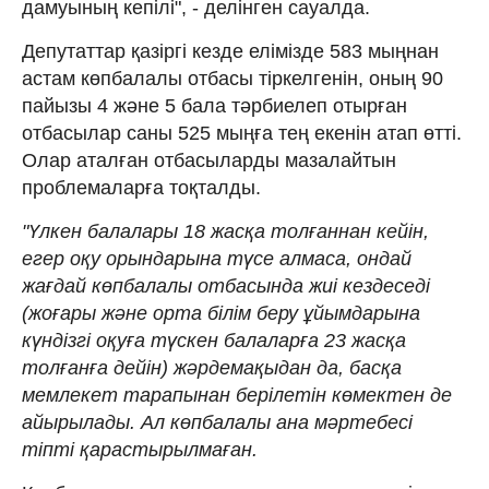
дамуының кепілі", - делінген сауалда.
Депутаттар қазіргі кезде елімізде 583 мыңнан
астам көпбалалы отбасы тіркелгенін, оның 90
пайызы 4 және 5 бала тәрбиелеп отырған
отбасылар саны 525 мыңға тең екенін атап өтті.
Олар аталған отбасыларды мазалайтын
проблемаларға тоқталды.
"Үлкен балалары 18 жасқа толғаннан кейін,
егер оқу орындарына түсе алмаса, ондай
жағдай көпбалалы отбасында жиі кездеседі
(жоғары және орта білім беру ұйымдарына
күндізгі оқуға түскен балаларға 23 жасқа
толғанға дейін) жәрдемақыдан да, басқа
мемлекет тарапынан берілетін көмектен де
айырылады. Ал көпбалалы ана мәртебесі
тіпті қарастырылмаған.