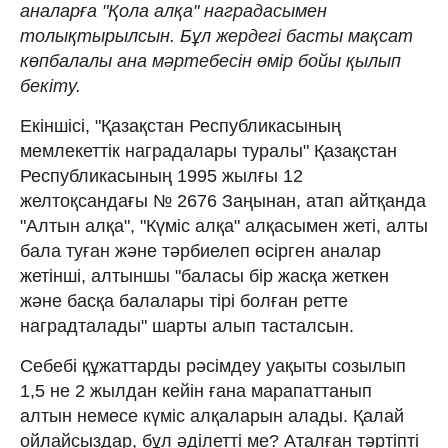
аналарға "Қола алқа" наградасымен
толықтырылсын. Бұл жердегі басты мақсат
көпбалалы ана мәртебесін өмір бойы қылып
бекіту.
Екіншісі, "Қазақстан Республикасының
мемлекеттік наградалары туралы" Қазақстан
Республикасының 1995 жылғы 12
желтоқсандағы № 2676 Заңынан, атап айтқанда
"Алтын алқа", "Күмiс алқа" алқасымен жеті, алты
бала туған және тәрбиелеп өсiрген аналар
жетінші, алтыншы "баласы бiр жасқа жеткен
және басқа балалары тiрi болған ретте
наградталады" шарты алып тасталсын.
Себебі құжаттарды рәсімдеу уақыты созылып
1,5 не 2 жылдан кейін ғана марапаттанып
алтын немесе күміс алқаларын алады. Қалай
ойлайсыздар, бұл әділетті ме? Аталған тәртіпті