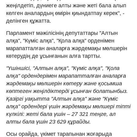
жеңілдетіп, дүниеге алты және жеті бала алып
келген аналардың өмірін қиындатпау керек", -
делінген құжатта.
Парламент мәжілісінің депутаттары "Алтын
алқа", "Күміс алқа", "Қола алқа" орденімен
марапатталған аналарға жәрдемақы мөлшерін
көтерудің де ұсынғанын алға тартты.
"Үшіншісі, "Алтын алқа", "Күміс алқа", "Қола
алқа" ордендерімен марапатталған аналарға
жәрдемақы мөлшерін көтеру және қосымша
көптеген жеңілдіктерді ұсынған болатынбыз.
Қазіргі уақытта "Алтын алқа" және "Күміс
алқа" ордендері үшін жәрдемақы мөлшері тіпті
күлкілі: жеті бала үшін – 27 321 теңге, ал
алты бала үшін 23 629 құрайды.
Осы орайда, үкімет тарапынан жоғарыда