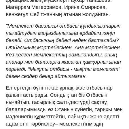
Магеррам Магеррамов, Ирина Смирнова,
Кенжеғұл Сейітжанның атынан жолданған.
"Мемлекет басшысы отбасы құндылықтарын
нығайтудың маңыздылығына әрдайым көңіл
бөледі. Отбасының беделі неден басталады?
Отбасының мәртебесінен. Ана мәртебесінен.
Кез келген мемлекеттің дамығандығы, оның
аналар мен балаларға жасаған қамқорлығынан
көрінеді. "Мықты отбасы - мықты мемлекет"
деген сөздер бекер айтылмаған.
Ел ертеңін бүгінгі жас ұрпақ, жас отбасылар
қалыптастырады. Сондықтан біз Отбасын
нығайтып, ғасырлық салт-дәстүрді сақтау,
балаларымызды өз Отанын сүйетін, тарихы мен
мәдениетін құрметтейтін, лайықты және әдепті
адам етіп тәрбиелеу– мемлекеттігіміздің