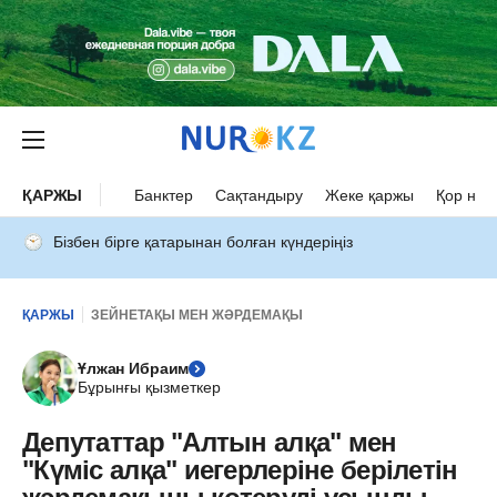
ҚАРЖЫ
Банктер
Сақтандыру
Жеке қаржы
Қор нар
Бізбен бірге қатарынан болған күндеріңіз
ҚАРЖЫ
ЗЕЙНЕТАҚЫ МЕН ЖӘРДЕМАҚЫ
Ұлжан Ибраим
Бұрынғы қызметкер
Депутаттар "Алтын алқа" мен
"Күміс алқа" иегерлеріне берілетін