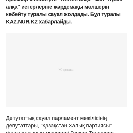
алқа" иегерлеріне жәрдемақы мөлшерін
көбейту туралы сауал жолдады. Бұл туралы
KAZ.NUR.KZ хабарлайды.
Депутаттық сауал парламент мәжілісінің
депутаттары, "Қазақстан Халық партиясы"
фракциясының мүшелері Гаухар Танашева,