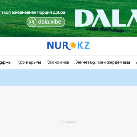
қаржы
Қор нарығы
Экономика
Зейнетақы мен жәрдемақы