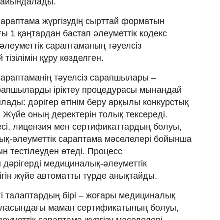
ағайындалады.
араптама жүргізудің сырттай форматын
ғы 1 қаңтардан бастап әлеуметтік кодекс
леуметтік сараптаманың тәуелсіз
ізілімін құру көзделген.
араптаманің тәуелсіз сарапшылары –
арапшыларды іріктеу процедурасы мынандай
лады: дәрігер өтінім беру арқылы конкурстық
ы. Жүйе оның деректерін толық тексереді.
сі, лицензия мен сертификаттардың болуы,
ық-әлеуметтік сараптама мәселелері бойынша
тын тестілеуден өтеді. Процесс
 дәрігерді медициналық-әлеуметтік
ігін жүйе автоматты түрде анықтайды.
гі талаптардың бірі – жоғары медициналық
саласындағы маман сертификатының болуы,
еуметтік сараптама жүргізу мәселелері