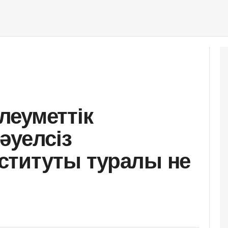
еуметтік
әуелсіз
ституты туралы не