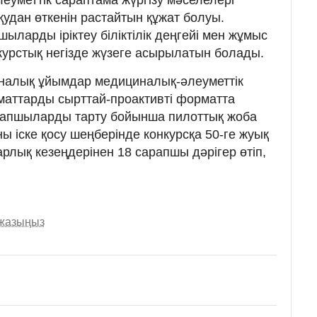
удан өткенін растайтын құжат болуы.
ыларды іріктеу біліктілік деңгейі мен жұмыс
нкурстық негізде жүзеге асырылатын болады.
налық ұйымдар медициналық-әлеуметтік
аматтарды сырттай-проактивті форматта
арапшыларды тарту бойынша пилоттық жоба
ы іске қосу шеңберінде конкурсқа 50-ге жуық
барлық кезеңдерінен 18 сарапшы дәрігер өтіп,
 жазыңыз