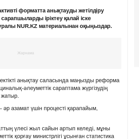
активті форматта анықтауды жетілдіру
 сарапшыларды іріктеу қалай іске
уралы NUR.KZ материалынан оқыңыздар.
дектікті анықтау саласында маңызды реформа
ициналық-әлеуметтік сараптама жүргізудің
 жатыр.
 әр азамат үшін процесті қарапайым,
ттың үлесі жыл сайын артып келеді, мұны
ттік қорғау министрлігі ұсынған статистика