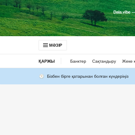
МӘЗІР
ҚАРЖЫ
Банктер
Сақтандыру
Жеке 
Бізбен бірге қатарынан болған күндеріңіз