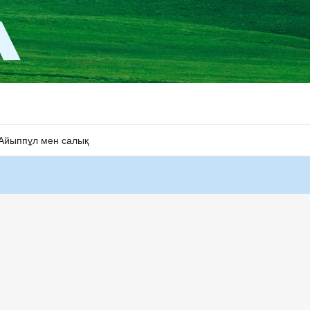
Айыппұл мен салық