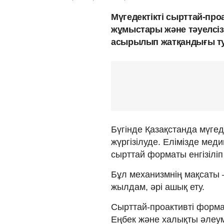
Мүгедектікті сырттай-про
жұмыстары және тәуелсіз
асырылып жатқандығы т
Бүгінде Қазақстанда мүге
жүргізілуде. Елімізде мед
сырттай форматы енгізіліп
Бұл механизмнің мақсаты –
жылдам, әрі ашық ету.
Сырттай-проактивті форма
Еңбек және халықты әлеуме