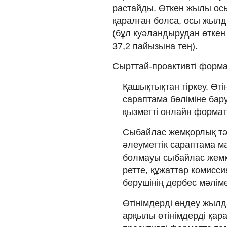
растайды. Өткен жылы осы
қаралған болса, осы жылды
(бұл куәландырудан өткен
37,2 пайызына тең).
Сырттай-проактивті форм
Қашықтықтан тіркеу. Өт
сараптама бөліміне бару
қызметті онлайн формат
Сыбайлас жемқорлық тә
әлеуметтік сараптама 
болмауы сыбайлас жемқ
ретте, құжаттар комисси
берушінің дербес мәліме
Өтінімдерді өңдеу жылд
арқылы өтінімдерді қара