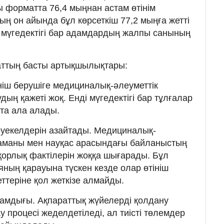
 форматта 76,4 мыңнан астам өтінім
ң он айында бұл көрсеткіш 77,2 мыңға жетті
 мүгедектігі бар адамдардың жалпы санының
аттың басты артықшылықтары:
ініш берушіге медициналық-әлеуметтік
дың қажеті жоқ. Енді мүгедектігі бар тұлғалар
та ала алады.
уекелдерін азайтады. Медициналық-
маманы мен науқас арасындағы байланыстың
орлық фактілерін жоққа шығарады. Бұл
яның қарауына түскен кезде олар өтініш
ттеріне қол жеткізе алмайды.
амдығы. Ақпараттық жүйелерді қолдану
у процесі жеделдетіледі, ал тиісті төлемдер