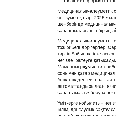
проактивті форматта т
Медициналық-әлеуметтік с
енгізумен қатар, 2025 жыл
шеңберінде медициналық-ә
сарапшыларының бірыңғай т
Медициналық-әлеуметтік с
тәжірибелі дәрігерлер. С
тәртіп бойынша іске асыры
негізде іріктеуге қатысад
Маманның жұмыс тәжірибе
сонымен қатар медицинал
біліктілік деңгейін растай
автоматтандырылған, яғни
сараптамаға жіберу керект
Үміткерге қойылатын негіз
білім, денсаулық сақтау 
сондай-ақ медициналық-әл