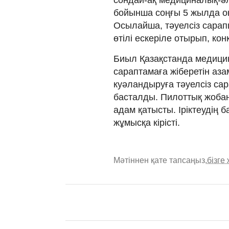
бойынша соңғы 5 жылда оқ
Осылайша, тәуелсіз сарапш
өтілі ескеріле отырып, ко
Биыл Қазақстанда медици
сараптамаға жіберетін аз
куәландыруға тәуелсіз с
басталды. Пилоттық жобан
адам қатысты. Іріктеудің 
жұмысқа кірісті.
Мәтіннен қате тапсаңыз,
бізге