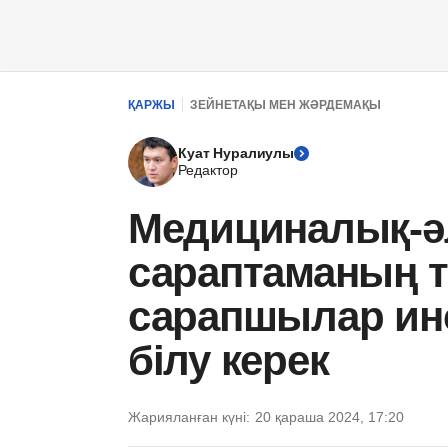
ҚАРЖЫ
ЗЕЙНЕТАҚЫ МЕН ЖӘРДЕМАҚЫ
Куат Нуралиулы
Редактор
Медициналық-әл
сараптаманың т
сарапшылар ин
білу керек
Жарияланған күні:
20 қараша 2024, 17:20