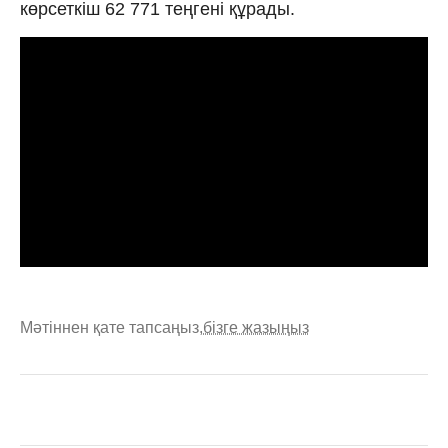
көрсеткіш 62 771 теңгені құрады.
Мәтіннен қате тапсаңыз,
бізге жазыңыз