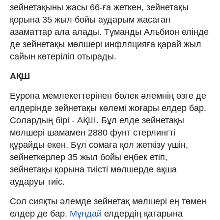
зейнетақыны жасы 66-ға жеткен, зейнетақы
қорына 35 жыл бойы аударым жасаған
азаматтар ала алады. Тұманды Альбион елінде
де зейнетақы мөлшері инфляцияға қарай жыл
сайын көтеріліп отырады.
АҚШ
Еуропа мемлекеттерінен бөлек әлемнің өзге де
елдерінде зейнетақы көлемі жоғары елдер бар.
Солардың бірі - АҚШ. Бұл елде зейнетақы
мөлшері шамамен 2880 фунт стерлингті
құрайды екен. Бұл сомаға қол жеткізу үшін,
зейнеткерлер 35 жыл бойы еңбек етіп,
зейнетақы қорына тиісті мөлшерде ақша
аударуы тиіс.
Сол сияқты әлемде зейнетақ мөлшері ең төмен
елдер де бар.
Мұндай
елдердің қатарына