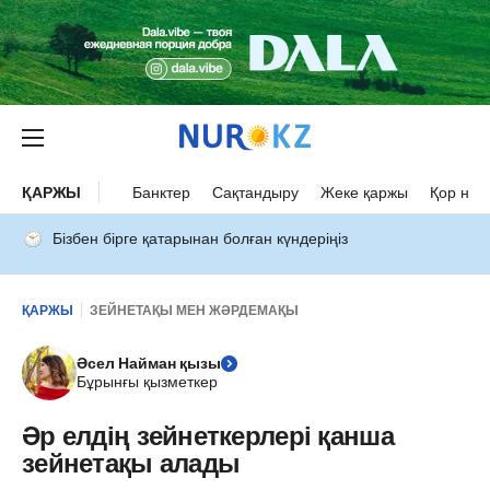
ҚАРЖЫ
Банктер
Сақтандыру
Жеке қаржы
Қор нар
Бізбен бірге қатарынан болған күндеріңіз
ҚАРЖЫ
ЗЕЙНЕТАҚЫ МЕН ЖӘРДЕМАҚЫ
Әсел Найман қызы
Бұрынғы қызметкер
Әр елдің зейнеткерлері қанша
зейнетақы алады