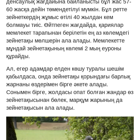
денсаулық жағдайына байланысты бұл жас 57-
60 жасқа дейін төмендетілуі мүмкін. Бұл ретте
зейнеткердің жұмыс өтілі 40 жылдан кем
болмауы тиіс. Өйтпеген жағдайда, қариялар
мемлекет тарапынан берілетін ең аз көлемдегі
зейнетақы мөлшерін ала алады. Мемлекетте
мұндай зейнетақының көлемі 2 мың еуроны
құрайды.
Ал, егер адамдар елден көшу туралы шешім
қабылдаса, онда зейнетақы қорындағы барлық
жарнаны өздерімен бірге әкете алады.
Сонымен бірге, жолдасы опат болған жандар өз
зейнетақысынан бөлек, марқұм жарының да
зейнетақысын ала алады.