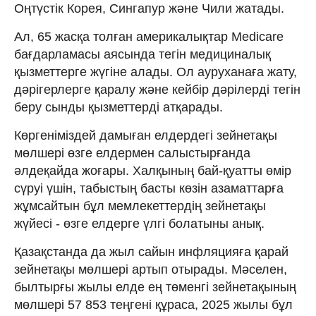
Оңтүстік Корея, Сингапур және Чили жатады.
Ал, 65 жасқа толған америкалықтар Medicare
бағдарламасы аясында тегін медициналық
қызметтерге жүгіне алады. Ол ауруханаға жату,
дәрігерлерге қаралу және кейбір дәрілерді тегін
беру сынды қызметтерді атқарады.
Көргеніміздей дамыған елдердегі зейнетақы
мөлшері өзге елдермен салыстырғанда
әлдеқайда жоғары. Халқының бай-қуатты өмір
сүруі үшін, табыстың басты көзін азаматтарға
жұмсайтын бұл мемлекеттердің зейнетақы
жүйесі - өзге елдерге үлгі болатыны анық.
Қазақстанда да жыл сайын инфляцияға қарай
зейнетақы мөлшері артып отырады. Мәселен,
былтырғы жылы елде ең төменгі зейнетақының
мөлшері 57 853 теңгені құраса, 2025 жылы бұл