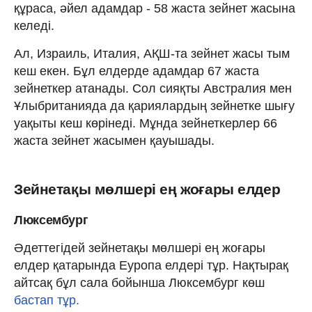
құраса, әйел адамдар - 58 жаста зейнет жасына
келеді.
Ал, Израиль, Италия, АҚШ-та зейнет жасы тым
кеш екен. Бұл елдерде адамдар 67 жаста
зейнеткер атанады. Сол сияқты Австралия мен
Ұлыбританияда да қариялардың зейнетке шығу
уақыты кеш көрінеді. Мұнда зейнеткерлер 66
жаста зейнет жасымен қауышады.
Зейнетақы мөлшері ең жоғары елдер
Люксембург
Әдеттегідей зейнетақы мөлшері ең жоғары
елдер қатарында Еуропа елдері тұр. Нақтырақ
айтсақ бұл сала бойынша Люксембург көш
бастап тұр.