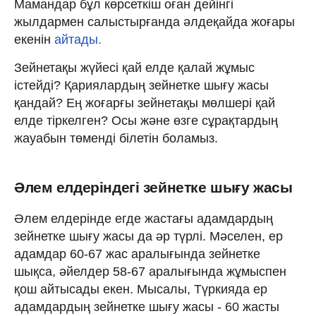
Мамандар бұл көрсеткіш оған дейінгі
жылдармен салыстырғанда әлдеқайда жоғары
екенін
айтады.
Зейнетақы жүйесі қай елде қалай жұмыс
істейді? Қариялардың зейнетке шығу жасы
қандай? Ең жоғарғы зейнетақы мөлшері қай
елде тіркелген? Осы және өзге сұрақтардың
жауабын төменді білетін боламыз.
Әлем елдеріндегі зейнетке шығу жасы
Әлем елдерінде егде жастағы адамдардың
зейнетке шығу жасы да әр түрлі. Мәселен, ер
адамдар 60-67 жас аралығында зейнетке
шықса, әйелдер 58-67 аралығында жұмыспен
қош айтысады екен. Мысалы, Түркияда ер
адамдардың зейнетке шығу жасы - 60 жасты