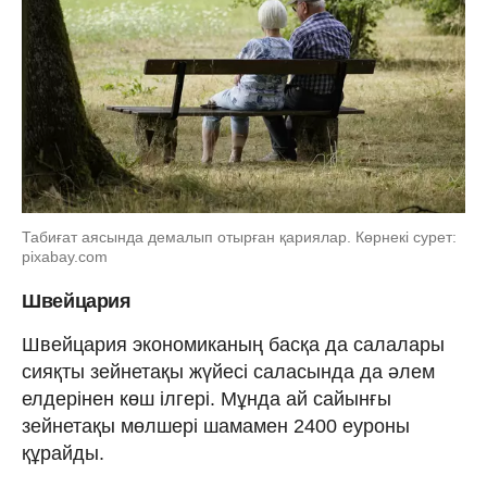
Табиғат аясында демалып отырған қариялар. Көрнекі сурет:
pixabay.com
Швейцария
Швейцария экономиканың басқа да салалары
сияқты зейнетақы жүйесі саласында да әлем
елдерінен көш ілгері. Мұнда ай сайынғы
зейнетақы мөлшері шамамен 2400 еуроны
құрайды.