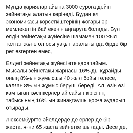
Мұнда қариялар айына 3000 еуроға дейін
зейнетақы алатын көрінеді. Бұдан ел
экономикасы көрсеткіштерінің жоғары әрі
мемлекеттің бай екенін аңғаруға болады. Бұл
елдің зейнетақы жүйесіне шамамен 100 жыл
толған және ол осы уақыт аралығында бірде бір
рет өзгерген емес,
Елдегі зейнетақы жүйесі өте қарапайым.
Мысалы зейнетақы жарнасы 16%-ды құрайды,
оның 8%-ын жұмысшы 40 жыл бойы төлесе,
қалған 8%-ын жұмыс беруші береді. Ал, өзін өзі
қамтыған кәсіпкерлер ай сайын кірісінің
табысының 16%-ын жинақтаушы қорға аударып
отырады.
Люксембургте әйелдерде де ерлер де бір
жаста, яғни 65 жаста зейнетке шығады. Десе де,