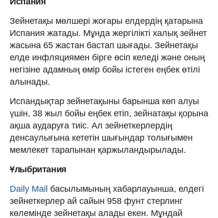
Испания
Зейнетақы мөлшері жоғары елдердің қатарына
Испания жатады. Мұнда жергілікті халық зейнет
жасына 65 жастан бастап шығады. Зейнетақы
елде инфляциямен бірге өсіп келеді және оның
негізіне адамның өмір бойы істеген еңбек өтілі
алынады.
Испандықтар зейнетақыны барынша көп алуы
үшін, 38 жыл бойы еңбек етіп, зейнатақы қорына
ақша аударуға тиіс. Ал зейнеткерлердің
денсаулығына кететін шығындар толығымен
мемлекет тарапынан қаржыландырылады.
Ұлыбритания
Daily Mail
басылымының хабарлауынша, елдегі
зейнеткерлер ай сайын 958 фунт стерлинг
көлемінде зейнетақы алады екен. Мұндай