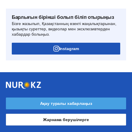
Барлығын бірінші болып біліп отырыңыз
Бізге жазылып, Қазақстанның өзекті жаңалықтарынан,
қызықты суреттер, видеолар мен эксклюзивтерден
хабардар болыңыз.
Instagram
Ақау туралы хабарлаңыз
Жарнама берушілерге