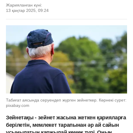
Жарияланған күні:
13 қаңтар 2025, 09:24
Табиғат аясында серуендеп жүрген зейнеткер. Көрнекі сурет:
pixabay.com
Зейнетақы - зейнет жасына жеткен қарияларға
берілетін, мемлекет тарапынан әр ай сайын
ұсынылатын қаржылай көмек түрі. Оның