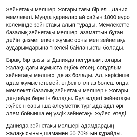
Зейнетақы мөлшері жоғары тағы бір ел - Дания
мемлекеті. Мұнда қариялар ай сайын 1800 еуро
көлемінде зейнетақы алып тұрады. Мемлекетте
базалық зейнетақы мөлшері азаматтың бұған
дейін қызмет еткен жұмыс орны мен зейнетақы
аударымдарына тікелей байланысты болады.
Бірақ, бір қызығы Данияда неғұрлым жоғары
жалақыдағы жұмыста еңбек етсең, соғұрлым
зейнетақы мөлшері де аз болады. Ал, керісінше
адам жұмыс істемей, еңбек өтілі аз болса, онда
мемлекет базалық зейнетақы мөлшерін жоғары
деңгейде беретін болады. Бұл елдегі зейнетақы
жүйесін барынша әлеуметтік тұрғыда әділ әрі
әлем бойынша ең үздік зейнетақы жүйесі етеді.
Данияда зейнетақы мөлшері адамдардың
жалақысының шамамен
60-70%-ын құрайды.