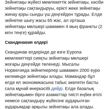
Зейнетақы жүйесі мемлекеттік зейнетақы, кәсіби
зейнетақы сақтандыруы, ерікті жеке зейнетақы
жинау қоры сынды үш деңгейден тұрады. Елде
зейнетке шығу жасы 65 жас, ал орташа
зейнетақы мөлшері шамамен 4 мың франкты (2
млн теңге) құрайды.
Скандинавия елдері
Скандинав елдерінде де өзге Еуропа
мемлекеттері сияқты зейнетақы мөлшері
жоғары деңгейде төленеді. Мысалы
Норвегияда зейнеткерлер шамамен 2000 еуро
көлемінде зейнетақы алады. Мамандар бұл
елде ел экономикасына табыс әкелетін басты
сала мұнай өнеркәсібі
дейді.
Елде базалық
зейнетақымен бірге азаматтар тиісті еңбек өтілі
немесе сақтандыру жүйесіне аударылған
аударымдар арқылы зейнетақы ала алады.