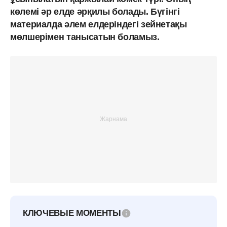
көлемі әр елде әрқилы болады. Бүгінгі
материалда әлем елдеріндегі зейнетақы
мөлшерімен танысатын боламыз.
КЛЮЧЕВЫЕ МОМЕНТЫ