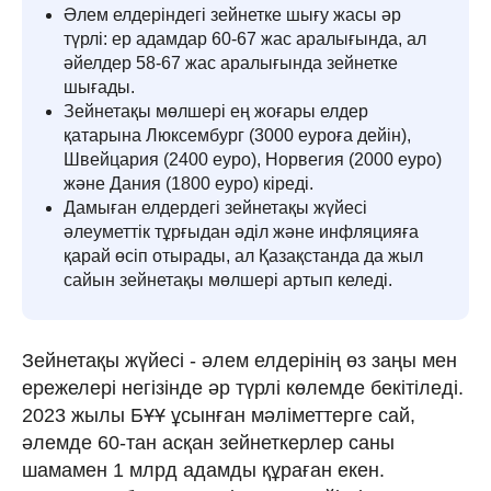
Әлем елдеріндегі зейнетке шығу жасы әр
түрлі: ер адамдар 60-67 жас аралығында, ал
әйелдер 58-67 жас аралығында зейнетке
шығады.
Зейнетақы мөлшері ең жоғары елдер
қатарына Люксембург (3000 еуроға дейін),
Швейцария (2400 еуро), Норвегия (2000 еуро)
және Дания (1800 еуро) кіреді.
Дамыған елдердегі зейнетақы жүйесі
әлеуметтік тұрғыдан әділ және инфляцияға
қарай өсіп отырады, ал Қазақстанда да жыл
сайын зейнетақы мөлшері артып келеді.
Зейнетақы жүйесі - әлем елдерінің өз заңы мен
ережелері негізінде әр түрлі көлемде бекітіледі.
2023 жылы БҰҰ ұсынған мәліметтерге сай,
әлемде 60-тан асқан зейнеткерлер саны
шамамен 1 млрд адамды құраған екен.