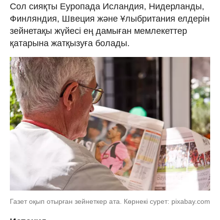
Сол сияқты Еуропада Исландия, Нидерланды,
Финляндия, Швеция және Ұлыбритания елдерін
зейнетақы жүйесі ең дамыған мемлекеттер
қатарына жатқызуға болады.
Газет оқып отырған зейнеткер ата. Көрнекі сурет: pixabay.com