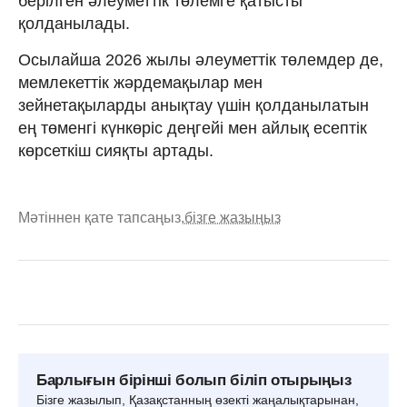
берілген әлеуметтік төлемге қатысты
қолданылады.
Осылайша 2026 жылы әлеуметтік төлемдер де,
мемлекеттік жәрдемақылар мен
зейнетақыларды анықтау үшін қолданылатын
ең төменгі күнкөріс деңгейі мен айлық есептік
көрсеткіш сияқты артады.
Мәтіннен қате тапсаңыз,
бізге жазыңыз
Барлығын бірінші болып біліп отырыңыз
Бізге жазылып, Қазақстанның өзекті жаңалықтарынан,