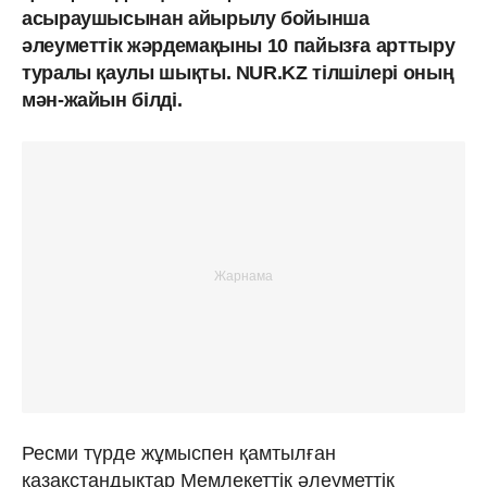
асыраушысынан айырылу бойынша
әлеуметтік жәрдемақыны 10 пайызға арттыру
туралы қаулы шықты. NUR.KZ тілшілері оның
мән-жайын білді.
Ресми түрде жұмыспен қамтылған
қазақстандықтар Мемлекеттік әлеуметтік