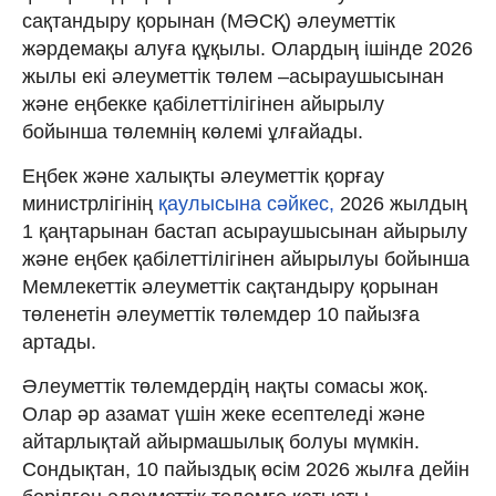
сақтандыру қорынан (МӘСҚ) әлеуметтік
жәрдемақы алуға құқылы. Олардың ішінде 2026
жылы екі әлеуметтік төлем –асыраушысынан
және еңбекке қабілеттілігінен айырылу
бойынша төлемнің көлемі ұлғайады.
Еңбек және халықты әлеуметтік қорғау
министрлігінің
қаулысына сәйкес,
2026 жылдың
1 қаңтарынан бастап асыраушысынан айырылу
және еңбек қабілеттілігінен айырылуы бойынша
Мемлекеттік әлеуметтік сақтандыру қорынан
төленетін әлеуметтік төлемдер 10 пайызға
артады.
Әлеуметтік төлемдердің нақты сомасы жоқ.
Олар әр азамат үшін жеке есептеледі және
айтарлықтай айырмашылық болуы мүмкін.
Сондықтан, 10 пайыздық өсім 2026 жылға дейін