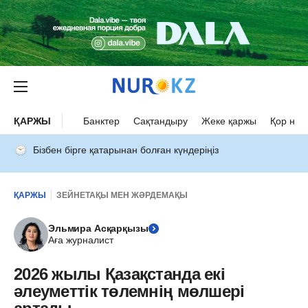
ҚАРЖЫ
Банктер
Сақтандыру
Жеке қаржы
Қор нар
Бізбен бірге қатарынан болған күндеріңіз
ҚАРЖЫ
ЗЕЙНЕТАҚЫ МЕН ЖӘРДЕМАҚЫ
Эльмира Асқарқызы
Аға журналист
2026 жылы Қазақстанда екі
әлеуметтік төлемнің мөлшері