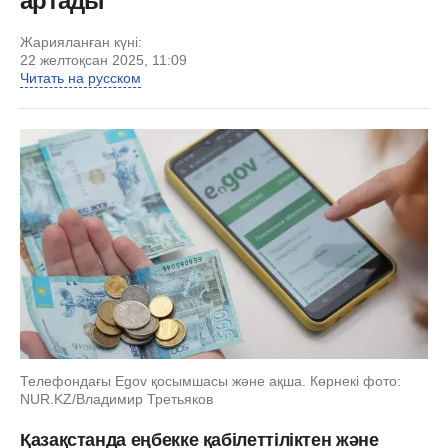
артады
Жарияланған күні:
22 желтоқсан 2025, 11:09
Читать на русском
Телефондағы Egov қосымшасы және ақша. Көрнекі фото:
NUR.KZ/Владимир Третьяков
Қазақстанда еңбекке қабілеттіліктен және