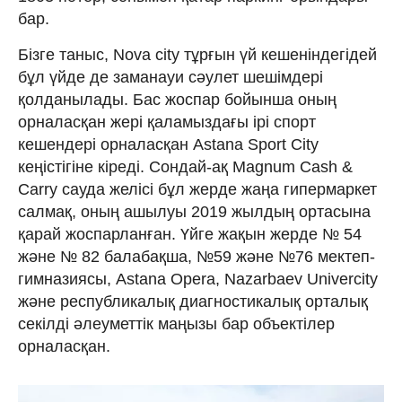
бар.
Бізге таныс, Nova city тұрғын үй кешеніндегідей
бұл үйде де заманауи сәулет шешімдері
қолданылады. Бас жоспар бойынша оның
орналасқан жері қаламыздағы ірі спорт
кешендері орналасқан Astana Sport City
кеңістігіне кіреді. Сондай-ақ Magnum Cash &
Carry сауда желісі бұл жерде жаңа гипермаркет
салмақ, оның ашылуы 2019 жылдың ортасына
қарай жоспарланған. Үйге жақын жерде № 54
және № 82 балабақша, №59 және №76 мектеп-
гимназиясы, Astana Opera, Nazarbaev Univercity
және республикалық диагностикалық орталық
секілді әлеуметтік маңызы бар объектілер
орналасқан.