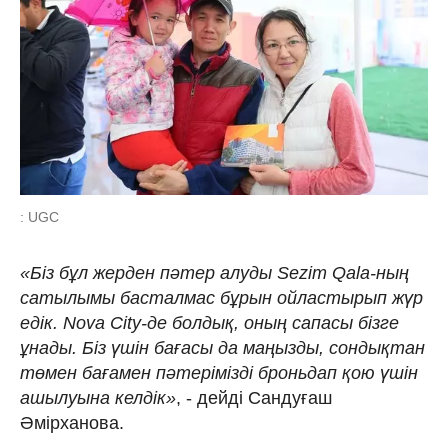
: UGC
«Біз бұл жерден пәтер алуды Sezim Qala-ның
сатылымы басталмас бұрын ойластырып жүр
едік. Nova City-де болдық, оның сапасы бізге
ұнады. Біз үшін бағасы да маңызды, сондықтан
төмен бағамен пәтерімізді броньдап қою үшін
ашылуына келдік»
, - дейді Сандуғаш
Әмірханова.