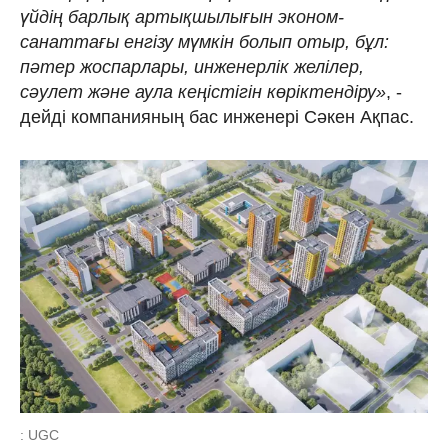
үйдің барлық артықшылығын эконом-
санаттағы енгізу мүмкін болып отыр, бұл:
пәтер жоспарлары, инженерлік желілер,
сәулет және аула кеңістігін көріктендіру»
, -
дейді компанияның бас инженері Сәкен Ақпас.
: UGC