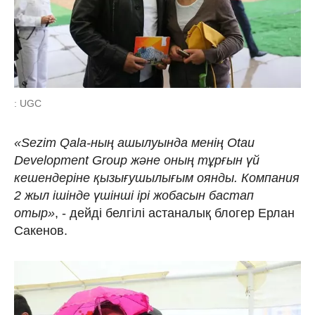
: UGC
«Sezim Qala-ның ашылуында менің Otau
Development Group және оның тұрғын үй
кешендеріне қызығушылығым оянды. Компания
2 жыл ішінде үшінші ірі жобасын бастап
отыр»
, - дейді белгілі астаналық блогер Ерлан
Сакенов.