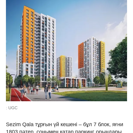
: UGC
Sezim Qala тұрғын үй кешені – бұл 7 блок, яғни
1803 пәтер, сонымен қатар паркинг орындары