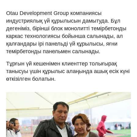
Otau Development Group компаниясы
индустриялық үй құрылысын дамытуда. Бұл
дегеніміз, бірінші блок монолитті темірбетонды
каркас технологиясы бойынша салынады, ал
қалғандары ірі панельді үй құрылысы, яғни
темірбетонды панельмен салынады.
Тұрғын үй кешенімен клиенттер толығырақ
танысуы үшін құрылыс алаңында ашық есік күні
өткізілген болатын.