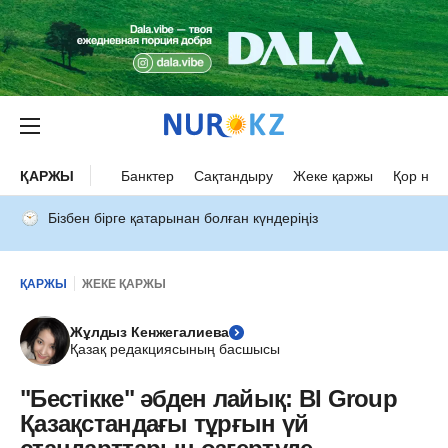
ҚАРЖЫ
Банктер
Сақтандыру
Жеке қаржы
Қор нар
Бізбен бірге қатарынан болған күндеріңіз
ҚАРЖЫ
ЖЕКЕ ҚАРЖЫ
Жұлдыз Кенжегалиева
Қазақ редакциясының басшысы
"Бестікке" әбден лайық: BI Group
Қазақстандағы тұрғын үй