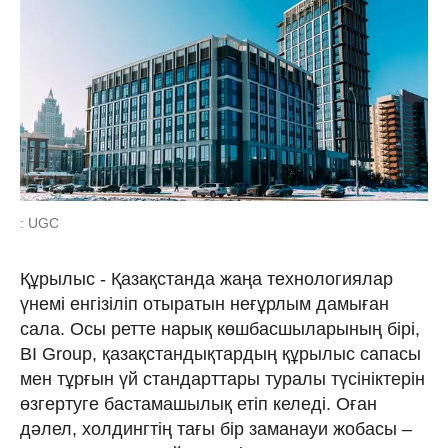
: UGC
Құрылыс - Қазақстанда жаңа технологиялар
үнемі енгізіліп отыратын неғұрлым дамыған
сала. Осы ретте нарық көшбасшыларының бірі,
BI Group, қазақстандықтардың құрылыс сапасы
мен тұрғын үй стандарттары туралы түсініктерін
өзгертуге бастамашылық етіп келеді. Оған
дәлел, холдингтің тағы бір заманауи жобасы –