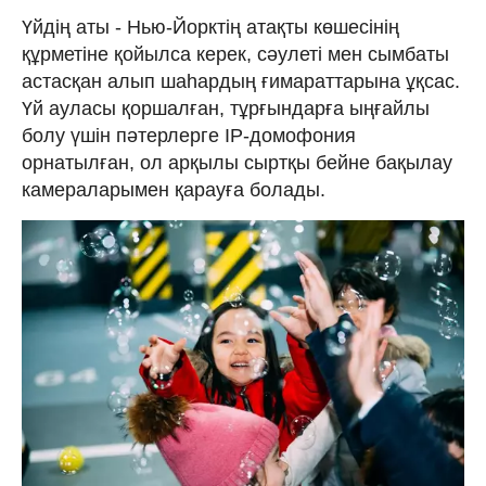
Үйдің аты - Нью-Йорктің атақты көшесінің
құрметіне қойылса керек, сәулеті мен сымбаты
астасқан алып шаһардың ғимараттарына ұқсас.
Үй ауласы қоршалған, тұрғындарға ыңғайлы
болу үшін пәтерлерге IP-домофония
орнатылған, ол арқылы сыртқы бейне бақылау
камераларымен қарауға болады.