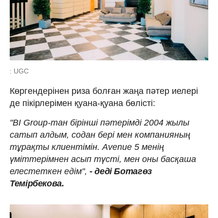
: UGC
Көргендерінен риза болған жаңа пәтер иелері
де пікірлерімен қуана-қуана бөлісті:
"BI Group-тан бірінші пәтерімді 2004 жылы
сатып алдым, содан бері мен компанияның
тұрақты клиентімін. Avenue 5 менің
үміттерімнен асып түсті, мен оны басқаша
елестеткен едім",
- деді Ботагөз
Темірбекова.