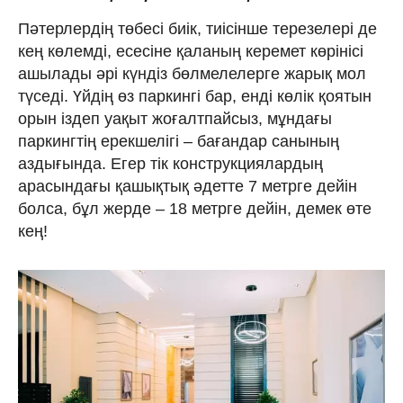
Пәтерлердің төбесі биік, тиісінше терезелері де
кең көлемді, есесіне қаланың керемет көрінісі
ашылады әрі күндіз бөлмелелерге жарық мол
түседі. Үйдің өз паркингі бар, енді көлік қоятын
орын іздеп уақыт жоғалтпайсыз, мұндағы
паркингтің ерекшелігі – бағандар санының
аздығында. Егер тік конструкциялардың
арасындағы қашықтық әдетте 7 метрге дейін
болса, бұл жерде – 18 метрге дейін, демек өте
кең!