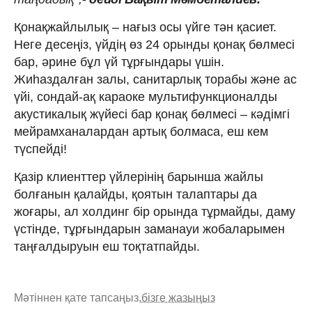
Қонақжайлылық – нағыз осы үйге тән қасиет.
Неге десеңіз, үйдің өз 24 орынды қонақ бөлмесі
бар, әрине бұл үй тұрғындары үшін.
Жиһаздалған залы, санитарлық торабы және ас
үйі, сондай-ақ караоке мультифункционалды
акустикалық жүйесі бар қонақ бөлмесі – кәдімгі
мейрамханалардан артық болмаса, еш кем
түспейді!
Қазір клиенттер үйлерінің барынша жайлы
болғанын қалайды, қоятын талаптары да
жоғары, ал холдинг бір орында тұрмайды, даму
үстінде, тұрғындарын заманауи жобаларымен
таңғалдыруын еш тоқтатпайды.
Мәтіннен қате тапсаңыз,
бізге жазыңыз