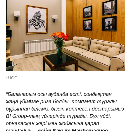
: UGC
"Балаларым осы ауданда өсті, сондықтан
жаңа үйімізге риза болды. Компания туралы
бұрыннан білеміз, біздің көптеген достарымыз
BI Group-тың үйлерінде тұрады. Бұл үйді,
орналасқан жері мен жобасына қарап
таңдадық",
- дейді Бақыт Мәмбеталиев.