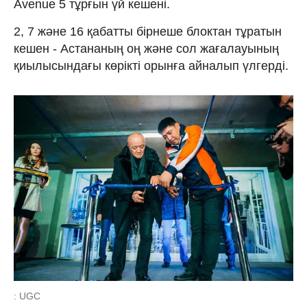
Avenue 5 тұрғын үй кешені.
2, 7 және 16 қабатты бірнеше блоктан тұратын
кешен - Астананың оң және сол жағалауының
қиылысындағы көрікті орынға айналып үлгерді.
: UGC