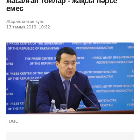
жасалған тойлар - жақсы нәрсе
емес
Жарияланған күні:
13 тамыз 2019, 10:32
: UGC