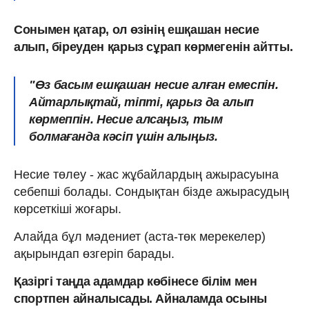
Сонымен қатар, ол өзінің ешқашан несие
алып, біреуден қарыз сұрап көрмегенін айтты.
"Өз басым ешқашан несие алған емеспін.
Айтарлықтай, тіпті, қарыз да алып
көрмеппін. Несие алсаңыз, тым
болмағанда кәсіп үшін алыңыз.
Несие төлеу - жас жұбайлардың ажырасуына
себепші болады. Сондықтан бізде ажырасудың
көрсеткіші жоғары.
Алайда бұл мәдениет (аста-төк мерекелер)
ақырындап өзгеріп барады.
Қазіргі таңда адамдар көбінесе білім мен
спортпен айналысады. Айналамда осыны