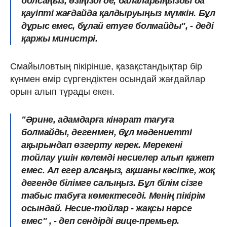
болсаңыз, өзіңізді де, балаларыңызды да
қауіпті жағдайда қалдыруыңыз мүмкін. Бұл
дұрыс емес, бұлай етуге болмайды
", - деді
қаржы министрі.
Смайыловтың пікірінше, қазақстандықтар бір
күнмен өмір сүргендіктен осындай жағдайлар
орын алып тұрады екен.
"Әрине, адамдарға кінәрат тағуға
болмайды, дегенмен, бұл мәдениетті
ақырындап өзгерту керек.
Мерекені
тойлау үшін көлемді несиелер алып қажет
емес. Ал егер алсаңыз, ақшаны кәсіпке, жоқ
дегенде білімге салыңыз
. Бұл білім сізге
табыс табуға көмектеседі. Менің пікірім
осындай. Несие-тойлар - жақсы нәрсе
емес" , - деп сендірді вице-премьер.