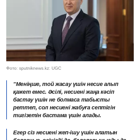
Фото: sputniknews.kz: UGC
"Меніңше, той жасау үшін несие алып
қажет емес. Әсілі, несиені жаңа кәсіп
бастау үшін не болмаса табысты
реттеп, сол несиені жабуға септігін
тигізетін бастама үшін алады.
Егер сіз несиені жеп-ішу үшін алатын