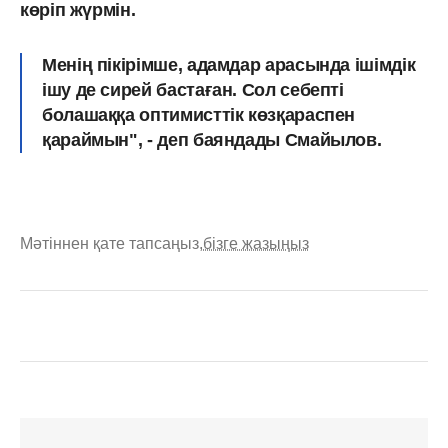
көріп жүрмін.
Менің пікірімше, адамдар арасында ішімдік
ішу де сирей бастаған. Сол себепті
болашаққа оптимисттік көзқараспен
қараймын", - деп баяндады Смайылов.
Мәтіннен қате тапсаңыз,
бізге жазыңыз