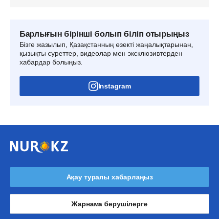
Барлығын бірінші болып біліп отырыңыз
Бізге жазылып, Қазақстанның өзекті жаңалықтарынан,
қызықты суреттер, видеолар мен эксклюзивтерден
хабардар болыңыз.
Instagram
Ақау туралы хабарлаңыз
Жарнама берушілерге