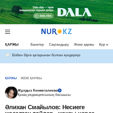
ҚАРЖЫ
Банктер
Сақтандыру
Жеке қаржы
Қор нар
Бізбен бірге қатарынан болған күндеріңіз
ҚАРЖЫ
ЖЕКЕ ҚАРЖЫ
Жұлдыз Кенжегалиева
Қазақ редакциясының басшысы
Әлихан Смайылов: Несиеге