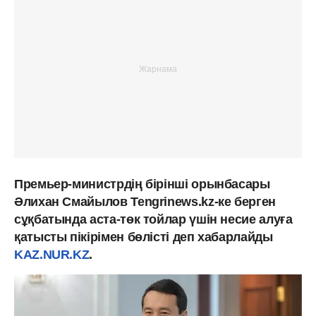
Премьер-министрдің бірінші орынбасары
Әлихан Смайылов Tengrinews.kz-ке берген
сұқбатында аста-төк тойлар үшін несие алуға
қатысты пікірімен бөлісті деп хабарлайды
KAZ.NUR.KZ
.