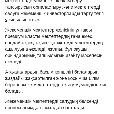
мектептерде мемлекеттік білім беру
тапсырысын орналастыру және мектептерді
салуға жекеменшік инвесторларды тарту тетігі
ұсынылып отыр.
Жекеменшік мектептер желісінің ұлғаюы
премиум-класты мектептердің ғана емес,
сондай-ақ оқу ақысы қолжетімді мектептердің
ашылуына әкеледі, жалпы, бұл оқушы
орындарының тапшылығын азайту мәселесін
шешеді.
Ата-аналардың басым көпшілігі балаларын
жағдайы жақсартылған және қосымша білім
беретін жеке мектептерде оқыту мүмкіндігіне ие
болады.
Жекеменшік мектептерді салудың белсенді
процесі ағымдағы жылдан басталды.