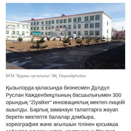
БҒМ "Қаржы орталығы" АҚ: Depositphotos
Қызылорда қаласында бизнесмен Дүлдүл
Руслан Кажденбекұлының басшылығымен 300
орындық "Ziyatker" инновациялық мектеп-лицейі
ашылды. Барлық заманауи талаптарға жауап
беретін мектепте балалар домбыра,
хореография және ағылшын тілінен қосымша