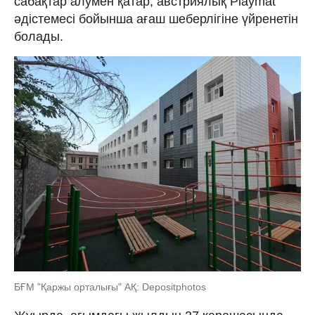
сабақтар алумен қатар, австриялық Playmat
әдістемесі бойынша ағаш шеберлігіне үйренетін
болады.
БҒМ "Қаржы орталығы" АҚ: Depositphotos