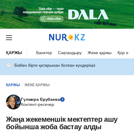
ҚАРЖЫ
Банктер
Сақтандыру
Жеке қаржы
Қор нар
Бізбен бірге қатарынан болған күндеріңіз
ҚАРЖЫ
ЖЕКЕ ҚАРЖЫ
Гүлмира Ерубаева
Контент-ресечер
Жаңа жекеменшік мектептер ашу
бойынша жоба бастау алды