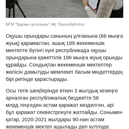
БҒМ "Қаржы орталығы" АҚ: Depositphotos
Оқушы орындары санының ұлғаюына (66 мыңға
жуық) қарамастан, ашық 189 жекеменшік
мектепте бүгінгі күні республикада оқушы
орындарына қажеттілік 196 мыңға жуық орынды
құрайды. Сондықтан жекеменшік мектептер
желісін дамытуды мемлекет басым міндеттердің
бірі ретінде қарастырады.
Осы тетік шеңберінде өткен 3 жылдық кезеңге
арналған республикалық бюджетте 56
млрд.теңгеден астам қаражат көзделген, әрі
бұл қаражат секвестрлеуге жатпайды. Сонымен
қатар, 2020-2021 жылдары 90-нан астам
жекеменшік мектеп ашылады деп күтілуде.