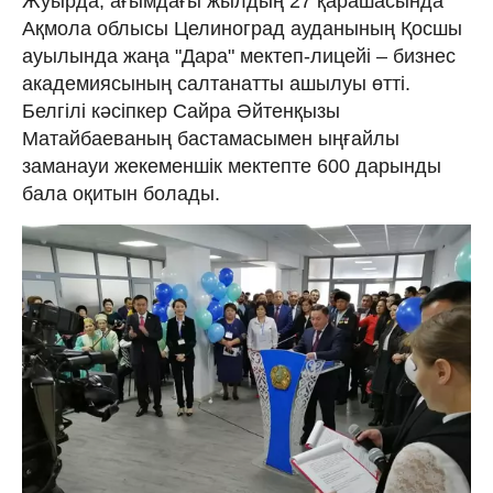
Жуырда, ағымдағы жылдың 27 қарашасында
Ақмола облысы Целиноград ауданының Қосшы
ауылында жаңа "Дара" мектеп-лицейі – бизнес
академиясының салтанатты ашылуы өтті.
Белгілі кәсіпкер Сайра Әйтенқызы
Матайбаеваның бастамасымен ыңғайлы
заманауи жекеменшік мектепте 600 дарынды
бала оқитын болады.