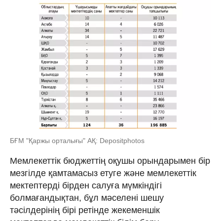
БҒМ "Қаржы орталығы" АҚ: Depositphotos
Мемлекеттік бюджеттің оқушы орындарымен бір
мезгілде қамтамасыз етуге және мемлекеттік
мектептерді бірден салуға мүмкіндігі
болмағандықтан, бұл мәселені шешу
тәсілдерінің бірі ретінде жекеменшік