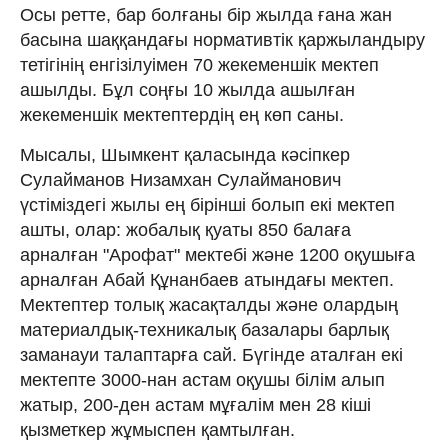
Осы ретте, бар болғаны бір жылда ғана жан
басына шаққандағы нормативтік қаржыландыру
тетігінің енгізілуімен 70 жекеменшік мектеп
ашылды. Бұл соңғы 10 жылда ашылған
жекеменшік мектептердің ең көп саны.
Мысалы, Шымкент қаласында кәсіпкер
Сулайманов Низамхан Сулайманович
үстіміздегі жылы ең бірінші болып екі мектеп
ашты, олар: жобалық қуаты 850 балаға
арналған "Арофат" мектебі және 1200 оқушыға
арналған Абай Құнанбаев атындағы мектеп.
Мектептер толық жасақталды және олардың
материалдық-техникалық базалары барлық
заманауи талаптарға сай. Бүгінде аталған екі
мектепте 3000-нан астам оқушы білім алып
жатыр, 200-ден астам мұғалім мен 28 кіші
қызметкер жұмыспен қамтылған.