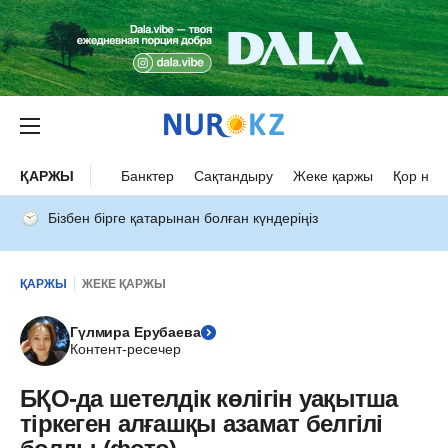
ҚАРЖЫ
Банктер
Сақтандыру
Жеке қаржы
Қор нар
Бізбен бірге қатарынан болған күндеріңіз
ҚАРЖЫ
ЖЕКЕ ҚАРЖЫ
Гүлмира Ерубаева
Контент-ресечер
БҚО-да шетелдік көлігін уақытша
тіркеген алғашқы азамат белгілі