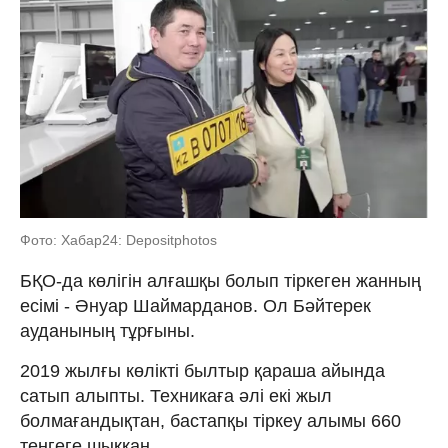
Фото: Хабар24: Depositphotos
БҚО-да көлігін алғашқы болып тіркеген жанның
есімі - Әнуар Шаймарданов. Ол Бәйтерек
ауданының тұрғыны.
2019 жылғы көлікті былтыр қараша айында
сатып алыпты. Техникаға әлі екі жыл
болмағандықтан, бастапқы тіркеу алымы 660
теңгеге шыққан.