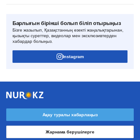
Барлығын бірінші болып біліп отырыңыз
Бізге жазылып, Қазақстанның өзекті жаңалықтарынан,
қызықты суреттер, видеолар мен эксклюзивтерден
хабардар болыңыз.
Instagram
Ақау туралы хабарлаңыз
Жарнама берушілерге