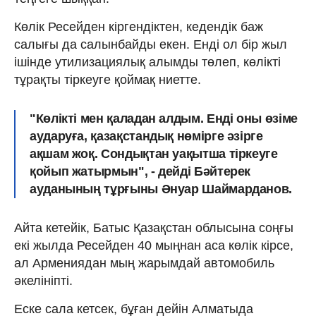
Көлік Ресейден кіргендіктен, кедендік баж
салығы да салынбайды екен. Енді ол бір жыл
ішінде утилизациялық алымды төлеп, көлікті
тұрақты тіркеуге қоймақ ниетте.
"Көлікті мен қаладан алдым. Енді оны өзіме
аударуға, қазақстандық нөмірге әзірге
ақшам жоқ. Сондықтан уақытша тіркеуге
қойып жатырмын", - дейді Бәйтерек
ауданының тұрғыны Әнуар Шаймарданов.
Айта кетейік, Батыс Қазақстан облысына соңғы
екі жылда Ресейден 40 мыңнан аса көлік кірсе,
ал Армениядан мың жарымдай автомобиль
әкелініпті.
Еске сала кетсек, бұған дейін Алматыда