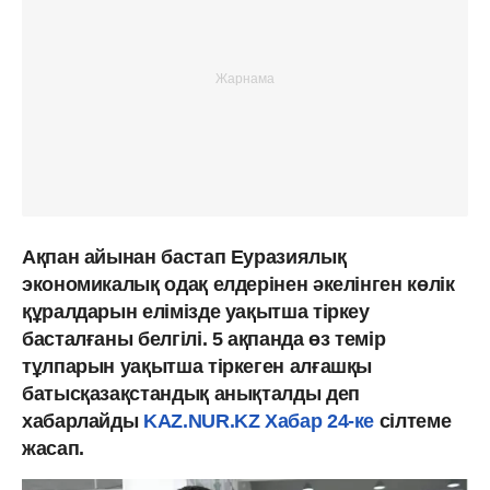
Ақпан айынан бастап Еуразиялық
экономикалық одақ елдерінен әкелінген көлік
құралдарын елімізде уақытша тіркеу
басталғаны белгілі. 5 ақпанда өз темір
тұлпарын уақытша тіркеген алғашқы
батысқазақстандық анықталды деп
хабарлайды
KAZ.NUR.KZ
Хабар 24-ке
сілтеме
жасап.