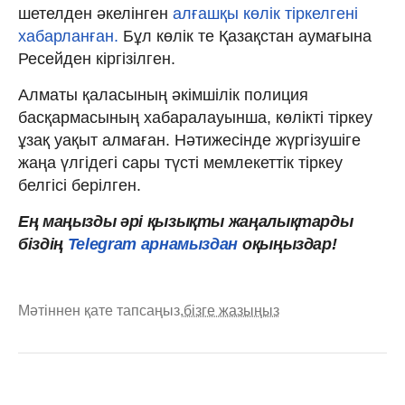
шетелден әкелінген
алғашқы көлік тіркелгені
хабарланған.
Бұл көлік те Қазақстан аумағына
Ресейден кіргізілген.
Алматы қаласының әкімшілік полиция
басқармасының хабаралауынша, көлікті тіркеу
ұзақ уақыт алмаған. Нәтижесінде жүргізушіге
жаңа үлгідегі сары түсті мемлекеттік тіркеу
белгісі берілген.
Ең маңызды әрі қызықты жаңалықтарды
біздің
Telegram арнамыздан
оқыңыздар!
Мәтіннен қате тапсаңыз,
бізге жазыңыз