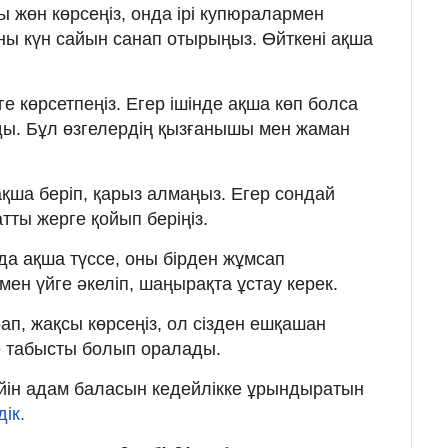
 жөн көрсеңіз, онда ірі купюралармен
ны күн сайын санап отырыңыз. Өйткені ақша
 көрсетпеңіз. Егер ішінде ақша көп болса
ды. Бұл өзгелердің қызғанышы мен жаман
ақша беріп, қарыз алмаңыз. Егер сондай
тты жерге қойып беріңіз.
а ақша түссе, оны бірден жұмсап
ен үйге әкеліп, шаңырақта ұстау керек.
ап, жақсы көрсеңіз, ол сізден ешқашан
есе табысты болып оралады.
дейін адам баласын кедейлікке ұрындыратын
дік.