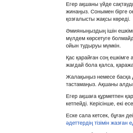
Егер ақшаны үйде сақтауды
жинаңыз. Сонымен бірге о
қозғалысты жақсы көреді.
Әмияныңыздың ішін ешкімге
мүлдем көрсетуге болмай
ойын тудыруы мүмкін.
Қас қарайған соң ешкімге 
жағдай бола қалса, қаража
Жалақыңыз немесе басқа д
тастамаңыз. Ақшаны алдым
Егер ақшаға құрметпен қар
кетпейді. Керісінше, екі 
Еске сала кетсек, бұған 
әдеттердің тізімін жазған е