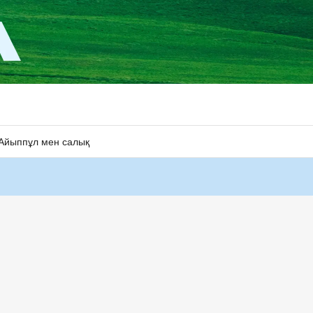
Айыппұл мен салық