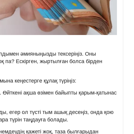
алдымен әмияныңызды тексеріңіз. Оны
қ па? Ескірген, жыртылған болса бірден
ына кеңестерге құлақ түріңіз:
з. Өйткені ақша өзімен байыпты қарым-қатынас
ы, егер ол түсті тым ашық десеңіз, онда қою
ара түрін таңдауға болады.
немдеудің қажеті жоқ, таза былғарыдан