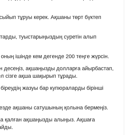
ыйып тұруы керек. Ақшаны төрт бүктеп
тарды, туыстарыңыздың суретін алып
оның ішінде кем дегенде 200 теңге жүрсін.
н десеңіз, ақшаңызды долларға айырбастап,
л сізге ақша шақырып тұрады.
 біреудің жазуы бар купюраларды бірінші
кезде ақшаны сатушының қолына бермеңіз.
да қалған ақшаңызды алыңыз. Ақшаға
айды.