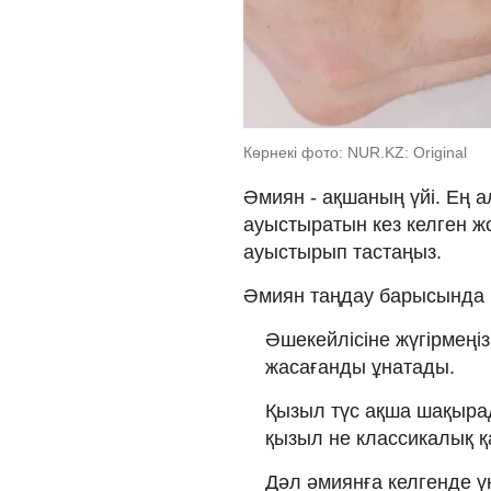
Көрнекі фото: NUR.KZ: Original
Әмиян - ақшаның үйі. Ең 
ауыстыратын кез келген жо
ауыстырып тастаңыз.
Әмиян таңдау барысында м
Әшекейлісіне жүгірмеңі
жасағанды ұнатады.
Қызыл түс ақша шақырад
қызыл не классикалық қ
Дәл әмиянға келгенде ү