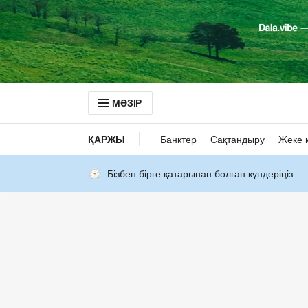
МӘЗІР
ҚАРЖЫ
Банктер
Сақтандыру
Жеке 
Бізбен бірге қатарынан болған күндеріңіз