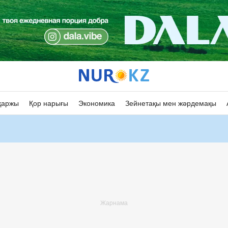
қаржы
Қор нарығы
Экономика
Зейнетақы мен жәрдемақы