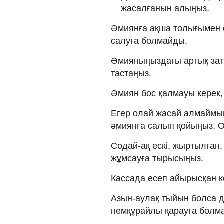
жасалғанын алыңыз.
Әмиянға ақша толығымен с
салуға болмайды.
Әмияныңыздағы артық зат
тастаңыз.
Әмиян бос қалмауы керек, 
Егер олай жасай алмаймы
әмиянға салып қойыңыз. О
Содай-ақ ескі, жыртылған,
жұмсауға тырысыңыз.
Кассада есеп айырысқан 
Азын-аулақ тыйын болса 
немқұрайлы қарауға болм