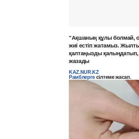
"Ақшаның құлы болмай, о
жиі естіп жатамыз. Жылт
қалтаңызды қалыңдатып,
жазады
KAZ.NUR.KZ
Рамблерге
сілтеме жасап.