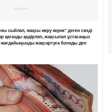
ны сыйлап, жақсы көру керек" деген сөзді
ыр қағазды қадірлеп, жақсылап ұстасаңыз
 жағдайыңызды жақсартуға болады деп