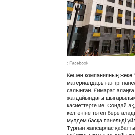
: Facebook
Кешен компанияның жеке 
материалдарынан ірі пан
салынған. Ғимарат алаңға
жағдайындағы шығарылым
қасиеттерге ие. Сондай-а
келгеніне төтеп бере алады
мүлдем басқа панельді үй
Тұрғын жапсарлас қабатты: 