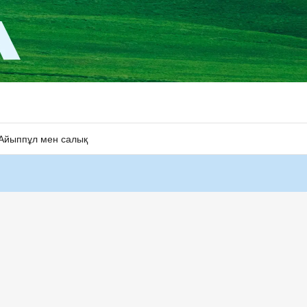
Айыппұл мен салық