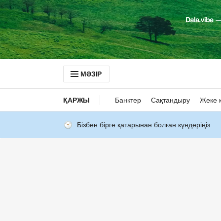
МӘЗІР
ҚАРЖЫ
Банктер
Сақтандыру
Жеке 
Бізбен бірге қатарынан болған күндеріңіз