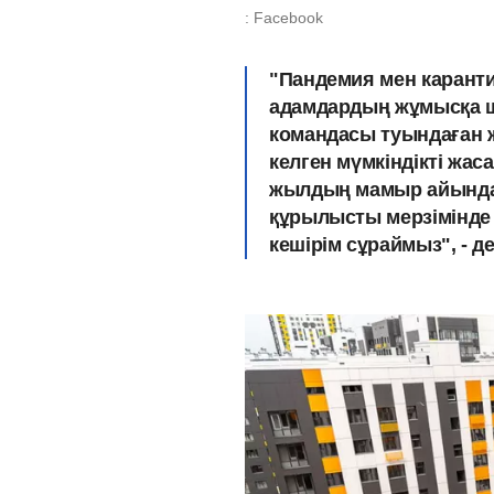
: Facebook
"Пандемия мен карант
адамдардың жұмысқа 
командасы туындаған 
келген мүмкіндікті жас
жылдың мамыр айында 
құрылысты мерзімінде 
кешірім сұраймыз", - д