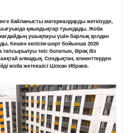
инге байланысты материалдарды жеткізуде,
шығуында қиындықтар туындады. Жоба
жағдайдың ушықпауы үшін барлық қолдан
ады. Кешен келісім-шарт бойынша 2020
тапсырылуы тиіс болатын, бірақ біз
аяқтай алмадық. Сондықтан, клиенттерден
ейді жоба жетекшісі Шохан Ибраев.