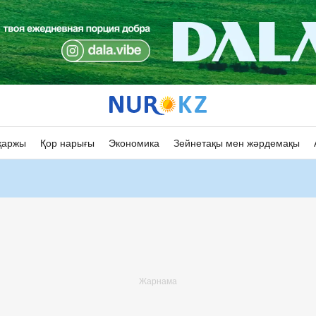
қаржы
Қор нарығы
Экономика
Зейнетақы мен жәрдемақы