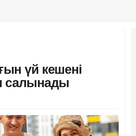
рғын үй кешені
п салынады