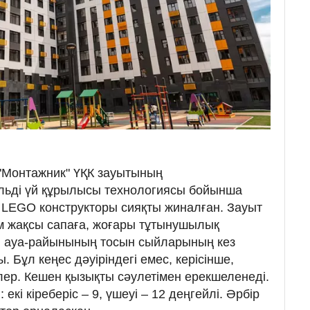
"Монтажник" ҮҚК зауытының
ельді үй құрылысы технологиясы бойынша
 LEGO конструкторы сияқты жиналған. Зауыт
 жақсы сапаға, жоғары тұтынушылық
қ, ауа-райынының тосын сыйларының кез
. Бұл кеңес дәуіріндегі емес, керісінше,
лер. Кешен қызықты сәулетімен ерекшеленеді.
екі кіреберіс – 9, үшеуі – 12 деңгейлі. Әрбір