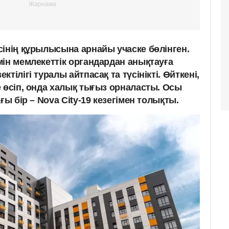
сінің құрылысына арнайы учаске бөлінген.
ін мемлекеттік органдардан анықтауға
тілігі туралы айтпасақ та түсінікті. Өйткені,
 өсіп, онда халық тығыз орналасты. Осы
ғы бір – Nova City-19 кезегімен толықты.