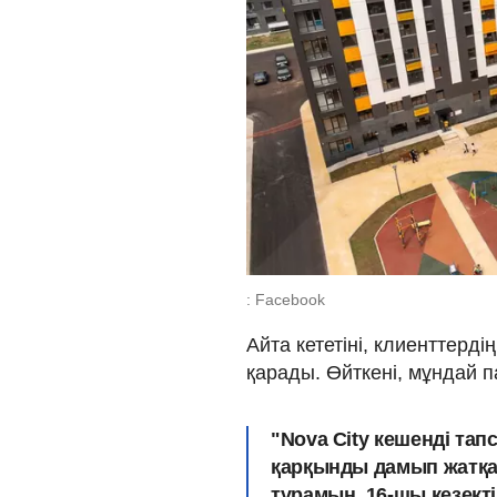
: Facebook
Айта кететіні, клиенттердің
қарады. Өйткені, мұндай п
"Nova City кешенді та
қарқынды дамып жатқан
тұрамын. 16-шы кезект