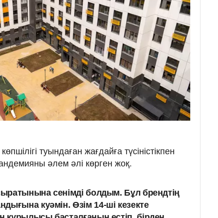
 көпшілігі туындаған жағдайға түсіністікпен
андемияны әлем әлі көрген жоқ.
псыратынына сенімді болдым. Бұл брендтің
дығына куәмін. Өзім 14-ші кезекте
ің құрылысы басталғанын естіп, бірден