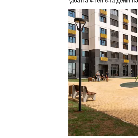
қабатта 4-тен 6-ға дейін п