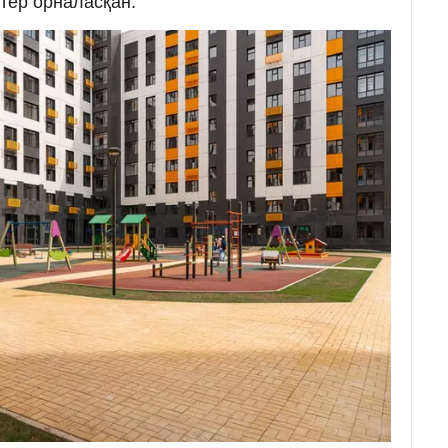
әтер орналасқан.