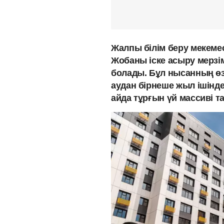
Жалпы білім беру мекеме
Жобаны іске асыру мерзім
болады. Бұл нысанның өзек
аудан бірнеше жыл ішінде
айда тұрғын үй массиві та