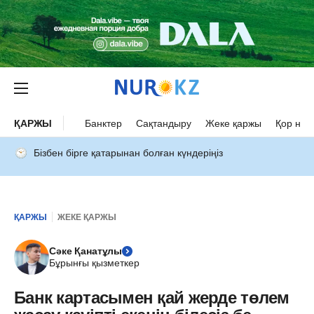
ҚАРЖЫ
Банктер
Сақтандыру
Жеке қаржы
Қор нар
Бізбен бірге қатарынан болған күндеріңіз
ҚАРЖЫ
ЖЕКЕ ҚАРЖЫ
Сәке Қанатұлы
Бұрынғы қызметкер
Банк картасымен қай жерде төлем