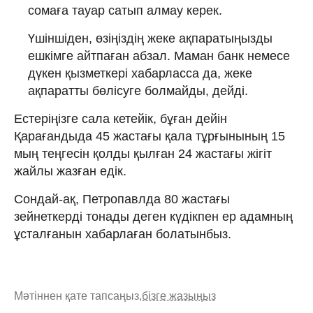
сомаға тауар сатып алмау керек.
Үшіншіден, өзіңіздің жеке ақпаратыңызды
ешкімге айтпаған абзал. Маман банк немесе
дүкен қызметкері хабарласса да, жеке
ақпаратты бөлісуге болмайды, дейді.
Естеріңізге сала кетейік, бұған дейін
Қарағандыда 45 жастағы қала тұрғынының 15
мың теңгесін қолды қылған 24 жастағы жігіт
жайлы жазған едік.
Сондай-ақ, Петропавлда 80 жастағы
зейнеткерді тонады деген күдікпен ер адамның
ұсталғанын хабарлаған болатынбыз.
Мәтіннен қате тапсаңыз,
бізге жазыңыз