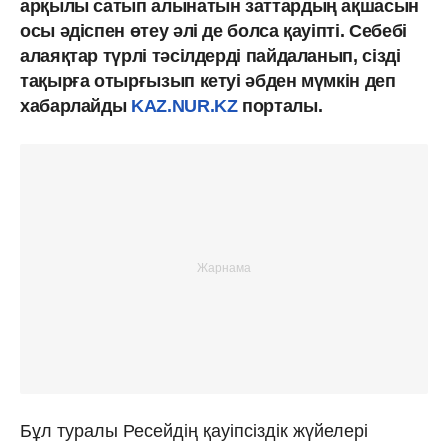
арқылы сатып алынатын заттардың ақшасын
осы әдіспен өтеу әлі де болса қауіпті. Себебі
алаяқтар түрлі тәсілдерді пайдаланып, сізді
тақырға отырғызып кетуі әбден мүмкін деп
хабарлайды
KAZ.NUR.KZ
порталы.
Бұл туралы Ресейдің қауіпсіздік жүйелері