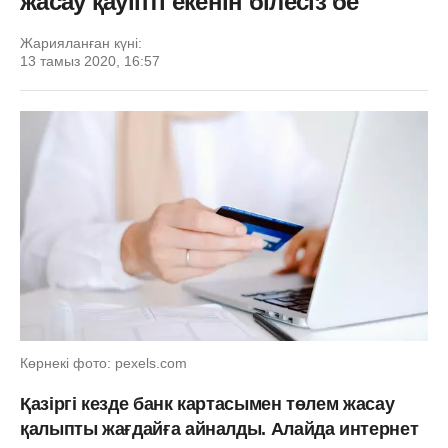
жасау қауіпті екенін білесіз бе
Жарияланған күні:
13 тамыз 2020, 16:57
Көрнекі фото: pexels.com
Қазіргі кезде банк картасымен төлем жасау
қалыпты жағдайға айналды. Алайда интернет