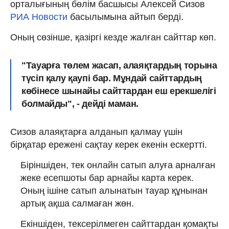
орталығының бөлім басшысы Алексей Сизов
РИА Новости
басылымына айтып берді.
Оның сөзінше, қазіргі кезде жалған сайттар көп.
"Тауарға төлем жасап, алаяқтардың торына
түсіп қалу қаупі бар. Мұндай сайттардың
көбінесе шынайы сайттардан еш ерекшелігі
болмайды", - дейді маман.
Сизов алаяқтарға алданып қалмау үшін
бірқатар ережені сақтау керек екенін ескертті.
Біріншіден, тек онлайн сатып алуға арналған
жеке есепшоты бар арнайы карта керек.
Оның ішіне сатып алынатын тауар құнынан
артық ақша салмаған жөн.
Екіншіден, тексерілмеген сайттардан қомақты