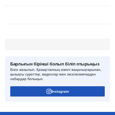
Барлығын бірінші болып біліп отырыңыз
Бізге жазылып, Қазақстанның өзекті жаңалықтарынан,
қызықты суреттер, видеолар мен эксклюзивтерден
хабардар болыңыз.
Instagram