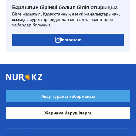
Барлығын бірінші болып біліп отырыңыз
Бізге жазылып, Қазақстанның өзекті жаңалықтарынан,
қызықты суреттер, видеолар мен эксклюзивтерден
хабардар болыңыз.
Instagram
Ақау туралы хабарлаңыз
Жарнама берушілерге