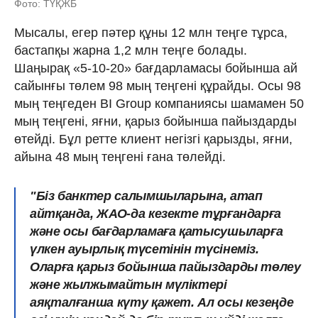
Фото: ТҮҚЖБ
Мысалы, егер пәтер құны 12 млн теңге тұрса,
бастапқы жарна 1,2 млн теңге болады.
Шаңырақ «5-10-20» бағдарламасы бойынша ай
сайынғы төлем 98 мың теңгені құрайды. Осы 98
мың теңгеден BI Group компаниясы шамамен 50
мың теңгені, яғни, қарыз бойынша пайыздарды
өтейді. Бұл ретте клиент негізгі қарызды, яғни,
айына 48 мың теңгені ғана төлейді.
"Біз банктер салымшыларына, атап
айтқанда, ЖАО-да кезекте тұрғандарға
және осы бағдарламаға қатысушыларға
үлкен ауырлық түсетінін түсінеміз.
Оларға қарыз бойынша пайыздарды төлеу
және жылжымайтын мүліктері
аяқталғанша күту қажет. Ал осы кезеңде