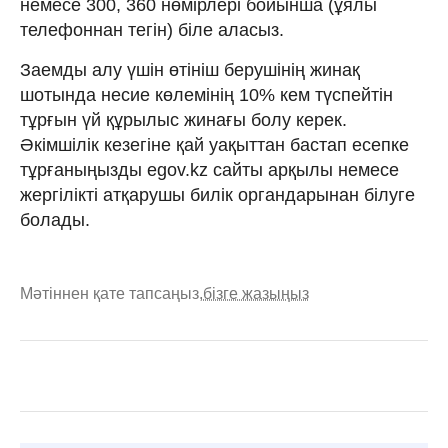
немесе 300, 360 нөмірлері бойынша (ұялы
телефоннан тегін) біле аласыз.
Заемды алу үшін өтініш берушінің жинақ
шотында несие көлемінің 10% кем түспейтін
тұрғын үй құрылыс жинағы болу керек.
Әкімшілік кезегіне қай уақыттан бастап есепке
тұрғаныңызды egov.kz сайты арқылы немесе
жергілікті атқарушы билік органдарынан білуге
болады.
Мәтіннен қате тапсаңыз,
бізге жазыңыз