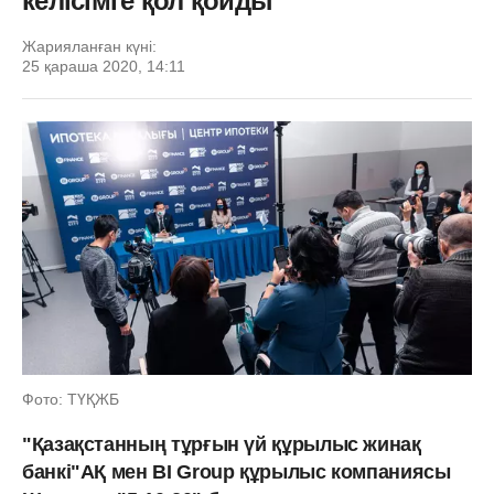
келісімге қол қойды
Жарияланған күні:
25 қараша 2020, 14:11
Фото: ТҮҚЖБ
"Қазақстанның тұрғын үй құрылыс жинақ
банкі"АҚ мен BI Group құрылыс компаниясы