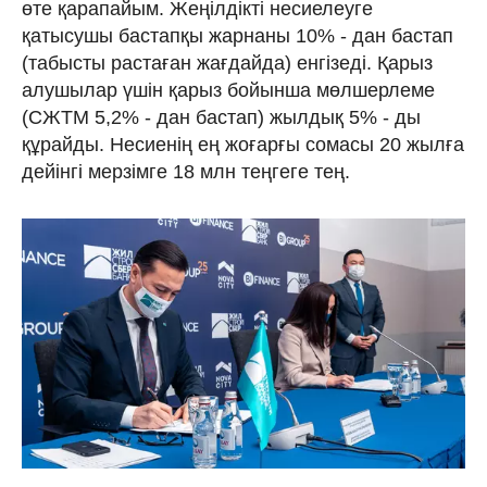
өте қарапайым. Жеңілдікті несиелеуге
қатысушы бастапқы жарнаны 10% - дан бастап
(табысты растаған жағдайда) енгізеді. Қарыз
алушылар үшін қарыз бойынша мөлшерлеме
(СЖТМ 5,2% - дан бастап) жылдық 5% - ды
құрайды. Несиенің ең жоғарғы сомасы 20 жылға
дейінгі мерзімге 18 млн теңгеге тең.