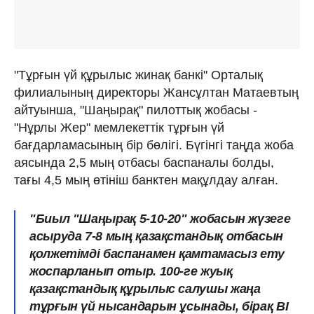
"Тұрғын үй құрылыс жинақ банкі" Орталық
филиалының директоры Жансұлтан Матаевтың
айтуынша, "Шаңырақ" пилоттық жобасы -
"Нұрлы Жер" мемлекеттік тұрғын үй
бағдарламасының бір бөлігі. Бүгінгі таңда жоба
аясында 2,5 мың отбасы баспаналы болды,
тағы 4,5 мың өтініш банктен мақұлдау алған.
"Биыл "Шаңырақ 5-10-20" жобасын жүзеге
асыруда 7-8 мың қазақстандық отбасын
қолжетімді баспанамен қамтамасыз ету
жоспарланып отыр. 100-ге жуық
қазақстандық құрылыс салушы жаңа
тұрғын үй нысандарын ұсынады, бірақ BI