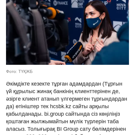
Фото: ТҮҚЖБ
Әкімдікте кезекте тұрған адамдардан (Тұрғын
үй құрылыс жинақ банкінің клиенттерінен де,
әзірге клиент атанып үлгермеген тұрғындардан
да) өтініштер тек hcsbk.kz сайты арқылы
қабылданады. bi.group сайтында сіз көңіліңіз
қоштаған жылжымайтын мүлік түрлерін таба
аласыз. Толығырақ BI Group сату бөлімдерінен