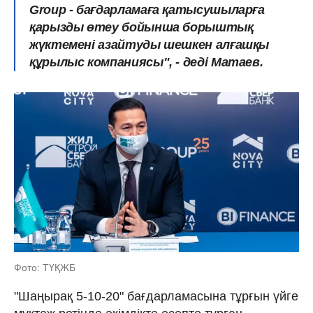
Group - бағдарламаға қатысушыларға
қарызды өтеу бойынша борыштық
жүктемені азайтуды шешкен алғашқы
құрылыс компаниясы", - деді Матаев.
Фото: ТҮҚЖБ
"Шаңырақ 5-10-20" бағдарламасына тұрғын үйге