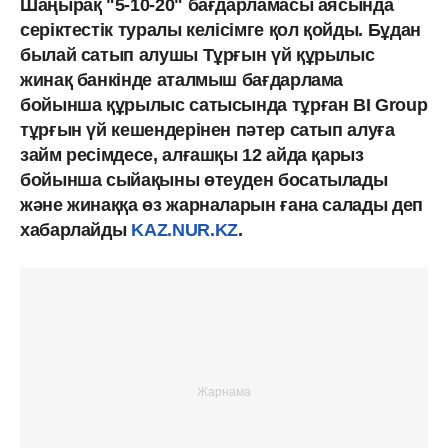
Шаңырақ "5-10-20" бағдарламасы аясында
серіктестік туралы келісімге қол қойды. Бұдан
былай
сатып алушы Тұрғын үй құрылыс
жинақ банкінде аталмыш бағдарлама
бойынша құрылыс сатысында тұрған BI Group
тұрғын үй кешендерінен пәтер сатып алуға
займ ресімдесе, алғашқы 12 айда қарыз
бойынша сыйақыны өтеуден босатылады
және жинаққа өз жарналарын ғана салады деп
хабарлайды
KAZ.NUR.KZ
.