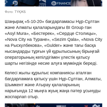
Фото: ТҮҚЖБ
Шаңырақ «5-10-20» бағдарламасы Нұр-Сұлтан
және Алматы қалаларындағы BI Group-тан
«Asyl Mura», «Бестерек», «Сердце Столицы»,
«Nova City на Туране», «Sezim Qala», «Nova City
на Рыскулбекова», «Gulder» және тағы басқа
нысандарды тұрғын үй құрылысының бірыңғай
операторының кепілдігімен үлестік қатысу
шарты негізінде несие алуға мүмкіндік береді.
Келесі жылы құрылыс компаниясы аталған
бағдарламаға қатысу үшін Нұр-Сұлтан, Алматы,
Шымкент және Атырау қалаларының
нарығында 12 мыңға жуық жаңа пәтер ұсынуды
жоспарлап отыр.