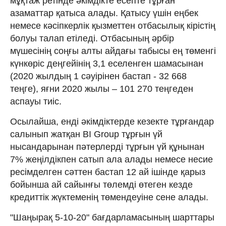
мұқтаж ретінде әкімдікте есепте тұрған
азаматтар қатыса алады. Қатысу үшін еңбек
немесе кәсіпкерлік қызметтен отбасылық кірістің
болуы талап етіледі. Отбасының әрбір
мүшесінің соңғы алты айдағы табысы ең төменгі
күнкөріс деңгейінің 3,1 еселенген шамасынан
(2020 жылдың 1 сәуірінен бастап - 32 668
теңге), яғни 2020 жылы – 101 270 теңгеден
аспауы тиіс.
Осылайша, енді әкімдіктерде кезекте тұрғандар
салынып жатқан BI Group тұрғын үй
нысандарынан пәтерлерді тұрғын үй құнынан
7% жеңілдікпен сатып ала алады немесе несие
ресімделген сәттен бастап 12 ай ішінде қарыз
бойынша ай сайынғы төлемді өтеген кезде
кредиттік жүктеменің төмендеуіне сене алады.
"Шаңырақ 5-10-20" бағдарламасының шарттары