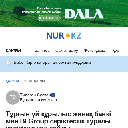
ҚАРЖЫ
Банктер
Сақтандыру
Жеке қаржы
Қор нар
Бізбен бірге қатарынан болған күндеріңіз
ҚАРЖЫ
ЖЕКЕ ҚАРЖЫ
Тилеген Султан
ТС
Бұрынғы қызметкер
Тұрғын үй құрылыс жинақ банкі
мен BI Group серіктестік туралы