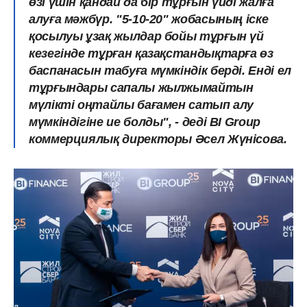
өзі үшін қандай да бір тұрғын үйді жалға
алуға мәжбүр. "5-10-20" жобасының іске
қосылуы ұзақ жылдар бойы тұрғын үй
кезегінде тұрған қазақстандықтарға өз
баспанасын табуға мүмкіндік берді. Енді ел
тұрғындары сапалы жылжымайтын
мүлікті оңтайлы бағамен сатып алу
мүмкіндігіне ие болды", - деді BI Group
коммерциялық директоры Әсел Жүнісова.