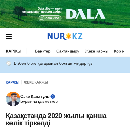
ҚАРЖЫ
Банктер
Сақтандыру
Жеке қаржы
Қор нар
Бізбен бірге қатарынан болған күндеріңіз
ҚАРЖЫ
ЖЕКЕ ҚАРЖЫ
Сәке Қанатұлы
Бұрынғы қызметкер
Қазақстанда 2020 жылы қанша
көлік тіркелді