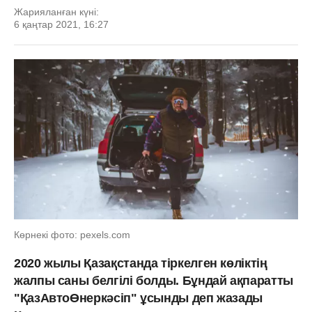
Жарияланған күні:
6 қаңтар 2021, 16:27
Көрнекі фото: pexels.com
2020 жылы Қазақстанда тіркелген көліктің
жалпы саны белгілі болды. Бұндай ақпаратты
"ҚазАвтоӨнеркәсіп" ұсынды деп жазады