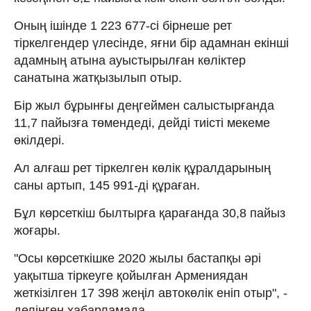
Оның ішінде 1 223 677-сі бірнеше рет
тіркелгендер үлесінде, яғни бір адамнан екінші
адамның атына ауыстырылған көліктер
санатына жатқызылып отыр.
Бір жыл бұрынғы деңгеймен салыстырғанда
11,7 пайызға төмендеді, дейді тиісті мекеме
өкілдері.
Ал алғаш рет тіркелген көлік құралдарының
саны артып, 145 991-ді құраған.
Бұл көрсеткіш былтырға қарағанда 30,8 пайыз
жоғары.
"Осы көрсеткішке 2020 жылы бастапқы әрі
уақытша тіркеуге қойылған Армениядан
жеткізілген 17 398 жеңіл автокөлік еніп отыр", -
делінген хабарламада.