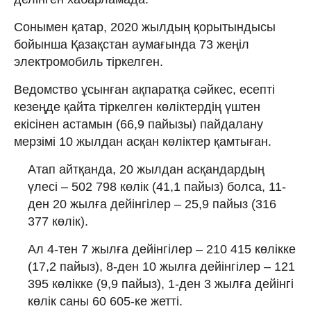
Сонымен қатар, 2020 жылдың қорытындысы
бойынша Қазақстан аумағында 73 жеңіл
электромобиль тіркелген.
Ведомство ұсынған ақпаратқа сәйкес, есепті
кезеңде қайта тіркелген көліктердің үштен
екісінен астамын (66,9 пайызы) пайдалану
мерзімі 10 жылдан асқан көліктер қамтыған.
Атап айтқанда, 20 жылдан асқандардың
үлесі – 502 798 көлік (41,1 пайыз) болса, 11-
ден 20 жылға дейінгілер – 25,9 пайыз (316
377 көлік).
Ал 4-тен 7 жылға дейінгілер – 210 415 көлікке
(17,2 пайыз), 8-ден 10 жылға дейінгілер – 121
395 көлікке (9,9 пайыз), 1-ден 3 жылға дейінгі
көлік саны 60 605-ке жетті.