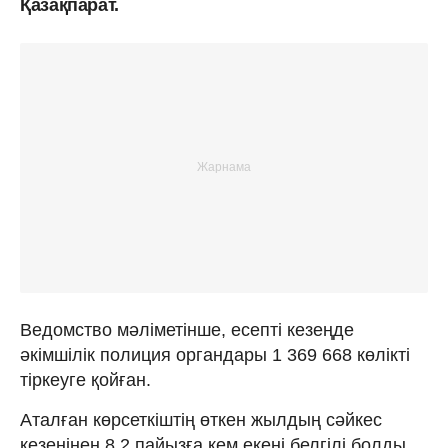
Қазақпарат.
Ведомство мәліметінше, есепті кезеңде
әкімшілік полиция органдары 1 369 668 көлікті
тіркеуге қойған.
Аталған көрсеткіштің өткен жылдың сәйкес
кезеңінен 8,2 пайызға кем екені белгілі болды.