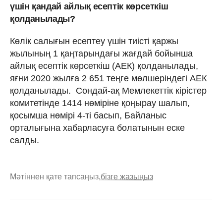
үшін қандай айлық есептік көрсеткіш
қолданылады?
Көлік салығын есептеу үшін тиісті қаржы
жылының 1 қаңтарындағы жағдай бойынша
айлық есептік көрсеткіш (АЕК) қолданылады,
яғни 2020 жылға 2 651 теңге мөлшеріндегі АЕК
қолданылады. Сондай-ақ Мемлекеттік кірістер
комитетінде 1414 нөміріне қоңырау шалып,
қосымша нөмірі 4-ті басып, Байланыс
орталығына хабарласуға болатынын еске
салды.
Мәтіннен қате тапсаңыз,
бізге жазыңыз