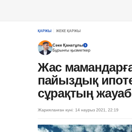
ҚАРЖЫ
ЖЕКЕ ҚАРЖЫ
Сәке Қанатұлы
Бұрынғы қызметкер
Жас мамандарға
пайыздық ипот
сұрақтың жауа
Жарияланған күні:
14 наурыз 2021, 22:19