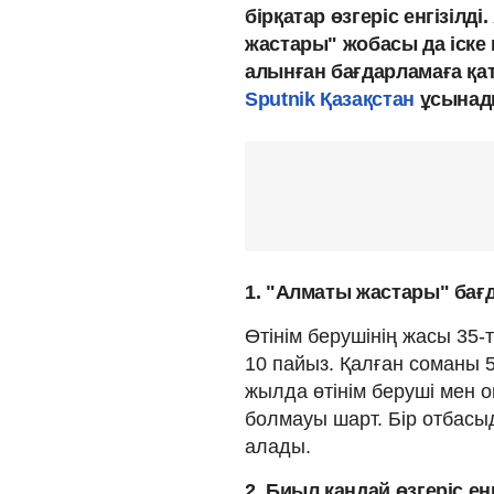
бірқатар өзгеріс енгізілд
жастары" жобасы да іске
алынған бағдарламаға қ
Sputnik Қазақстан
ұсынад
1. "Алматы жастары" бағ
Өтінім берушінің жасы 35-
10 пайыз. Қалған соманы 
жылда өтінім беруші мен 
болмауы шарт. Бір отбасы
алады.
2. Биыл қандай өзгеріс енг