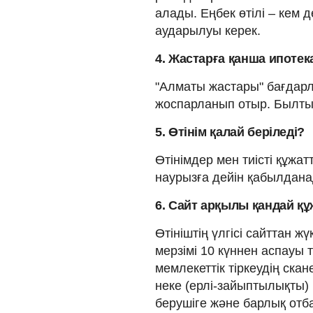
алады. Еңбек өтілі – кем 
аударылуы керек.
4. Жастарға қанша ипотек
"Алматы жастары" бағдарл
жоспарланып отыр. Былтыр
5. Өтінім қалай беріледі?
Өтінімдер мен тиісті құжа
наурызға дейін қабылдана
6. Сайт арқылы қандай құ
Өтініштің үлгісі сайттан 
мерзімі 10 күннен аспауы т
мемлекеттік тіркеудің скан
неке (ерлі-зайыптылықты) қ
берушіге және барлық от