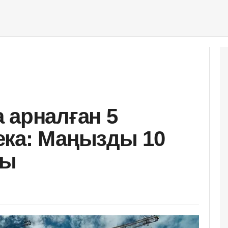
 арналған 5
ека: Маңызды 10
бы