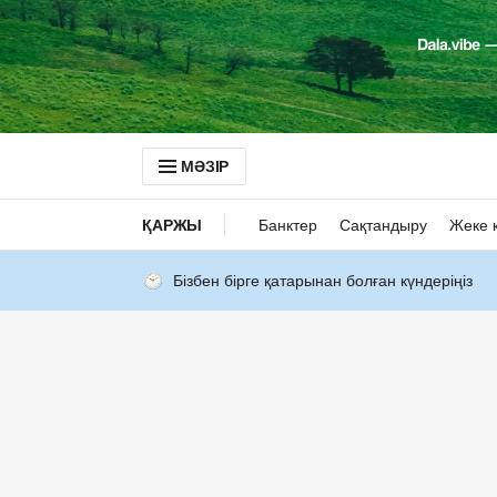
МӘЗІР
ҚАРЖЫ
Банктер
Сақтандыру
Жеке 
Бізбен бірге қатарынан болған күндеріңіз