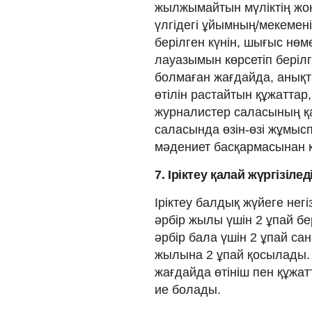
жылжымайтын мүліктің жоқ
үлгідегі ұйымның/мекемен
берілген күнін, шығыс нөме
лауазымын көрсетіп беріл
болмаған жағдайда, анықт
өтілін растайтын құжаттар,
журналистер саласының қ
саласында өзін-өзі жұмы
мәдениет басқармасынан 
7. Іріктеу қалай жүргізілед
Іріктеу балдық жүйеге негі
әрбір жылы үшін 2 ұпай бер
әрбір бала үшін 2 ұпай сан
жылына 2 ұпай қосылады. 
жағдайда өтініш пен құжа
ие болады.