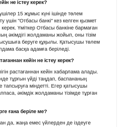
йін не істеу керек?
ушілер 15 жұмыс күні ішінде төлем
өту үшін "Отбасы банкі" кез келген қызмет
 керек. Үміткер Отбасы банкіне бармаған
ң әкімдігі жолдаманы жойып, оны тізім
тысушыға беруге құқылы. Қатысушы төлем
олдама басқа адамға беріледі.
стағаннан кейін не істеу керек?
ігін растағаннан кейін хабарлама алады.
інде тұрғын үйді таңдап, баспананың
е тапсыруға міндетті. Егер қатысушы
аппаса, әкімдік жолдаманы тізімде тұрған
рге ғана беріле ме?
ан да, жаңа емес үйлерден де іздеуге