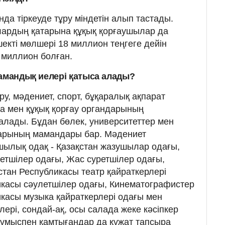
а тіркеуде тұру міндетін алып тастады.
ардың қатарына құқық қорғаушылар да
екті мөлшері 18 миллион теңгеге дейін
3 миллион болған.
мамандық иелері қатыса алады?
ру, мәдениет, спорт, бұқаралық ақпарат
ла мен құқық қорғау органдарының
 алады. Бұдан бөлек, университеттер мен
тарының мамандары бар. Мәдениет
ылық одақ - Қазақстан жазушылар одағы,
етшілер одағы, Жас суретшілер одағы,
стан Республикасы театр қайраткерлері
икасы сәулетшілер одағы, Кинематографистер
икасы музыка қайраткерлері одағы мен
рі, сондай-ақ, осы салада жеке кәсіпкер
і жұмыспен қамтығандар да құжат тапсыра