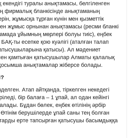
 екендігі туралы анықтамасы, белгіленген
ің фирмалық бланкісінде анықтаманың
рін, жұмысқа тұрған күнін мен қызметтік
ген жұмыс орнынан анықтамасы (ресми бланкі
амада ұйымның мөрлері болуы тиіс), еңбек
 БАҚ-ты есепке қою куәлігі (аталған талап
атысушыларына қатысы). Ал мәдениет
спен қамтыған қатысушылар Алматы қалалық
қосымша анықтамалар жіберсе болады.
і?
зделген. Атап айтқанда, тіркелген некедегі
іледі, бір балаға – 1 ұпай, ал одан кейінгі
алады. Бұдан бөлек, еңбек өтілінің әрбір
Өтінім берушілерде ұпай саны тең болған
ттарды ерте тапсырған қатысушы басымдыққа