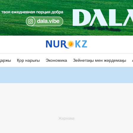
қаржы
Қор нарығы
Экономика
Зейнетақы мен жәрдемақы