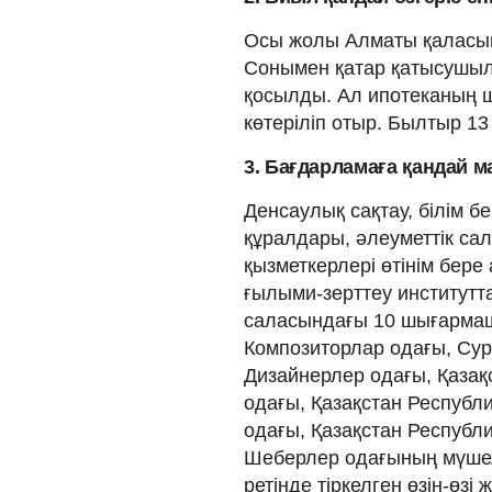
Осы жолы Алматы қаласынд
Сонымен қатар қатысушыл
қосылды. Ал ипотеканың ш
көтеріліп отыр. Былтыр 1
3. Бағдарламаға қандай 
Денсаулық сақтау, білім бе
құралдары, әлеуметтік са
қызметкерлері өтінім бере
ғылыми-зерттеу институт
саласындағы 10 шығармаш
Композиторлар одағы, Сур
Дизайнерлер одағы, Қазақ
одағы, Қазақстан Республ
одағы, Қазақстан Республ
Шеберлер одағының мүшеле
ретінде тіркелген өзін-өз