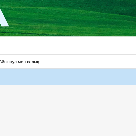
Айыппұл мен салық