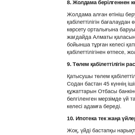
8. Жолдама берілгеннен ке
Жолдама алған өтініш бер
қабілеттілігін бағалаудан 
көрсету орталығына баруы
жағдайда Алматы қаласыны
бойынша тұрған келесі қа
қабілеттілігінен өтпесе, ж
9. Төлем қабілеттілігін ра
Қатысушы төлем қабілеттіл
Содан бастан 45 күннің іш
құжаттарын Отбасы банкін
белгіленген мерзімде үй т
келесі адамға береді.
10. Ипотека тек жаңа үйле
Жоқ, үйді бастапқы нарықт