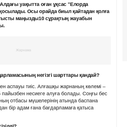
і. Алдағы уақытта оған ұқсас "Елорда
 қосылады. Осы орайда биыл қайтадан қолға
атысты маңызды10 сұрақтың жауабын
ы.
дарламасының негізгі шарттары қандай?
тен аспауы тиіс. Алғашқы жарнаның көлемі –
5 пайызбен несиеге алуға болады. Соңғы бес
оның отбасы мүшелерінің атында баспана
дан бір адам ғана бағдарламаға қатыса
ізілді?