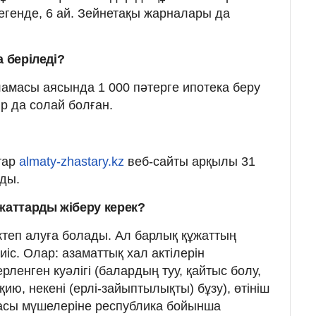
дегенде, 6 ай. Зейнетақы жарналары да
а беріледі?
амасы аясында 1 000 пәтерге ипотека беру
 да солай болған.
ттар
almaty-zhastary.kz
веб-сайты арқылы 31
ды.
жаттарды жіберу керек?
жүктеп алуға болады. Ал барлық құжаттың
иіс. Олар: азаматтық хал актілерін
ерленген куәлігі (балардың туу, қайтыс болу,
ию, некені (ерлі-зайыптылықты) бұзу), өтініш
басы мүшелеріне республика бойынша