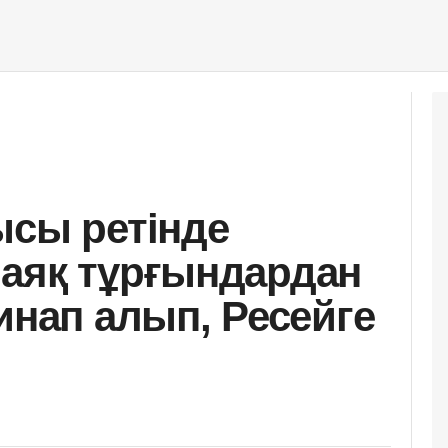
ысы ретінде
аяқ тұрғындардан
инап алып, Ресейге