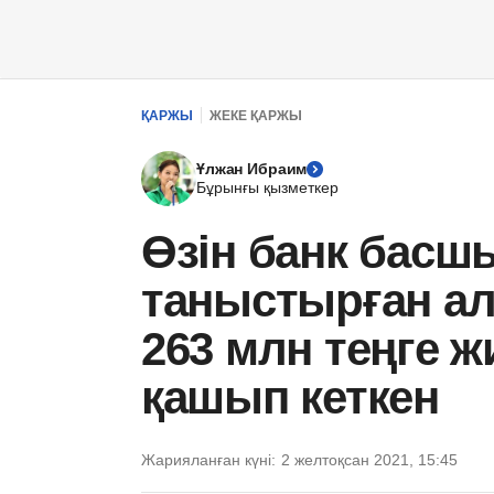
ҚАРЖЫ
ЖЕКЕ ҚАРЖЫ
Ұлжан Ибраим
Бұрынғы қызметкер
Өзін банк басш
таныстырған ал
263 млн теңге ж
қашып кеткен
Жарияланған күні:
2 желтоқсан 2021, 15:45