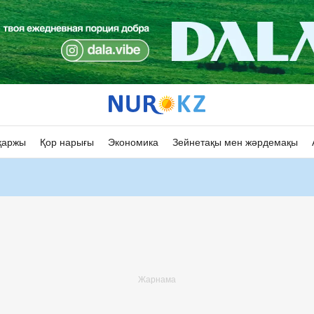
қаржы
Қор нарығы
Экономика
Зейнетақы мен жәрдемақы