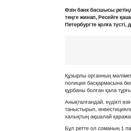
Өзін банк басшысы ретін
теңге жинап, Ресейге қаш
Петербургте қолға түсті,
Құзырлы органның мәліме
полиция басқармасына бел
құрбаны болған қала тұрғ
Анықталғандай, күдікті өзі
таныстырып, инвестициял
халықтың ақшалай қаражат
Бұл ретте ол соманың 1 па