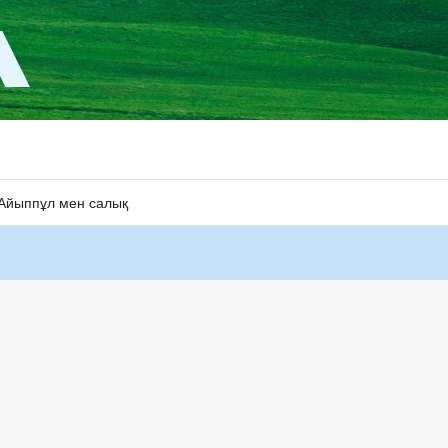
Айыппұл мен салық