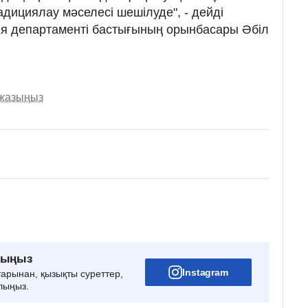
дициялау мәселесі шешілуде", - дейді
я департаменті бастығының орынбасары Әбіл
 жазыңыз
рыңыз
Instagram
тарынан, қызықты суреттер,
лыңыз.