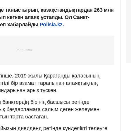
де таныстырып, қазақстандықтардан 263 млн
ып кеткен алаяқ ұсталды. Ол Санкт-
 деп хабарлайды
Polisia.kz.
тінше, 2019 жылы Қарағанды қаласының
гілі бір азамат тарапынан алаяқтықтың
ындарынан арыз түскен.
н банктердің бірінің басшысы ретінде
ық бағдарламаға салым деген желеумен
ын тарта бастаған.
йызын дивиденд ретінде күнделікті төлеуге