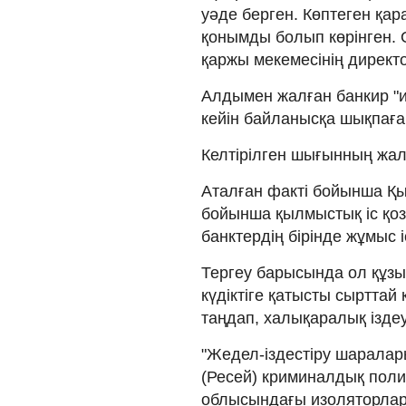
уәде берген. Көптеген қа
қонымды болып көрінген. О
қаржы мекемесінің директо
Алдымен жалған банкир "и
кейін байланысқа шықпаға
Келтірілген шығынның жал
Аталған факті бойынша Қы
бойынша қылмыстық іс қоз
банктердің бірінде жұмыс 
Тергеу барысында ол құзы
күдіктіге қатысты сырттай
таңдап, халықаралық ізде
"Жедел-іздестіру шаралары
(Ресей) криминалдық поли
облысындағы изоляторлард