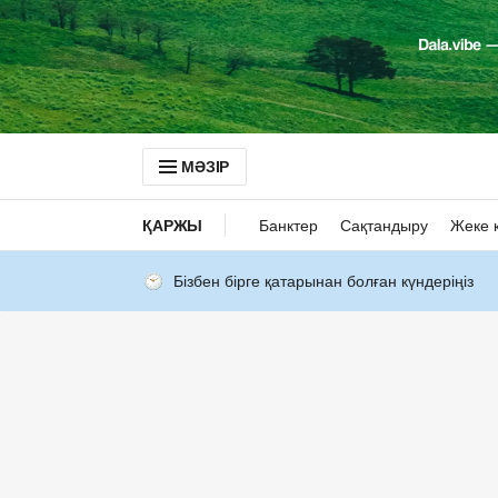
МӘЗІР
ҚАРЖЫ
Банктер
Сақтандыру
Жеке 
Бізбен бірге қатарынан болған күндеріңіз