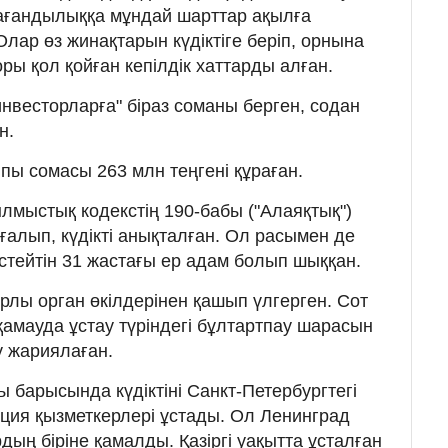
рағандылыққа мұндай шарттар ақылға
лар өз жинақтарын күдіктіге беріп, орнына
ры қол қойған кепілдік хаттарды алған.
нвесторларға" біраз соманы берген, содан
н.
пы сомасы 263 млн теңгені құраған.
лмыстық кодекстің 190-бабы ("Алаяқтық")
ғалып, күдікті анықталған. Ол расымен де
істейтін 31 жастағы ер адам болып шыққан.
рлы орган өкілдерінен қашып үлгерген. Сот
 қамауда ұстау түріндегі бұлтартпау шарасын
у жариялаған.
 барысында күдіктіні Санкт-Петербургтегі
ция қызметкерлері ұстады. Ол Ленинград
ың біріне қамалды. Қазіргі уақытта ұсталған