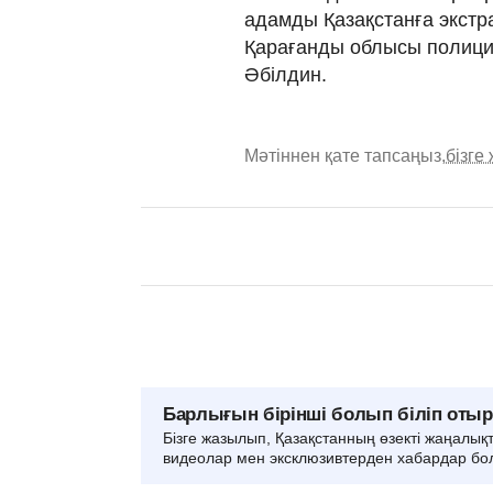
адамды Қазақстанға экстра
Қарағанды облысы полици
Әбілдин.
Мәтіннен қате тапсаңыз,
бізге
Барлығын бірінші болып біліп оты
Бізге жазылып, Қазақстанның өзекті жаңалық
видеолар мен эксклюзивтерден хабардар бо