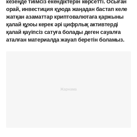
кезеңде тиімсіз екендіктерін көрсетті. Осыған
орай, инвестиция құюда жаңадан бастап келе
жатқан азаматтар криптовалютаға қаржыны
қалай құюы керек әрі цифрлық активтерді
қалай қауіпсіз сатуға болады деген сауалға
аталған материалда жауап беретін боламыз.