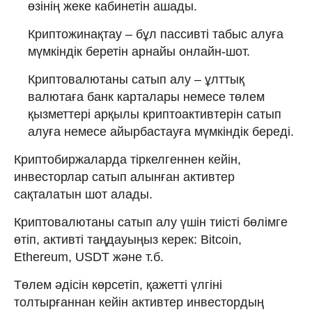
өзінің жеке кабинетін ашады.
Криптожинақтау – бұл пассивті табыс алуға
мүмкіндік беретін арнайы онлайн-шот.
Криптовалютаны сатып алу – ұлттық
валютаға банк карталары немесе төлем
қызметтері арқылы криптоактивтерін сатып
алуға немесе айырбастауға мүмкіндік береді.
Криптобиржаларда тіркелгеннен кейін,
инвесторлар сатып алынған активтер
сақталатын шот алады.
Криптовалютаны сатып алу үшін тиісті бөлімге
өтіп, активті таңдауыңыз керек: Bitcoin,
Ethereum, USDT және т.б.
Төлем әдісін көрсетіп, қажетті үлгіні
толтырғаннан кейін активтер инвестордың