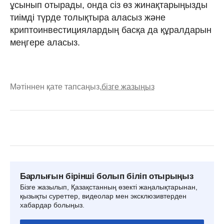
ұсынып отырады, онда сіз өз жинақтарыңызды
тиімді түрде толықтыра аласыз және
криптоинвестициялардың басқа да құралдарын
меңгере аласыз.
Мәтіннен қате тапсаңыз,
бізге жазыңыз
Барлығын бірінші болып біліп отырыңыз
Бізге жазылып, Қазақстанның өзекті жаңалықтарынан,
қызықты суреттер, видеолар мен эксклюзивтерден
хабардар болыңыз.