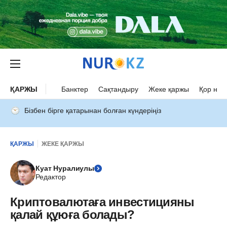
ҚАРЖЫ
Банктер
Сақтандыру
Жеке қаржы
Қор нар
Бізбен бірге қатарынан болған күндеріңіз
ҚАРЖЫ
ЖЕКЕ ҚАРЖЫ
Куат Нуралиулы
Редактор
Криптовалютаға инвестицияны
қалай құюға болады?