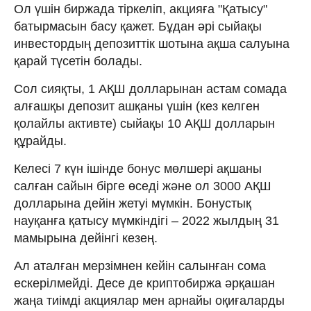
Ол үшін биржада тіркеліп, акцияға "Қатысу"
батырмасын басу қажет. Бұдан әрі сыйақы
инвестордың депозиттік шотына ақша салуына
қарай түсетін болады.
Сол сияқты, 1 АҚШ долларынан астам сомада
алғашқы депозит ашқаны үшін (кез келген
қолайлы активте) сыйақы 10 АҚШ долларын
құрайды.
Келесі 7 күн ішінде бонус мөлшері ақшаны
салған сайын бірге өседі және ол 3000 АҚШ
долларына дейін жетуі мүмкін. Бонустық
науқанға қатысу мүмкіндігі – 2022 жылдың 31
мамырына дейінгі кезең.
Ал аталған мерзімнен кейін салынған сома
ескерілмейді. Десе де криптобиржа әрқашан
жаңа тиімді акциялар мен арнайы оқиғаларды