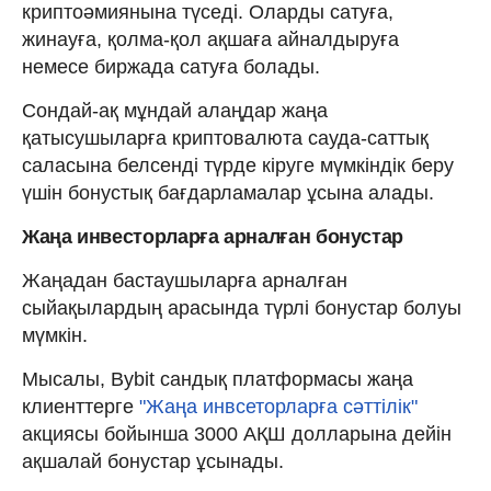
криптоәмиянына түседі. Оларды сатуға,
жинауға, қолма-қол ақшаға айналдыруға
немесе биржада сатуға болады.
Сондай-ақ мұндай алаңдар жаңа
қатысушыларға криптовалюта сауда-саттық
саласына белсенді түрде кіруге мүмкіндік беру
үшін бонустық бағдарламалар ұсына алады.
Жаңа инвесторларға арналған бонустар
Жаңадан бастаушыларға арналған
сыйақылардың арасында түрлі бонустар болуы
мүмкін.
Мысалы, Вybit сандық платформасы жаңа
клиенттерге
"Жаңа инвсеторларға сәттілік"
акциясы бойынша 3000 АҚШ долларына дейін
ақшалай бонустар ұсынады.