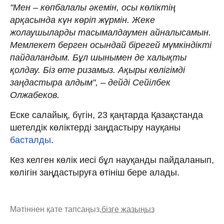
"Мен – көпбалалы әкемін, осы көліктің
арқасында күн көріп жүрмін. Жеке
жолаушыларды тасымалдаумен айналысамын.
Мемлекет берген осындай бірегей мүмкіндікті
пайдаландым. Бұл шынымен де халықты
қолдау. Біз өте ризамыз. Ақыры көлігімді
заңдастыра алдым", – дейді Сейілбек
Олжабеков.
Еске салайық, бүгін, 23 қаңтарда Қазақстанда
шетелдік көліктерді заңдастыру науқаны
басталды
.
Кез келген көлік иесі бұл науқанды пайдаланып,
көлігін заңдастыруға өтініш бере алады.
Мәтіннен қате тапсаңыз,
бізге жазыңыз