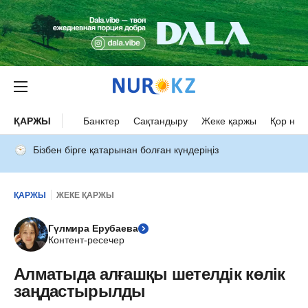
ҚАРЖЫ
Банктер
Сақтандыру
Жеке қаржы
Қор нар
Бізбен бірге қатарынан болған күндеріңіз
ҚАРЖЫ
ЖЕКЕ ҚАРЖЫ
Гүлмира Ерубаева
Контент-ресечер
Алматыда алғашқы шетелдік көлік
заңдастырылды