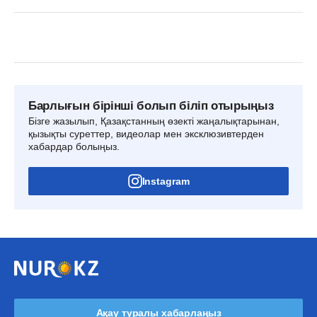
Барлығын бірінші болып біліп отырыңыз
Бізге жазылып, Қазақстанның өзекті жаңалықтарынан,
қызықты суреттер, видеолар мен эксклюзивтерден
хабардар болыңыз.
Instagram
Ақау туралы хабарлаңыз