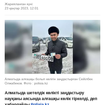
Жарияланған күні:
23 қаңтар 2023, 12:01
Алматыда алғашқы болып көлігін заңдастырған Сейілбек
Олжабеков. Фото : polisia.kz
Алматыда шетелдік көлікті заңдастыру
науқаны аясында алғашқы көлік тіркелді, деп
хабарлайды
Polisia.kz
.