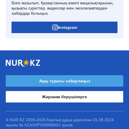
Бізге жазылып, Қазақстанның өзекті жаңалықтарынан,
қызықты суреттер, видеолар мен эксклюзивтерден
хабардар болыңыз.
Instagram
Ақау туралы хабарлаңыз
Жарнама берушілерге
® NUR.KZ 2009-2026 Барлық құқық қорғалған 01.08.2024
жылғы № KZ43VPY00098001 куәлік.