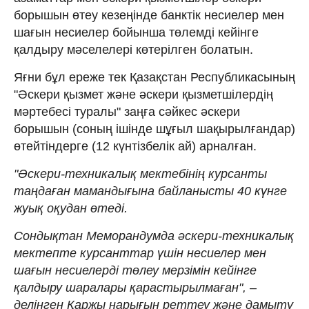
борышын өтеу кезеңінде банктік несиелер мен
шағын несиелер бойынша төлемді кейінге
қалдыру мәселелері көтерілген болатын.
Яғни бұл ереже тек Қазақстан Республикасының
"Әскери қызмет және әскери қызметшілердің
мәртебесі туралы" заңға сәйкес әскери
борышын (соның ішінде шұғыл шақырылғандар)
өтейтіндерге (12 күнтізбелік ай) арналған.
"Әскери-техникалық мектебінің курсанты
таңдаған мамандығына байланысты 40 күнге
жуық оқудан өтеді.
Сондықтан Меморандумда әскери-техникалық
мектепте курсанттар үшін несиелер мен
шағын несиелерді төлеу мерзімін кейінге
қалдыру шаралары қарастырылмаған",
–
делінген Қаржы нарығын реттеу және дамыту