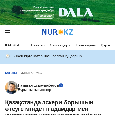
ҚАРЖЫ
Банктер
Сақтандыру
Жеке қаржы
Қор нар
Бізбен бірге қатарынан болған күндеріңіз
ҚАРЖЫ
ЖЕКЕ ҚАРЖЫ
Рамазан Есмағамбетов
Бұрынғы қызметкер
Қазақстанда әскери борышын
өтеуге міндетті адамдар мен