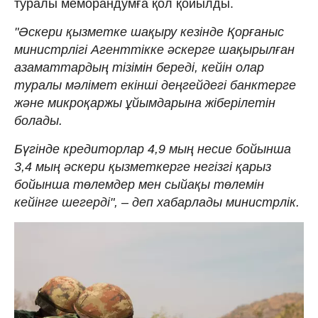
туралы меморандумға қол қойылды.
"Әскери қызметке шақыру кезінде Қорғаныс
министрлігі Агенттікке әскерге шақырылған
азаматтардың тізімін береді, кейін олар
туралы мәлімет екінші деңгейдегі банктерге
және микроқаржы ұйымдарына жіберілетін
болады.
Бүгінде кредиторлар 4,9 мың несие бойынша
3,4 мың әскери қызметкерге негізгі қарыз
бойынша төлемдер мен сыйақы төлемін
кейінге шегерді",
–
деп хабарлады министрлік.