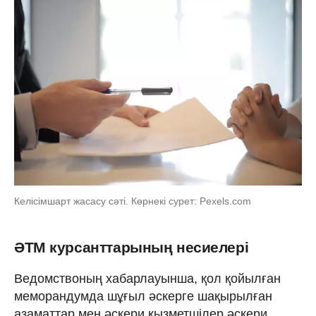
Келісімшарт жасасу сәті. Көрнекі сурет: Pexels.com
ӘТМ курсанттарының несиелері
Ведомствоның хабарлауынша, қол қойылған
меморандумда шұғыл әскерге шақырылған
азаматтар мен әскери қызметшілер әскери