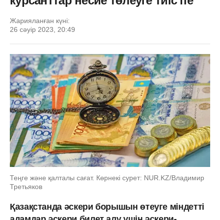
курсанттар несие төлеуге тиіс пе
Жарияланған күні:
26 сәуір 2023, 20:49
Теңге және қалталы сағат. Көрнекі сурет: NUR.KZ/Владимир
Третьяков
Қазақстанда әскери борышын өтеуге міндетті
адамдар әскери билет алу үшін әскери-