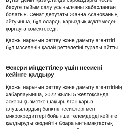
беруге тыйым салу ұсынылғаны хабарланған
болатын. Сенат депутаты Жанна Асанованың
айтуынша, бұл оларды қарыздық жүктемеден
қорғауға көмектеседі.
Қаржы нарығын реттеу және дамыту агенттігі
бұл мәселенің қалай реттелетіні туралы айтты.
Әскери міндеттілер үшін несиені
кейінге қалдыру
Қаржы нарығын реттеу және дамыту агенттігінің
хабарлауынша, 2022 жылы 5 желтоқсанда
әскери қызметке шақырылған қарыз
алушылардың банктік несиелері мен
микрокредиттері бойынша төлемдерді кейінге
қалдыруды көздейтін Өзара ынтымақтастық