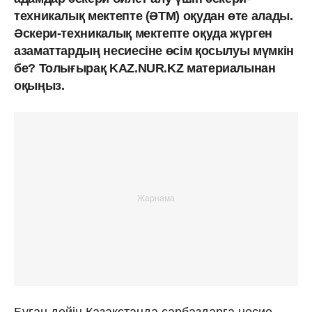
техникалық мектепте (ӘТМ) оқудан өте алады.
Әскери-техникалық мектепте оқуда жүрген
азаматтардың несиесіне өсім қосылуы мүмкін
бе? Толығырақ KAZ.NUR.KZ материалынан
оқыңыз.
Бұған дейін Қазақстанда сарбаздарға несие