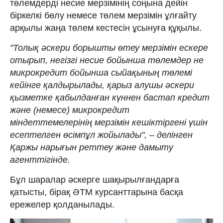
төлемдерді несие мерзімінің соңына дейін
біркелкі бөлу немесе төлем мерзімін ұлғайту
арқылы жаңа төлем кестесін ұсынуға құқылы.
"Толық әскери борышты өтеу мерзімін ескере
отырып, негізгі несие бойынша төлемдер не
микрокредит бойынша сыйақының төлемі
кейінге қалдырылады, қарыз алушы әскери
қызметке қабылданған күннен бастап кредит
және (немесе) микрокредит
міндеттемелерінің мерзімін кешіктіргені үшін
есептелген өсімпұл жойылады",
–
делінген
Қаржы нарығын реттеу және дамыту
агенттігінде.
Бұл шаралар әскерге шақырылғандарға
қатысты, бірақ ӘТМ курсанттарына басқа
ережелер қолданылады.