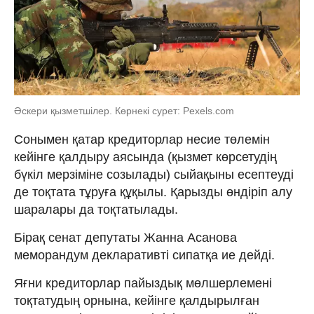
Әскери қызметшілер. Көрнекі сурет: Pexels.com
Сонымен қатар кредиторлар несие төлемін
кейінге қалдыру аясында (қызмет көрсетудің
бүкіл мерзіміне созылады) сыйақыны есептеуді
де тоқтата тұруға құқылы. Қарызды өндіріп алу
шаралары да тоқтатылады.
Бірақ сенат депутаты Жанна Асанова
меморандум декларативті сипатқа ие дейді.
Яғни кредиторлар пайыздық мөлшерлемені
тоқтатудың орнына, кейінге қалдырылған