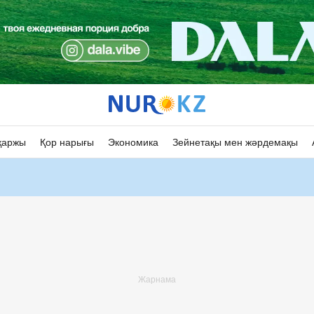
қаржы
Қор нарығы
Экономика
Зейнетақы мен жәрдемақы