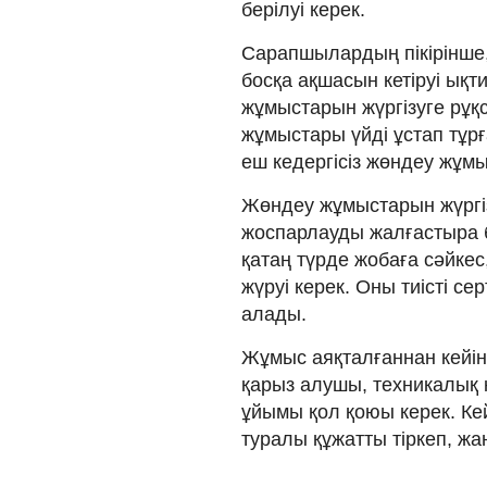
берілуі керек.
Сарапшылардың пікірінше,
босқа ақшасын кетіруі ықти
жұмыстарын жүргізуге рұқс
жұмыстары үйді ұстап тұр
еш кедергісіз жөндеу жұмы
Жөндеу жұмыстарын жүргіз
жоспарлауды жалғастыра 
қатаң түрде жобаға сәйке
жүруі керек. Оны тиісті с
алады.
Жұмыс аяқталғаннан кейін
қарыз алушы, техникалық 
ұйымы қол қоюы керек. Кей
туралы құжатты тіркеп, жа