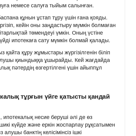
уға немесе салуға тыйым салынған.
аспана құнын ұстап тұру үшін ғана қояды.
гізіп, кейін оны заңдастыру мүмкін болмаған
тарлықтай төмендеуі үмкін. Оның үстіне
үйді ипотекаға сату мүмкін болмай қалады.
з қайта құру жұмыстары жүргізілгенін біліп
 алушы қиындыққа ұшырайды. Кей жағдайда
калық пәтердің өзгертілгені үшін айыппұл
калық тұрғын үйге қатысты қандай
, ипотекалық несие беруші әлі де өз
шикі күйде және еркін жоспарлау рұқсатымен
 алушы банктің келісімінсіз ішкі