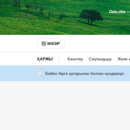
МӘЗІР
ҚАРЖЫ
Банктер
Сақтандыру
Жеке 
Бізбен бірге қатарынан болған күндеріңіз