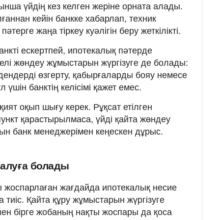
нша үйдің кез келген жеріне орната алады.
аннан кейін банкке хабарлап, техник
терге жаңа тіркеу куәлігін беру жеткілікті.
анкті ескертпей, ипотекалық пәтерде
елі жөндеу жұмыстарын жүргізуге де болады:
едендерді өзгерту, қабырғаларды бояу немесе
 үшін банктің келісімі қажет емес.
ият оқып шығу керек. Рұқсат етілген
ункт қарастырылмаса, үйді қайта жөндеу
ын банк менеджерімен кеңескен дұрыс.
 алуға болады
ы жоспарлаған жағдайда ипотекалық несие
а тиіс. Қайта құру жұмыстарын жүргізуге
пен бірге жобаның нақты жоспары да қоса