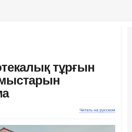
отекалық тұрғын
ұмыстарын
ма
Читать на русском