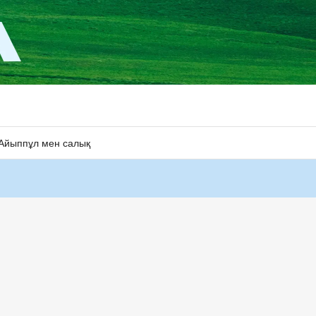
Айыппұл мен салық