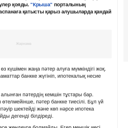
улер қояды.
"Крыша"
порталының
аспанаға қатысты қарыз алушыларда қандай
өз күшімен жаңа пәтер алуға мүмкіндігі жоқ.
заматтар банкке жүгініп, ипотекалық несие
 алынған пәтердің кемшін тұстары бар.
өтелмейінше, пәтер банкке тиесілі. Бұл үй
птәуір шектейді және көп нәрсе ипотека
ды дегенді білдіреді.
есе жөндеуге болмайды. Егер меншік иесі