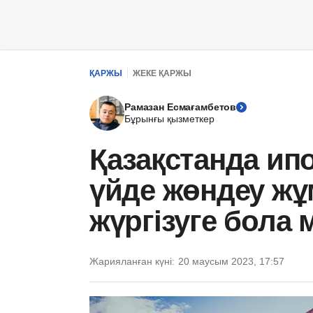
ҚАРЖЫ
ЖЕКЕ ҚАРЖЫ
Рамазан Есмағамбетов
Бұрынғы қызметкер
Қазақстанда ип
үйде жөндеу ж
жүргізуге бола 
Жарияланған күні:
20 маусым 2023, 17:57