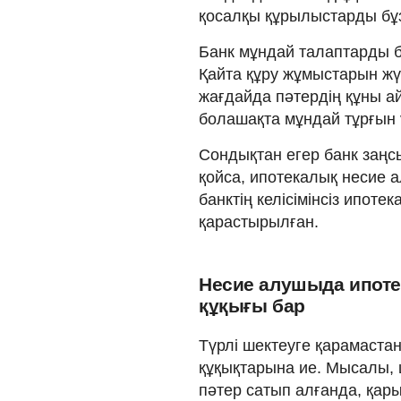
қосалқы құрылыстарды бұз
Банк мұндай талаптарды б
Қайта құру жұмыстарын жүр
жағдайда пәтердің құны ай
болашақта мұндай тұрғын 
Сондықтан егер банк заңсы
қойса, ипотекалық несие
банктің келісімінсіз ипоте
қарастырылған.
Несие алушыда ипоте
құқығы бар
Түрлі шектеуге қарамастан
құқықтарына ие. Мысалы, 
пәтер сатып алғанда, қарыз