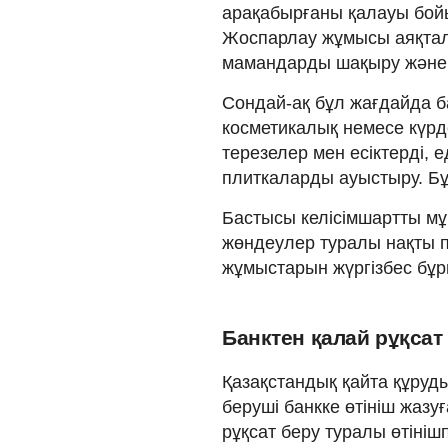
арақабырғаны қалауы бойы
Жоспарлау жұмысы аяқталғ
мамандарды шақыру және пә
Сондай-ақ бұл жағдайда б
косметикалық немесе күрд
терезелер мен есіктерді, 
плиткаларды ауыстыру. Бұл
Бастысы келісімшартты мұқ
жөндеулер туралы нақты п
жұмыстарын жүргізбес бұр
Банктен қалай рұқсат
Қазақстандық қайта құруд
беруші банкке өтініш жазуғ
рұқсат беру туралы өтініш