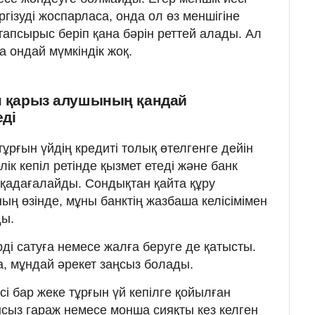
гізуді жоспарласа, онда ол өз меншігіне
тапсырыс беріп қана бәрін реттей алады. Ал
 ондай мүмкіндік жоқ.
ан қарыз алушының қандай
еді
ұрғын үйдің кредиті толық өтелгенге дейін
к кепіл ретінде қызмет етеді және банк
 қадағалайды. Сондықтан қайта құру
ң өзінде, мұны банктің жазбаша келісімімен
ды.
ді сатуға немесе жалға беруге де қатысты.
а, мұндай әрекет заңсыз болады.
і бар жеке тұрғын үй кепілге қойылған
нсыз гараж немесе монша сияқты кез келген