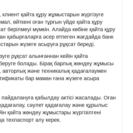
 клиент қайта құру жұмыстарын жүргізуге
мал, өйткені оған тұрғын үйде қайта құру
ат берілмеуі мүмкін. Алайда көбіне қайта құру
ған қабырғаларға әсер етпеген жағдайда банк
старын жүзеге асыруға рұқсат береді.
уге рұқсат алынғаннан кейін қайта
беруге болады. Бірақ барлық жөндеу жұмысы
с, авторлық және техникалық қадағалаумен
ертификаты бар маман ғана жүзеге асыра
 пайдалануға қабылдау актісі жасалады. Оған
қадағалау, сәулет қадағалау және құрылыс
ін қайта жөндеу жұмыстары жүргізілгені
ңа техпаспорт алу керек.