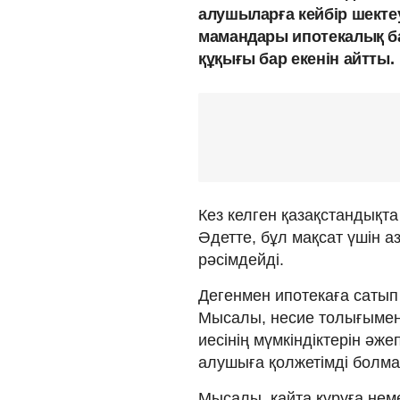
алушыларға кейбір шекте
мамандары ипотекалық б
құқығы бар екенін айтты.
Кез келген қазақстандықта 
Әдетте, бұл мақсат үшін а
рәсімдейді.
Дегенмен ипотекаға сатып
Мысалы, несие толығымен 
иесінің мүмкіндіктерін әже
алушыға қолжетімді болмай
Мысалы, қайта құруға нем