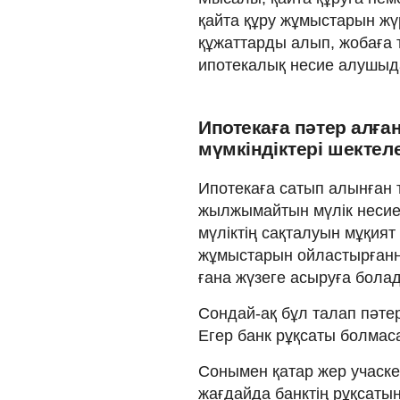
қайта құру жұмыстарын жүр
құжаттарды алып, жобаға 
ипотекалық несие алушыда
Ипотекаға пәтер алғ
мүмкіндіктері шектел
Ипотекаға сатып алынған т
жылжымайтын мүлік несиелі
мүліктің сақталуын мұқият
жұмыстарын ойластырғанны
ғана жүзеге асыруға бола
Сондай-ақ бұл талап пәтер
Егер банк рұқсаты болмас
Сонымен қатар жер учаскес
жағдайда банктің рұқсаты