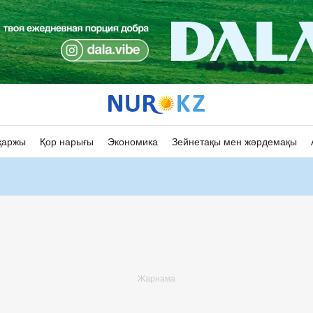
қаржы
Қор нарығы
Экономика
Зейнетақы мен жәрдемақы