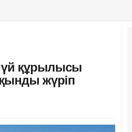
н үй құрылысы
қынды жүріп