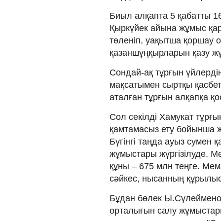
Биыл алқапта 5 қабатты 1
Қыркүйек айына жұмыс қа
төленіп, уақытша қоршау о
қазаншұңқырларын қазу жұ
Сондай-ақ тұрғын үйлердің
мақсатымен сыртқы қасбе
аталған тұрғын алқапқа қ
Сол секілді Хамукат тұрғы
қамтамасыз ету бойынша ж
Бүгінгі таңда ауыз сумен
жұмыстары жүргізілуде. М
құны – 675 млн теңге. Ме
сәйкес, нысанның құрылыс
Бұдан бөлек Ы.Сүлейменов
орталығын салу жұмыстары