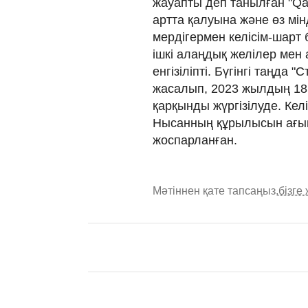
жауапты деп танылған "Qar
артта қалуына және өз мі
мердігермен келісім-шарт
ішкі алаңдық желілер мен
енгізіліпті. Бүгінгі таңд
жасалып, 2023 жылдың 18
қарқынды жүргізілуде. Кел
Нысанның құрылысын ағым
жоспарланған.
Мәтіннен қате тапсаңыз,
бізге