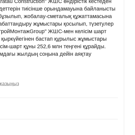
atau Construction" ЖШС өндірістік кестеден
ндеттерін тиісінше орындамауына байланысты
 бұзылып, жобалау-сметалық құжаттамасына
 абаттандыру жұмыстары қосылып, түзетулер
а "СтройМонтажGroup" ЖШС-мен келісім шарт
 қыркүйегінен бастап құрылыс жұмыстары
ісім-шарт құны 252,6 млн теңгені құрайды.
дағы жылдың соңына дейін аяқтау
 жазыңыз