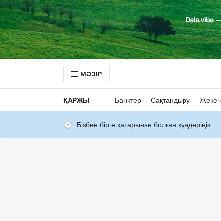
МӘЗІР
ҚАРЖЫ
Банктер
Сақтандыру
Жеке 
Бізбен бірге қатарынан болған күндеріңіз