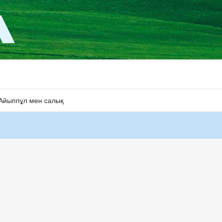
Айыппұл мен салық