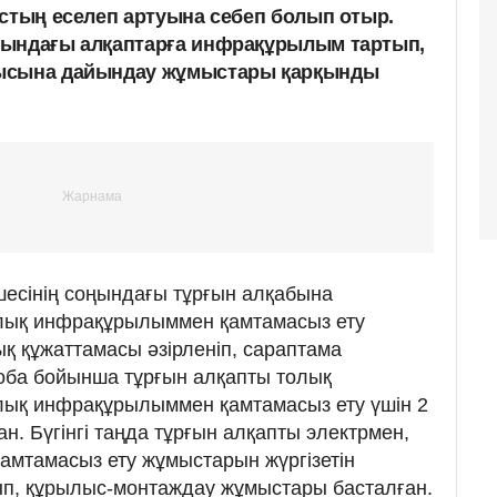
ыстың еселеп артуына себеп болып отыр.
ғындағы алқаптарға инфрақұрылым тартып,
лысына дайындау жұмыстары қарқынды
өшесінің соңындағы тұрғын алқабына
лық инфрақұрылыммен қамтамасыз ету
 құжаттамасы әзірленіп, сараптама
ба бойынша тұрғын алқапты толық
лық инфрақұрылыммен қамтамасыз ету үшін 2
. Бүгінгі таңда тұрғын алқапты электрмен,
қамтамасыз ету жұмыстарын жүргізетін
ып, құрылыс-монтаждау жұмыстары басталған.