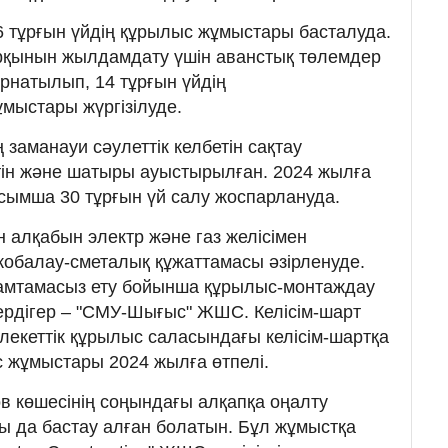
6 тұрғын үйдің құрылыс жұмыстары басталуда.
рқынын жылдамдату үшін аванстық төлемдер
рнатылып, 14 тұрғын үйдің
мыстары жүргізілуде.
 заманауи сәулеттік келбетін сақтау
тін және шатыры ауыстырылған. 2024 жылға
осымша 30 тұрғын үй салу жоспарлануда.
н алқабын электр және газ желісімен
обалау-сметалық құжаттамасы әзірленуде.
 қамтамасыз ету бойынша құрылыс-монтаждау
ердігер – "СМУ-Шығыс" ЖШС. Келісім-шарт
млекеттік құрылыс саласындағы келісім-шартқа
 жұмыстары 2024 жылға өтпелі.
 көшесінің соңындағы алқапқа оңалту
 да бастау алған болатын. Бұл жұмыстқа