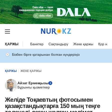
ҚАРЖЫ
Банктер
Сақтандыру
Жеке қаржы
Қор нар
Бізбен бірге қатарынан болған күндеріңіз
ҚАРЖЫ
ЖЕКЕ ҚАРЖЫ
Айзат Ермекқызы
Бұрынғы қызметкер
Желіде Тоқаевтың фотосымен
қазақстандықтарға 150 мың теңге