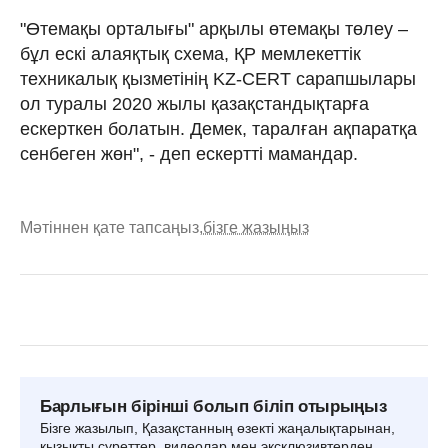
"Өтемақы орталығы" арқылы өтемақы төлеу –
бұл ескі алаяқтық схема, ҚР мемлекеттік
техникалық қызметінің KZ-CERT сарапшылары
ол туралы 2020 жылы қазақстандықтарға
ескерткен болатын. Демек, таралған ақпаратқа
сенбеген жөн", - деп ескертті мамандар.
Мәтіннен қате тапсаңыз,
бізге жазыңыз
Барлығын бірінші болып біліп отырыңыз
Бізге жазылып, Қазақстанның өзекті жаңалықтарынан,
қызықты суреттер, видеолар мен эксклюзивтерден