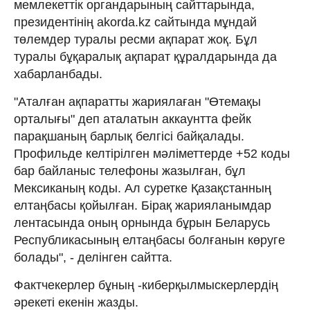
мемлекеттік органдарының сайттарында,
президентінің akorda.kz сайтында мұндай
төлемдер туралы ресми ақпарат жоқ. Бұл
туралы бұқаралық ақпарат құралдарында да
хабарланбады.
"Аталған ақпаратты жариялаған "Өтемақы
орталығы" деп аталатын аккаунтта фейк
парақшаның барлық белгісі байқалады.
Профильде келтірілген мәліметтерде +52 коды
бар байланыс телефоны жазылған, бұл
Мексиканың коды. Ал суретке Қазақстанның
елтаңбасы қойылған. Бірақ жарияланымдар
лентасында оның орнында бұрын Беларусь
Республикасының елтаңбасы болғанын көруге
болады", - делінген сайтта.
Фактчекерлер бұның -киберқылмыскерлердің
әрекеті екенін жазды.