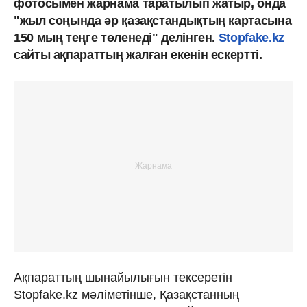
фотосымен жарнама таратылып жатыр, онда
"жыл соңында әр қазақстандықтың картасына
150 мың теңге төленеді" делінген.
Stopfake.kz
сайты ақпараттың жалған екенін ескертті.
Ақпараттың шынайылығын тексеретін
Stopfake.kz мәліметінше, Қазақстанның