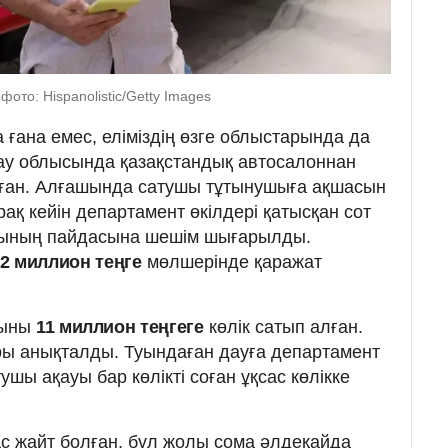
ото: Hispanolistic/Getty Images
ғана емес, еліміздің өзге облыстарында да
ау облысында қазақстандық автосалоннан
алған. Алғашында сатушы тұтынушыға ақшасын
рақ кейін департамент өкілдері қатысқан сот
шының пайдасына шешім шығарылды.
42 миллион теңге
мөлшерінде қаражат
ғыны
11 миллион теңгеге
көлік сатып алған.
ры анықталды. Туындаған дауға департамент
ушы ақауы бар көлікті соған ұқсас көлікке
с жайт болған, бұл жолы сома әлдеқайда