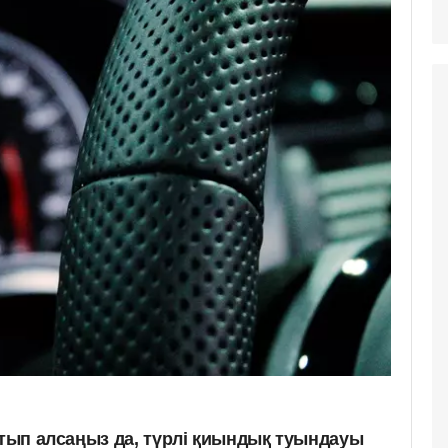
атып алсаңыз да, түрлі қиындық туындауы