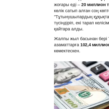
жоғары еді –
20 миллион т
көлік сатып алған соң көп
"Тұтынушылардың құқықта
түсіндіріп, екі тарап кел
қайтара алды.
Жалпы жыл басынан бері 
азаматтарға
102,4 миллио
көмектескен.