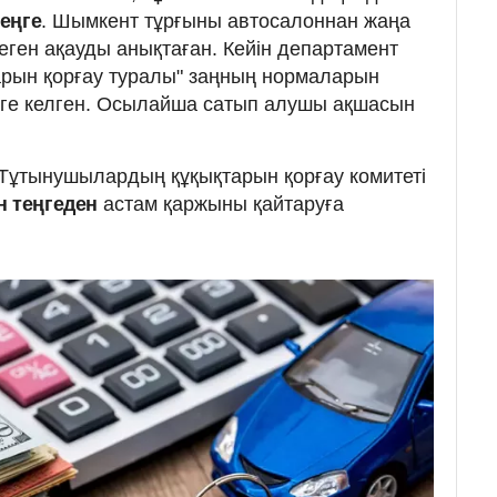
еңге
. Шымкент тұрғыны автосалоннан жаңа
теген ақауды анықтаған. Кейін департамент
рын қорғау туралы" заңның нормаларын
ісімге келген. Осылайша сатып алушы ақшасын
Тұтынушылардың құқықтарын қорғау комитеті
н теңгеден
астам қаржыны қайтаруға