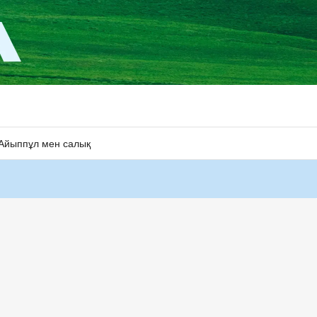
Айыппұл мен салық