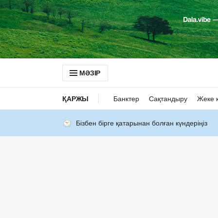
МӘЗІР
ҚАРЖЫ
Банктер
Сақтандыру
Жеке 
Бізбен бірге қатарынан болған күндеріңіз