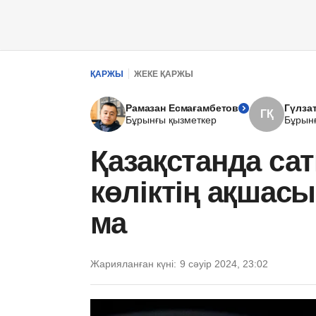
ҚАРЖЫ
ЖЕКЕ ҚАРЖЫ
Рамазан Есмағамбетов
Гүлза
ГҚ
Бұрынғы қызметкер
Бұрын
Қазақстанда са
көліктің ақшасы
ма
Жарияланған күні:
9 сәуір 2024, 23:02