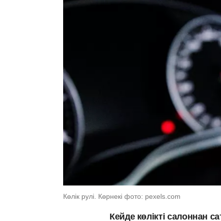
Көлік рулі. Көрнекі фото: pexels.com
Кейде көлікті салоннан с