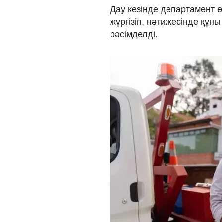
Дау кезінде департамент ө
жүргізіп, нәтижесінде құн
рәсімделді.