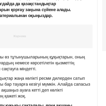
ағдайда да қазақстандықтар
рын қорғау заңына сүйене алады.
атериалынан оқыңыздар.
ушы өз тұтынушыларының құқықтарын, оның
ардың немесе көрсетілетін қызметтің
сақтауға міндетті.
дықтар жаңа көлікті ресми дилерден сатып
ы бар тауарға кезігуі мүмкін. Алайда сапасыз
 ақшаңыз ауаға кетті деп көлікті
ң қажеті жоқ.
лу құқығы сақталады,
яғни ақшаны