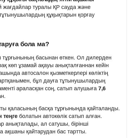
 жағдайлар туралы ҚР сауда және
ң тұтынушылардың құқықтарын қорғау
таруға бола ма?
ы тұрғынының басынан өткен. Ол дилерден
ірақ көп ұзамай ақауы анықталғаннан кейін
шында автосалон қызметкерлері көліктің
тартқанымен, бұл дауға тұтынушылардың
аменті араласқан соң, сатып алушыға
7,6
н.
ты қаласының басқа тұрғынында қайталанды.
н теңге
болатын автокөлік сатып алған.
 анықталады, ал сатушы, бірінші
 ақшаны қайтарудан бас тартты.