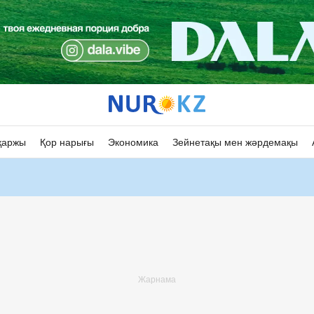
қаржы
Қор нарығы
Экономика
Зейнетақы мен жәрдемақы