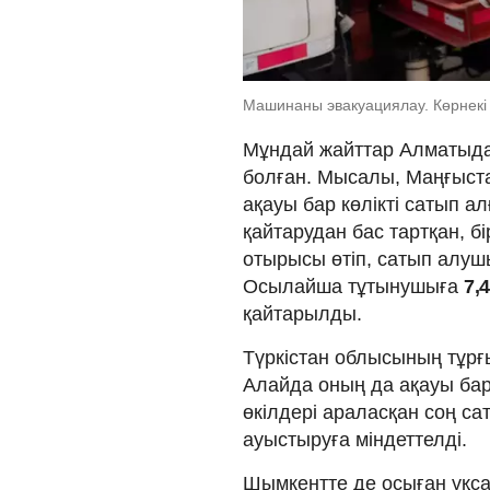
Машинаны эвакуациялау. Көрнекі ф
Мұндай жайттар Алматыда 
болған. Мысалы, Маңғыст
ақауы бар көлікті сатып 
қайтарудан бас тартқан, бі
отырысы өтіп, сатып алу
Осылайша тұтынушыға
7,
қайтарылды.
Түркістан облысының тұр
Алайда оның да ақауы ба
өкілдері араласқан соң сат
ауыстыруға міндеттелді.
Шымкентте де осыған ұқса