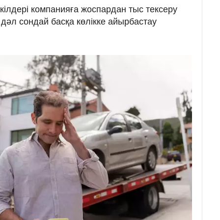
кілдері компанияға жоспардан тыс тексеру
ы дәл сондай басқа көлікке айырбастау