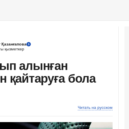
т Қазанғапова
ғы қызметкер
тып алынған
н қайтаруға бола
Читать на русском