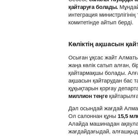
қайтаруға болады.
Мұндай
интеграция министрлігіні
комитетінде айтып берді.
Көліктің ақшасын қай
Осыған ұқсас жайт Алмат
жаңа көлік сатып алған, б
қайтармақшы болады. Алға
ақшасын қайтарудан бас 
құқықтарын қорғау департ
миллион теңге
қайтарылға
Дәл осындай жағдай Алма
Ол салоннан құны
15,5 мл
Алайда машинадан ақаулар
жағдайдағыдай, алғашқыда