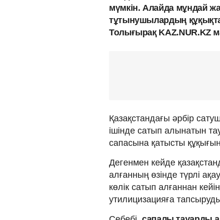
мүмкін. Алайда мұндай ж
тұтынушылардың құқықта
Толығырақ KAZ.NUR.KZ м
Қазақстандағы әрбір сат
ішінде сатып алынатын тау
сапасына қатысты құқығын 
Дегенмен кейде қазақстан
алғанның өзінде түрлі ақау
көлік сатып алғаннан кейін
утилицизацияға тапсыруды
Себебі,
сапалы тауарды а