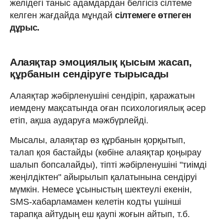
желідегі таныс адамдардан белгісіз сілтеме
келген жағдайда мұндай
сілтемеге өтпеген
дұрыс.
Алаяқтар эмоциялық қысым жасап,
құрбанын сендіруге тырысады
Алаяқтар жәбірленушіні сендіріп, қаражатын
иемдену мақсатында оған психологиялық әсер
етіп, ақша аударуға мәжбүрлейді.
Мысалы, алаяқтар өз құрбанын қорқытып,
талап қоя бастайды (көбіне алаяқтар қоңырау
шалып бопсалайды), тіпті жәбірленушіні "тиімді
жеңілдіктен" айырылып қалатынына сендіруі
мүмкін. Немесе ұсыныстың шектеулі екенін,
SMS-хабарламамен келетін кодты үшінші
тарапқа айтудың еш қаупі жоғын айтып, т.б.