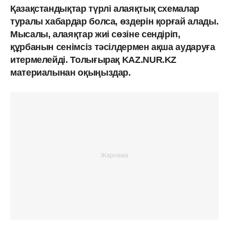
Қазақстандықтар түрлі алаяқтық схемалар
туралы хабардар болса, өздерін қорғай алады.
Мысалы, алаяқтар жиі сөзіне сендіріп,
құрбанын сенімсіз тәсілдермен ақша аударуға
итермелейді. Толығырақ KAZ.NUR.KZ
материалынан оқыңыздар.