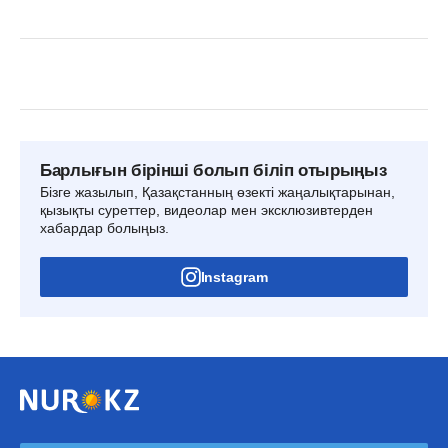
Барлығын бірінші болып біліп отырыңыз
Бізге жазылып, Қазақстанның өзекті жаңалықтарынан,
қызықты суреттер, видеолар мен эксклюзивтерден
хабардар болыңыз.
Instagram