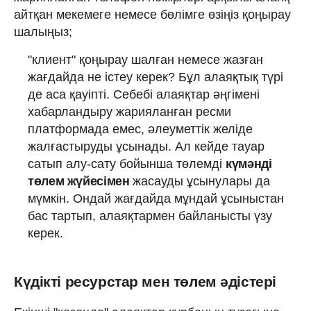
айтқан мекемеге немесе бөлімге өзіңіз қоңырау
шалыңыз;
"клиент" қоңырау шалған немесе жазған
жағдайда не істеу керек? Бұл алаяқтық түрі
де аса қауіпті. Себебі алаяқтар әңгімені
хабарландыру жарияланған ресми
платформада емес, әлеуметтік желіде
жалғастыруды ұсынады. Ал кейде тауар
сатып алу-сату бойынша төлемді
күмәнді
төлем жүйесімен
жасауды ұсынулары да
мүмкін. Ондай жағдайда мұндай ұсыныстан
бас тартып, алаяқтармен байланысты үзу
керек.
Күдікті ресурстар мен төлем әдістері