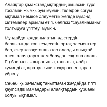
Алаяқтар қазақстандықтардың ақшасын түрлі
тәсілмен жымқыруы мүмкін: телефон соғуы
ықтимал немесе әлеуметтік желіде күмәнді
сілтемелер арқылы өтіп, белгісіз "сауалнаманы"
толтыруға үгіттеуі мүмкін.
Мұндайда қолданылатын әдістердің
барлығында көп кездесетін ортақ элементтер
бар, егер қазақстандықтар оларды анықтай
алса, алаяқтарға жем болудан сақтана алады.
Ең бастысы – қырағылық танытып, әрбір
күмәнді ақпаратқа сыни көзқараспен қарап
үйрену.
Себебі қырағылық танытпаған жағдайда тіпті
қауіпсіздік мамандары алаяқтардың құрбаны
болуы ықтимал.