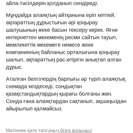
айла-тәсілдерін қолданып сендіреді.
Мұндайда алаяқтың айтқанына еріп кетпей,
ақпараттың дұрыстығын әрі қоңырау
шалушының жеке басын тексеру керек. Яғни
интернеттен мекеменің ресми сайтын тауып,
мемлекеттік мекемеге немесе жеке
компанияның байланыс орталығына қоңырау
шалып, ақпараттың рас-өтірігін анықтап алған
дұрыс.
Аталған белгілердің барлығы әр түрлі алаяқтық
схемада кездеседі, сондықтан
қазақстандықтардың қырағы болғаны жөн.
Сонда ғана алаяқтардан сақтанып, ақшаңыздан
айырылып қалмайсыз.
Мәтіннен қате тапсаңыз,
бізге жазыңыз