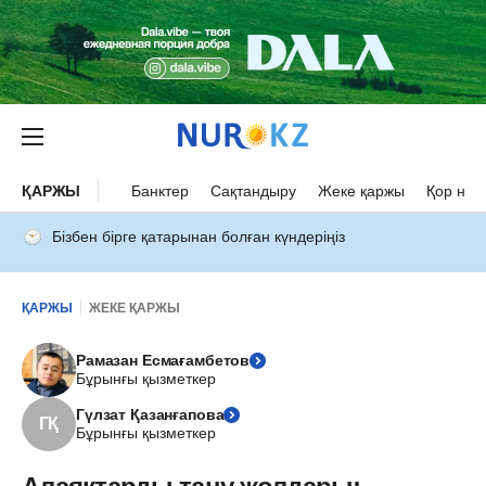
ҚАРЖЫ
Банктер
Сақтандыру
Жеке қаржы
Қор нар
Бізбен бірге қатарынан болған күндеріңіз
ҚАРЖЫ
ЖЕКЕ ҚАРЖЫ
Рамазан Есмағамбетов
Бұрынғы қызметкер
Гүлзат Қазанғапова
ГҚ
Бұрынғы қызметкер