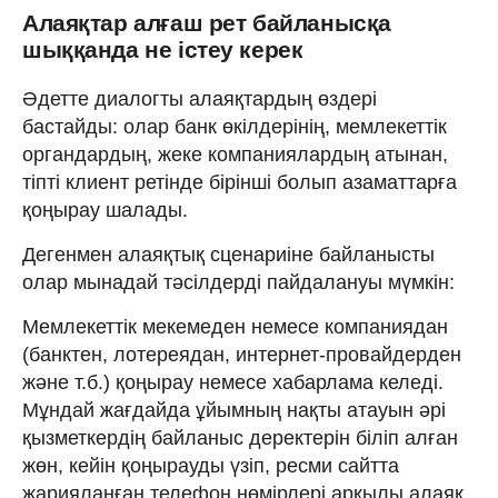
Алаяқтар алғаш рет байланысқа
шыққанда не істеу керек
Әдетте диалогты алаяқтардың өздері
бастайды: олар банк өкілдерінің, мемлекеттік
органдардың, жеке компаниялардың атынан,
тіпті клиент ретінде бірінші болып азаматтарға
қоңырау шалады.
Дегенмен алаяқтық сценариіне байланысты
олар мынадай тәсілдерді пайдалануы мүмкін:
Мемлекеттік мекемеден немесе компаниядан
(банктен, лотереядан, интернет-провайдерден
және т.б.) қоңырау немесе хабарлама келеді.
Мұндай жағдайда ұйымның нақты атауын әрі
қызметкердің байланыс деректерін біліп алған
жөн, кейін қоңырауды үзіп, ресми сайтта
жарияланған телефон нөмірлері арқылы алаяқ