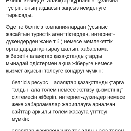
Екінші "кезеңде" алаяқтар құрбанын тұзағына
түсіріп, оның ақшасын заңсыз иемденуге
тырысады.
Әдетте белгісіз компаниялардан (ұсыныс
жасайтын туристік агенттіктерден, интернет-
дүкендерден және т.б.) немесе мемлекеттік
органдардан қоңырау шалып, хабарлама
жіберетін алаяқтар қазақстандықтарды
мынадай әдістермен ақша жіберуге немесе
қызмет ақысын төлеуге көндіруі мүмкін:
белгісіз ресурс – алаяқтар қазақстандықтарға
"алдын ала төлем немесе жеткізу қызметінің"
сілтемесін жіберіп, интернет-дүкендер немесе
жеке хабарламалар жариялауға арналған
сайттар арқылы төлем жасауға үгіттеуі
мүмкін;
алаяқтар жәбірленушіге тек алдын ала төлем