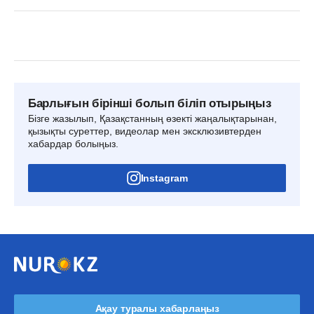
Барлығын бірінші болып біліп отырыңыз
Бізге жазылып, Қазақстанның өзекті жаңалықтарынан,
қызықты суреттер, видеолар мен эксклюзивтерден
хабардар болыңыз.
Instagram
Ақау туралы хабарлаңыз