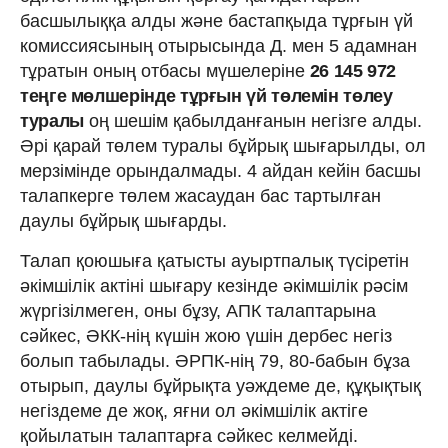
басшылыққа алды және бастапқыда тұрғын үй
комиссиясының отырысында Д. мен 5 адамнан
тұратын оның отбасы мүшелеріне
26 145 972
теңге мөлшерінде тұрғын үй төлемін төлеу
туралы
оң шешім қабылданғанын негізге алды.
Әрі қарай төлем туралы бұйрық шығарылды, ол
мерзімінде орындалмады. 4 айдан кейін басшы
талапкерге төлем жасаудан бас тартылған
даулы бұйрық шығарды.
Талап қоюшыға қатысты ауыртпалық түсіретін
әкімшілік актіні шығару кезінде әкімшілік рәсім
жүргізілмеген, оны бұзу, АПК талаптарына
сәйкес, ӘКК-нің күшін жою үшін дербес негіз
болып табылады. ӘРПК-нің 79, 80-бабын бұза
отырып, даулы бұйрықта уәждеме де, құқықтық
негіздеме де жоқ, яғни ол әкімшілік актіге
қойылатын талаптарға сәйкес келмейді.