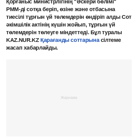
Қорғаныс министрлігінің "Әскери бөлімі"
РММ-ді сотқа беріп, өзіне және отбасына
тиесілі тұрғын үй төлемдерін өндіріп алды Сот
әкімшілік актінің күшін жойып, тұрғын үй
төлемдерін төлеуге міндеттеді. Бұл туралы
KAZ.NUR.KZ
Қарағанды соттарына
сілтеме
жасап хабарлайды.