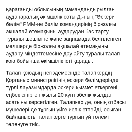
Қарағанды облысының мамандандырылған
ауданаралық әкімшілік соты Д.-ның "Әскери
бөлім" РММ-не бөлім командирінің біржолғы
ақшалай өтемақыны аударудан бас тарту
туралы шешіміне және заңнамада белгіленген
мөлшерде біржолғы ақшалай өтемақыны
аудару міндеттемесіне дау айту туралы талап
қою бойынша әкімшілік істі қарады.
Талап қоюдың негіздемесінде талапкердің
Қорғаныс министрлігінің әскери бөлімдерінде
түрлі лауазымдарда әскери қызмет өткергені,
еңбек сіңірген жылы 20 күнтізбелік жылдан
асатыны көрсетілген. Талапкер де, оның отбасы
мүшелері де тұрғын үйге иелік етпейді, осыған
байланысты талапкерге тұрғын үй төлемі
төленуге тиіс.