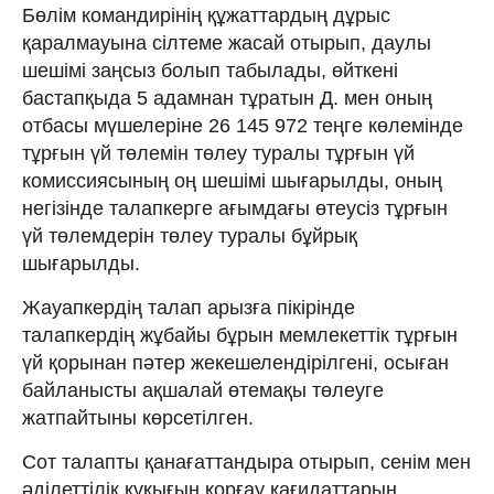
Бөлім командирінің құжаттардың дұрыс
қаралмауына сілтеме жасай отырып, даулы
шешімі заңсыз болып табылады, өйткені
бастапқыда 5 адамнан тұратын Д. мен оның
отбасы мүшелеріне 26 145 972 теңге көлемінде
тұрғын үй төлемін төлеу туралы тұрғын үй
комиссиясының оң шешімі шығарылды, оның
негізінде талапкерге ағымдағы өтеусіз тұрғын
үй төлемдерін төлеу туралы бұйрық
шығарылды.
Жауапкердің талап арызға пікірінде
талапкердің жұбайы бұрын мемлекеттік тұрғын
үй қорынан пәтер жекешелендірілгені, осыған
байланысты ақшалай өтемақы төлеуге
жатпайтыны көрсетілген.
Сот талапты қанағаттандыра отырып, сенім мен
әділеттілік құқығын қорғау қағидаттарын