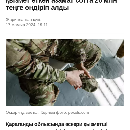
қызмет еткен азамат сотта 26 млн
теңге өндіріп алды
Жарияланған күні:
17 мамыр 2024, 19:11
Әскери қызметші. Көрнекі фото: pexels.com
Қарағанды ​​облысында әскери қызметші