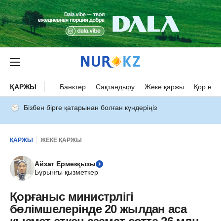
ҚАРЖЫ
Банктер
Сақтандыру
Жеке қаржы
Қор нар
Бізбен бірге қатарынан болған күндеріңіз
ҚАРЖЫ
ЖЕКЕ ҚАРЖЫ
Айзат Ермекқызы
Бұрынғы қызметкер
Қорғаныс министрлігі
бөлімшелерінде 20 жылдан аса