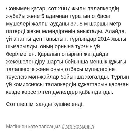
Сонымен қатар, сот 2007 жылы талапкердің
жұбайы және 5 адамнан тұратын отбасы
мүшелері жалпы ауданы 37, 5 м шаршы метр
пәтерді жекешелендіргенін анықтады. Алайда,
үй апатты деп танылып, тұрғындар 2014 жылы
шығарылды, оның орнына тұрғын үй
берілмеген. Қаралып отырған жағдайда
жекешелендіру шарты бойынша меншік құқығы
талапкерге және оның отбасы мүшелеріне
тәуелсіз мән-жайлар бойынша жоғалды. Тұрғын
үй комиссиясы талапкердің құжаттарын қараған
кезде көрсетілген дәлелдер қабылданды.
Сот шешімі заңды күшіне енді.
Мәтіннен қате тапсаңыз,
бізге жазыңыз