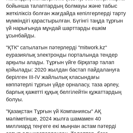
бойынша талаптардың болмауы және табыс
жеткіліксіз болған жағдайда кепілгерлерді тарту
мүмкіндігі қарастырылған. Бүгінгі таңда тұрғын
үй нарығында мұндай шарттарды ешкім
ұсынбайды.
"ҚТК" сатылатын пәтерлерді "mitwork.kz"
еуразиялық электронды порталында тендер
арқылы алады. Тұрғын үйге бірқатар талап
қойылады: 2020 жылдан бастап пайдалануға
берілген III-IV жайлылық класындағы
көппәтерлі тұрғын үйде орналасу, таза әрлеу,
барлық қажетті құқық белгілейтін құжаттардың
болуы.
"Қазақстан Тұрғын үй Компаниясы" АҚ
мәліметінше, 2024 жылға шамамен 40
миллиард теңгеге екі мыңнан астам пәтерді