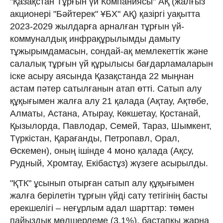
"Қазақстан Тұрғын үй Компаниясы" АҚ (жалғыз
акционері "Бәйтерек" ҰБХ" АҚ) қазіргі уақытта
2023-2029 жылдарға арналған тұрғын үй-
коммуналдық инфрақұрылымды дамыту
тұжырымдамасын, сондай-ақ мемлекеттік және
салалық тұрғын үй құрылысы бағдарламаларын
іске асыру аясында Қазақстанда 22 мыңнан
астам пәтер сатылғанын атап өтті. Сатып алу
құқығымен жалға алу 21 қалада (Ақтау, Ақтөбе,
Алматы, Астана, Атырау, Көкшетау, Қостанай,
Қызылорда, Павлодар, Семей, Тараз, Шымкент,
Түркістан, Қарағанды, Петропавл, Орал,
Өскемен), оның ішінде 4 моно қалада (Ақсу,
Рудный, Хромтау, Екібастұз) жүзеге асырылды.
"ҚТК" ұсынып отырған сатып алу құқығымен
жалға берілетін тұрғын үйді сату тетігінің басты
ерекшелігі – неғұрлым адал шарттар: төмен
пайыздық мөлшерлеме (3,1%), бастапқы жарна