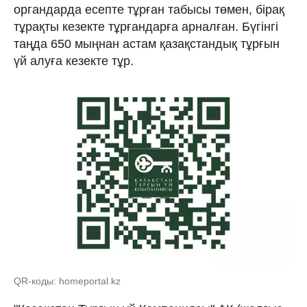
органдарда есепте тұрған табысы төмен, бірақ
тұрақты кезекте тұрғандарға арналған. Бүгінгі
таңда 650 мыңнан астам қазақстандық тұрғын
үй алуға кезекте тұр.
QR-коды: homeportal.kz