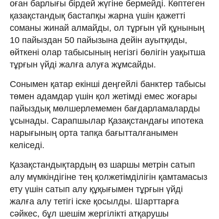
оған барлығы бірдей жүгіне бермейді. Көптеген
қазақстандық бастапқы жарна үшін қажетті
соманы жинай алмайды, ол тұрғын үй құнының
10 пайыздан 50 пайызына дейін ауытқиды,
өйткені олар табысының негізгі бөлігін уақытша
тұрғын үйді жалға алуға жұмсайды.
Сонымен қатар екінші деңгейлі банктер табысы
төмен адамдар үшін қол жетімді емес жоғары
пайыздық мөлшерлемемен бағдарламаларды
ұсынады. Сарапшылар Қазақстандағы ипотека
нарығының орта тапқа бағытталғанымен
келіседі.
Қазақстандықтардың өз шаршы метрін сатып
алу мүмкіндігіне тең қолжетімділігін қамтамасыз
ету үшін сатып алу құқығымен тұрғын үйді
жалға алу тетігі іске қосылды. Шарттарға
сәйкес, бұл шешім жергілікті атқарушы