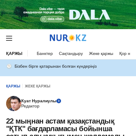
ҚАРЖЫ
Банктер
Сақтандыру
Жеке қаржы
Қор нар
Бізбен бірге қатарынан болған күндеріңіз
ҚАРЖЫ
ЖЕКЕ ҚАРЖЫ
Куат Нуралиулы
Редактор
22 мыңнан астам қазақстандық
"ҚТК" бағдарламасы бойынша