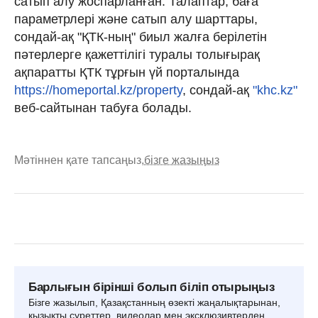
сатып алу жоспарланған. Талаптар, баға
параметрлері және сатып алу шарттары,
сондай-ақ "ҚТК-ның" биыл жалға берілетін
пәтерлерге қажеттілігі туралы толығырақ
ақпаратты ҚТК тұрғын үй порталында
https://homeportal.kz/property
, сондай-ақ
"khc.kz"
веб-сайтынан табуға болады.
Мәтіннен қате тапсаңыз,
бізге жазыңыз
Барлығын бірінші болып біліп отырыңыз
Бізге жазылып, Қазақстанның өзекті жаңалықтарынан,
қызықты суреттер, видеолар мен эксклюзивтерден