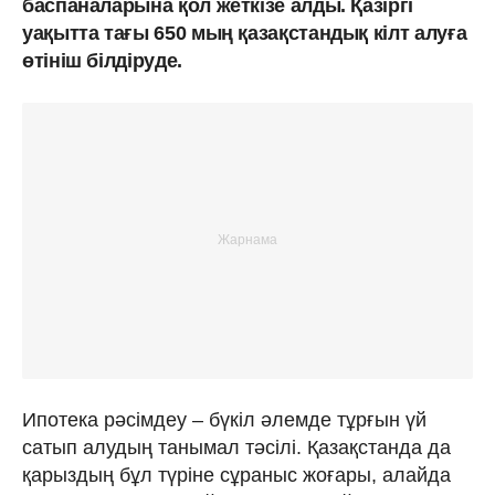
баспаналарына қол жеткізе алды. Қазіргі
уақытта тағы 650 мың қазақстандық кілт алуға
өтініш білдіруде.
Ипотека рәсімдеу – бүкіл әлемде тұрғын үй
сатып алудың танымал тәсілі. Қазақстанда да
қарыздың бұл түріне сұраныс жоғары, алайда