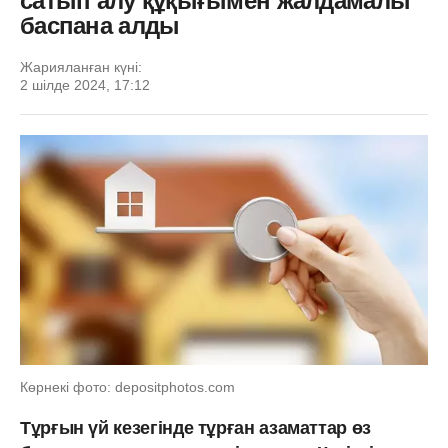
сатып алу құқығымен жалдамалы
баспана алды
Жарияланған күні:
2 шілде 2024, 17:12
Көрнекі фото: depositphotos.com
Тұрғын үй кезегінде тұрған азаматтар өз