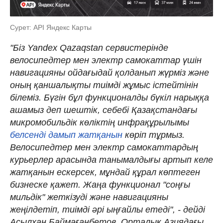
Сурет: API Яндекс Карты
"Біз Yandex Qazaqstan сервистерінде
велосипедтер мен электр самокаттар үшін
навигацияны ойдағыдай қолданып жүрміз және
оның қаншалықты тиімді жұмыс істейтінін
білеміз. Бүгін бұл функционалды бүкіл нарыққа
ашамыз деп шештік, себебі Қазақстандағы
микромобильдік көліктің инфрақұрылымы
белсенді дамып жатқанын
көріп тұрмыз.
Велосипедтер мен электр самокаттардың
курьерлер арасында танымалдығы артып келе
жатқанын ескерсек, мұндай құрал көптеген
бизнеске қажет. Жаңа функционал "соңғы
мильдік" жеткізуді және навигацияны
жеңілдетіп, тиімді әрі ыңғайлы етеді", - дейді
Асылхан Баймағанбетов, Орталық Азиядағы