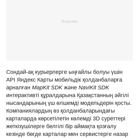
Сондай-ақ курьерлерге ыңғайлы болуы үшін
API Яндекс Карты мобильдік қолданбаларға
арналған
MapKit SDK
және
NaviKit SDK
интерактивті құралдарына Қазақстанның әйгілі
нысандарының үш өлшемді модельдерін қосты.
Компаниялардың өз қолданбаларындағы
карталарда көрсетілетін көлемді 3D суреттері
жеткізушілерге белгілі бір аймақта қозғалу
кезінде бөгде карталар мен сервистерге назар