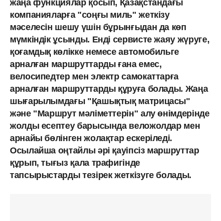
жаңа функциялар қосып, Қазақстандағы
компанияларға "соңғы миль" жеткізу
мәселесін шешу үшін бұрынғыдан да көп
мүмкіндік ұсынды. Енді сервисте жаяу жүруге,
қоғамдық көлікке немесе автомобильге
арналған маршруттарды ғана емес,
велосипедтер мен электр самокаттарға
арналған маршруттарды құруға болады. Жаңа
шығарылымдағы "Қашықтық матрицасы"
және "Маршрут мәліметтерін" алу өнімдерінде
жолды есептеу барысында веложолдар мен
арнайы бөлінген жолақтар ескеріледі.
Осылайша оңтайлы әрі қауіпсіз маршруттар
құрып, тығыз қала трафигінде
тапсырыстарды тезірек жеткізуге болады.