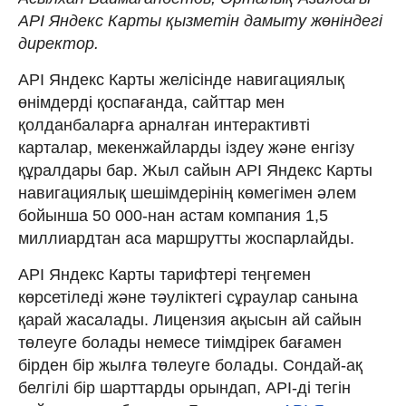
API Яндекс Карты қызметін дамыту жөніндегі
директор.
API Яндекс Карты желісінде навигациялық
өнімдерді қоспағанда, сайттар мен
қолданбаларға арналған интерактивті
карталар, мекенжайларды іздеу және енгізу
құралдары бар. Жыл сайын API Яндекс Карты
навигациялық шешімдерінің көмегімен әлем
бойынша 50 000-нан астам компания 1,5
миллиардтан аса маршрутты жоспарлайды.
API Яндекс Карты тарифтері теңгемен
көрсетіледі және тәуліктегі сұраулар санына
қарай жасалады. Лицензия ақысын ай сайын
төлеуге болады немесе тиімдірек бағамен
бірден бір жылға төлеуге болады. Сондай-ақ
белгілі бір шарттарды орындап, API-ді тегін