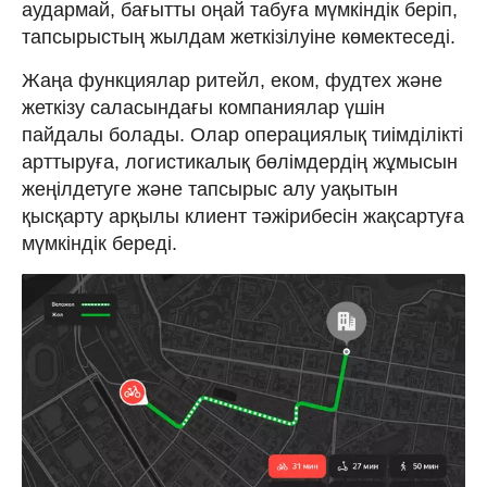
аудармай, бағытты оңай табуға мүмкіндік беріп,
тапсырыстың жылдам жеткізілуіне көмектеседі.
Жаңа функциялар ритейл, еком, фудтех және
жеткізу саласындағы компаниялар үшін
пайдалы болады. Олар операциялық тиімділікті
арттыруға, логистикалық бөлімдердің жұмысын
жеңілдетуге және тапсырыс алу уақытын
қысқарту арқылы клиент тәжірибесін жақсартуға
мүмкіндік береді.