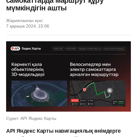
самокаттарда маршрут құру
мүмкіндігін ашты
Жарияланған күні:
7 қараша 2024, 15:06
Сурет: API Яндекс Карты
API Яндекс Карты навигациялық өнімдерге