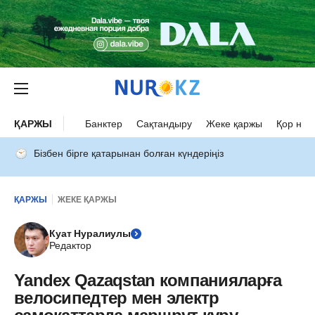
ҚАРЖЫ
Банктер
Сақтандыру
Жеке қаржы
Қор нар
Бізбен бірге қатарынан болған күндеріңіз
ҚАРЖЫ
ЖЕКЕ ҚАРЖЫ
Куат Нуралиулы
Редактор
Yandex Qazaqstan компанияларға
велосипедтер мен электр