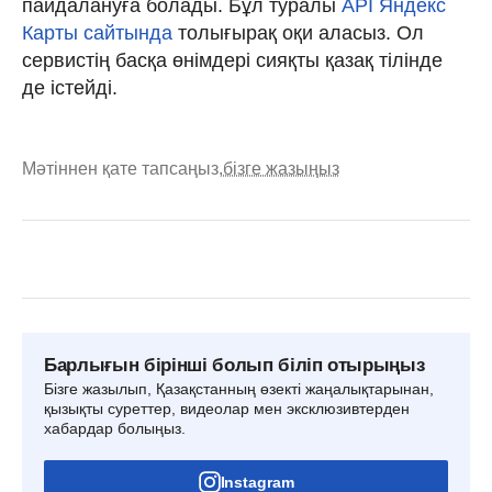
пайдалануға болады. Бұл туралы
API Яндекс
Карты сайтында
толығырақ оқи аласыз. Ол
сервистің басқа өнімдері сияқты қазақ тілінде
де істейді.
Мәтіннен қате тапсаңыз,
бізге жазыңыз
Барлығын бірінші болып біліп отырыңыз
Бізге жазылып, Қазақстанның өзекті жаңалықтарынан,
қызықты суреттер, видеолар мен эксклюзивтерден
хабардар болыңыз.
Instagram