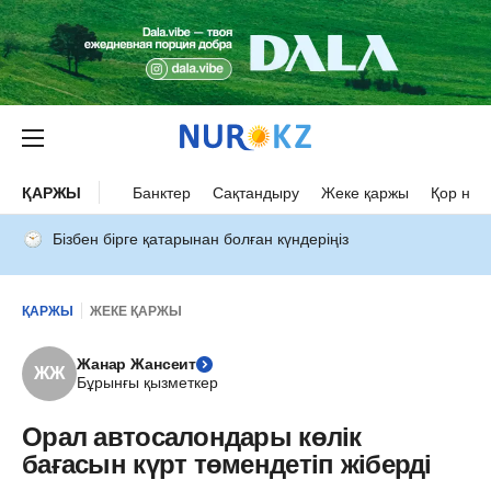
ҚАРЖЫ
Банктер
Сақтандыру
Жеке қаржы
Қор нар
Бізбен бірге қатарынан болған күндеріңіз
ҚАРЖЫ
ЖЕКЕ ҚАРЖЫ
Жанар Жансеит
ЖЖ
Бұрынғы қызметкер
Орал автосалондары көлік
бағасын күрт төмендетіп жіберді