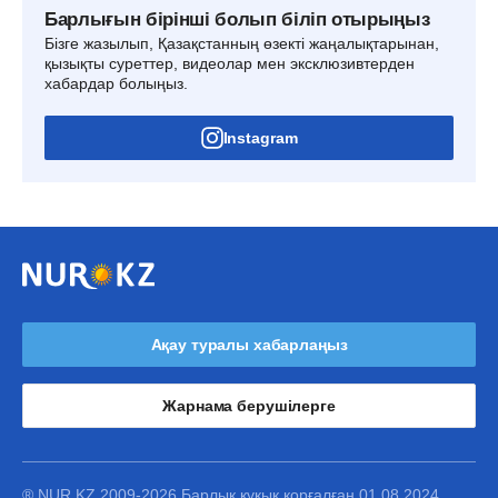
Барлығын бірінші болып біліп отырыңыз
Бізге жазылып, Қазақстанның өзекті жаңалықтарынан,
қызықты суреттер, видеолар мен эксклюзивтерден
хабардар болыңыз.
Instagram
Ақау туралы хабарлаңыз
Жарнама берушілерге
® NUR.KZ 2009-2026 Барлық құқық қорғалған 01.08.2024