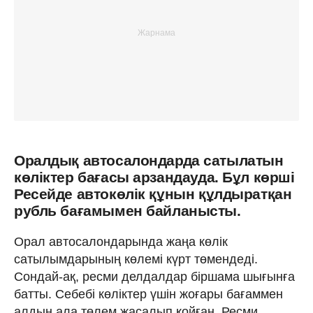
Оралдық автосалондарда сатылатын
көліктер бағасы арзандауда. Бұл көрші
Ресейде автокөлік құнын құлдыратқан
рубль бағамымен байланысты.
Орал автосалондарында жаңа көлік
сатылымдарының көлемі күрт төмендеді.
Сондай-ақ, ресми делдалдар біршама шығынға
батты. Себебі көліктер үшін жоғары бағаммен
алдын ала төлем жасалып қойған. Ресми