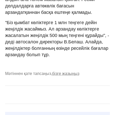
делдалдарға автөкөлік бағасын
арзандатқаннан басқа ештеңе қалмады.
"Біз қымбат көліктерге 1 млн теңгеге дейін
жеңілдік жасаймыз. Ал арзандау көліктерге
жасалатын жеңілдік 500 мың теңгені құрайды", -
деді автосалон директоры В.Белаш. Алайда,
жеңілдіктер болғанның өзінде ресейлік бағалар
арзандау болып тұр.
Мәтіннен қате тапсаңыз,
бізге жазыңыз