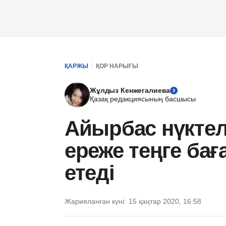
ҚАРЖЫ
ҚОР НАРЫҒЫ
Жұлдыз Кенжегалиева
Қазақ редакциясының басшысы
Айырбас нүктел
ереже теңге ба
етеді
Жарияланған күні:
15 қаңтар 2020, 16:58