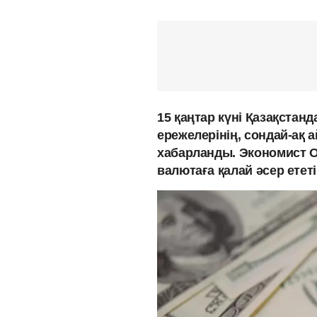
15 қаңтар күні Қазақстан
ережелерінің, сондай-ақ 
хабарланды. Экономист О
валютаға қалай әсер етет