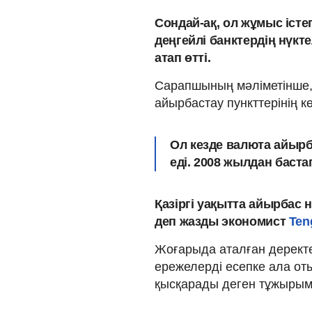
Сондай-ақ, ол жұмыс істе
деңгейлі банктердің нүкте
атап өтті.
Сарапшының мәліметінше,
айырбастау пункттерінің к
Ол кезде валюта айырб
еді. 2008 жылдан баста
Қазіргі уақытта айырбас 
деп жазды экономист
Ten
Жоғарыда аталған деректе
ережелерді есепке ала от
қысқарады деген тұжырымғ