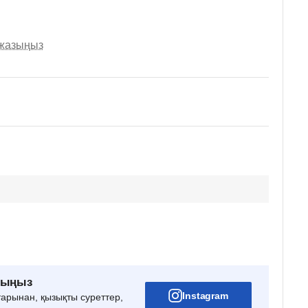
 жазыңыз
рыңыз
Instagram
тарынан, қызықты суреттер,