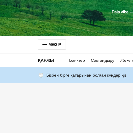
МӘЗІР
ҚАРЖЫ
Банктер
Сақтандыру
Жеке 
Бізбен бірге қатарынан болған күндеріңіз