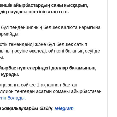
меншік айырбастардың саны қысқарып,
дің саудасы өсетінін атап өтті.
т бұл тенденцияның бөлшек валюта нарығына
ғармайды.
тік төмендейді және бұл бөлшек сатып
ның өсуіне әкеледі, өйткені бағаның өсуі де
ы.
айырбас нүктелеріндегі доллар бағамының
 құрады.
жаңа заңға сәйкес 1 ақпаннан бастап
иллион теңгеден асатын соманы айырбастаған
тін болады
.
ы
жаңалықтарды
біздің
Telegram