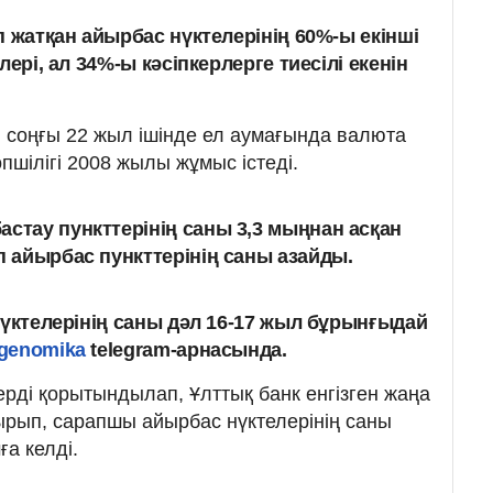
п жатқан айырбас нүктелерінің 60%-ы екінші
лері, ал 34%-ы кәсіпкерлерге тиесілі екенін
 соңғы 22 жыл ішінде ел аумағында валюта
өпшілігі 2008 жылы жұмыс істеді.
астау пункттерінің саны 3,3 мыңнан асқан
п айырбас пункттерінің саны азайды.
нүктелерінің саны дәл 16-17 жыл бұрынғыдай
genomika
telegram-арнасында.
рді қорытындылап, Ұлттық банк енгізген жаңа
ырып, сарапшы айырбас нүктелерінің саны
а келді.