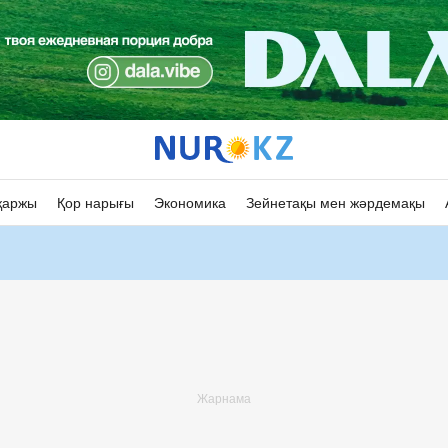
қаржы
Қор нарығы
Экономика
Зейнетақы мен жәрдемақы