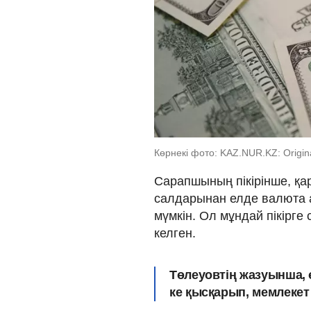
Көрнекі фото: KAZ.NUR.KZ: Origin
Сарапшының пікірінше, қ
салдарынан елде валюта а
мүмкін. Ол мұндай пікірге
келген.
Төлеуовтің жазуынша, 
ке қысқарып, мемлекет