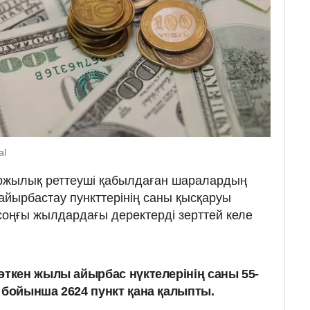
al
аржылық реттеуші қабылдаған шаралардың
йырбастау пункттерінің саны қысқаруы
 соңғы жылдардағы деректерді зерттей келе
өткен жылы айырбас нүктелерінің саны 55-
 бойынша 2624 пункт қана қалыпты.