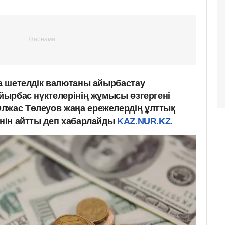
да шетелдік валютаны айырбастау
айырбас нүктелерінің жұмысы өзгергені
лжас Төлеуов жаңа ережелердің ұлттық
інін айтты деп хабарлайды
KAZ.NUR.KZ.