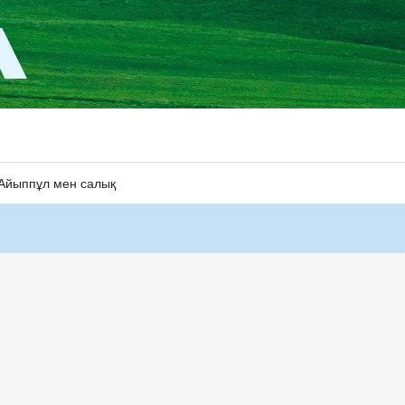
Айыппұл мен салық