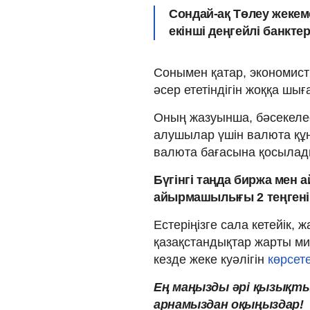
Сондай-ақ Төлеу жеке
екінші деңгейлі банктер
Сонымен қатар, экономис
әсер ететіндігін жоққа шы
Оның жазуынша, бәсекелес
алушылар үшін валюта құны
валюта бағасына қосылад
Бүгінгі таңда биржа мен 
айырмашылығы 2 теңгені
Естеріңізге сала кетейік, 
қазақстандықтар жарты м
кезде жеке куәлігін
көрсете
Ең
маңызды
әрі
қызықт
арнамыздан оқыңыздар!