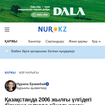
ҚАРЖЫ
Банктер
Сақтандыру
Жеке қаржы
Қор нар
Бізбен бірге қатарынан болған күндеріңіз
ҚАРЖЫ
ҚОР НАРЫҒЫ
Нұрила Ермекбай
Бұрынғы қызметкер
Қазақстанда 2006 жылғы үлгідегі