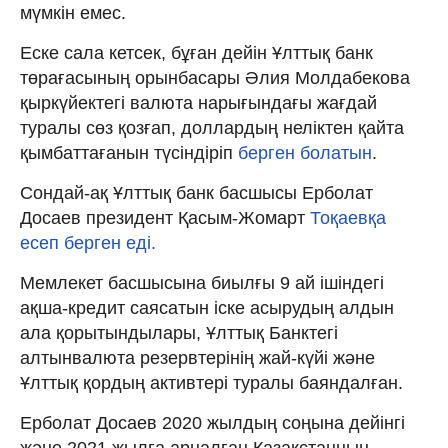
мүмкін емес.
Еске сала кетсек, бұған дейін Ұлттық банк
төрағасының орынбасары Әлия Молдабекова
қыркүйектегі валюта нарығындағы жағдай
туралы сөз қозғап, доллардың неліктен қайта
қымбаттағанын түсіндіріп
берген болатын
.
Сондай-ақ Ұлттық банк басшысы Ерболат
Досаев президент Қасым-Жомарт
Тоқаевқа
есеп берген еді.
Мемлекет басшысына биылғы 9 ай ішіндегі
ақша-кредит саясатын іске асырудың алдын
ала қорытындылары, Ұлттық Банктегі
алтынвалюта резервтерінің жай-күйі және
Ұлттық қордың активтері туралы баяндалған.
Ерболат Досаев 2020 жылдың соңына дейінгі
және 2021 жылға арналған Қазақстанның