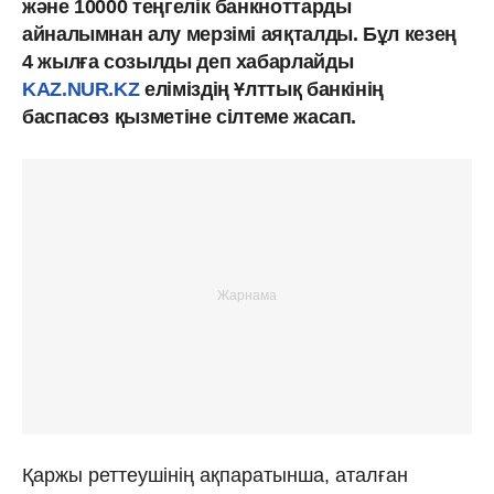
және 10000 теңгелік банкноттарды
айналымнан алу мерзімі аяқталды. Бұл кезең
4 жылға созылды деп хабарлайды
KAZ.NUR.KZ
еліміздің Ұлттық банкінің
баспасөз қызметіне сілтеме жасап.
Қаржы реттеушінің ақпаратынша, аталған