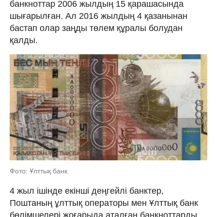
банкноттар 2006 жылдың 15 қарашасында
шығарылған. Ал 2016 жылдың 4 қазанынан
бастап олар заңды төлем құралы болудан
қалды.
Фото: Ұлттық банк
4 жыл ішінде екінші деңгейлі банктер,
Поштаның ұлттық операторы мен Ұлттық банк
бөлімшелері жоғарыда аталған банкноттарды