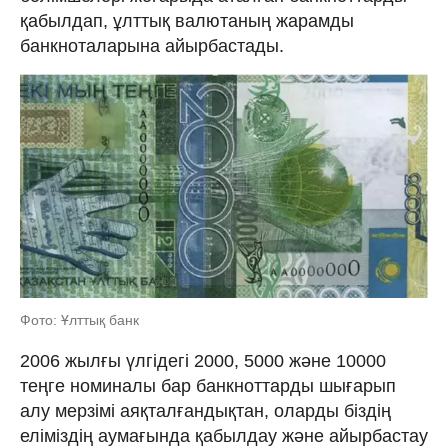
қабылдап, ұлттық валютаның жарамды
банкноталарына айырбастады.
Фото: Ұлттық банк
2006 жылғы үлгідегі 2000, 5000 және 10000
теңге номиналы бар банкноттарды шығарып
алу мерзімі аяқталғандықтан, оларды біздің
еліміздің аумағында қабылдау және айырбастау