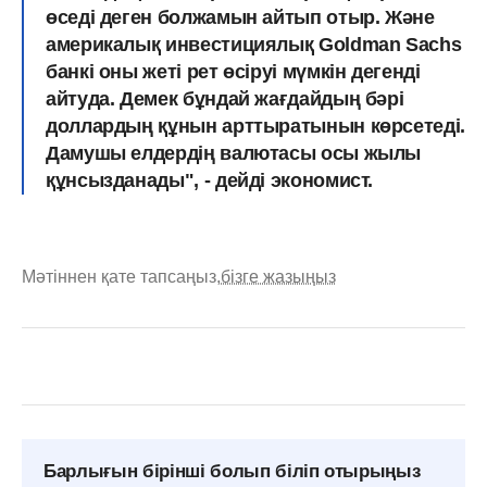
өседі деген болжамын айтып отыр. Және
америкалық инвестициялық Goldman Sachs
банкі оны жеті рет өсіруі мүмкін дегенді
айтуда. Демек бұндай жағдайдың бәрі
доллардың құнын арттыратынын көрсетеді.
Дамушы елдердің валютасы осы жылы
құнсызданады", - дейді экономист.
Мәтіннен қате тапсаңыз,
бізге жазыңыз
Барлығын бірінші болып біліп отырыңыз