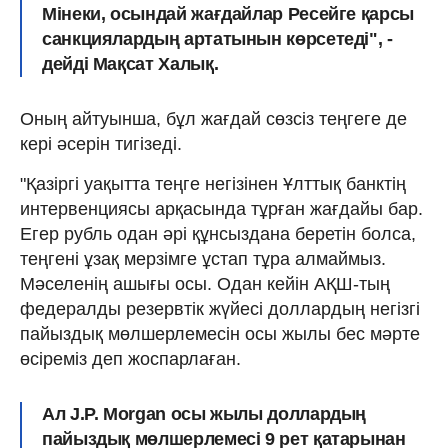
Мінеки, осындай жағдайлар Ресейге қарсы
санкциялардың артатынын көрсетеді", -
дейді Мақсат Халық.
Оның айтуынша, бұл жағдай сөзсіз теңгеге де
кері әсерін тигізеді.
"Қазіргі уақытта теңге негізінен Ұлттық банктің
интервенциясы арқасында тұрған жағдайы бар.
Егер рубль одан әрі құнсыздана беретін болса,
теңгені ұзақ мерзімге ұстап тұра алмаймыз.
Мәселенің ашығы осы. Одан кейін АҚШ-тың
федералды резервтік жүйесі доллардың негізгі
пайыздық мөлшерлемесін осы жылы бес мәрте
өсіреміз деп жоспарлаған.
Ал J.P. Morgan осы жылы доллардың
пайыздық мөлшерлемесі 9 рет қатарынан