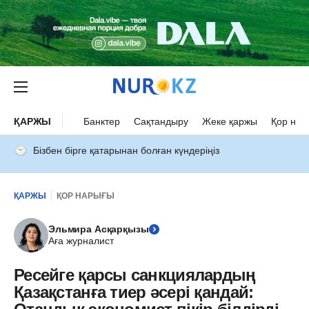
ҚАРЖЫ
Банктер
Сақтандыру
Жеке қаржы
Қор нар
Бізбен бірге қатарынан болған күндеріңіз
ҚАРЖЫ
ҚОР НАРЫҒЫ
Эльмира Асқарқызы
Аға журналист
Ресейге қарсы санкциялардың
Қазақстанға тиер әсері қандай: