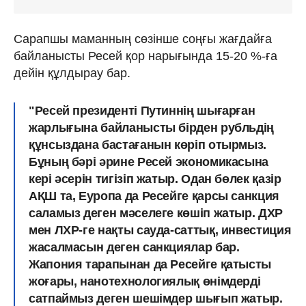
Сарапшы маманның сөзінше соңғы жағдайға
байланысты Ресей қор нарығында 15-20 %-ға
дейін құлдырау бар.
"Ресей президенті Путиннің шығарған
жарлығына байланысты бірден рубльдің
құнсыздана бастағанын көріп отырмыз.
Бұның бәрі әрине Ресей экономикасына
кері әсерін тигізіп жатыр. Одан бөлек қазір
АҚШ та, Еуропа да Ресейге қарсы санкция
саламыз деген мәселеге көшіп жатыр. ДХР
мен ЛХР-ге нақты сауда-саттық, инвестиция
жасалмасын деген санкциялар бар.
Жапония тарапынан да Ресейге қатысты
жоғары, нанотехнологиялық өнімдерді
сатпаймыз деген шешімдер шығып жатыр.