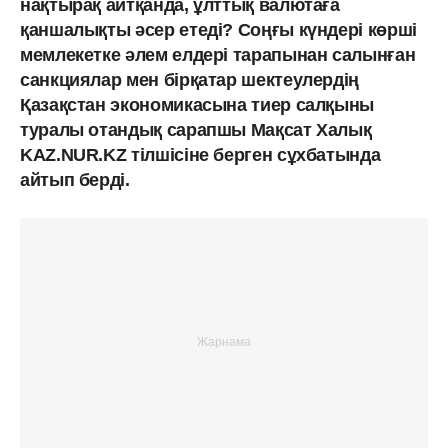
нақтырақ айтқанда, ұлттық валютаға
қаншалықты әсер етеді? Соңғы күндері көрші
мемлекетке әлем елдері тарапынан салынған
санкциялар мен бірқатар шектеулердің
Қазақстан экономикасына тиер салқыны
туралы отандық сарапшы Мақсат Халық
KAZ.NUR.KZ тілшісіне берген сұхбатында
айтып берді.