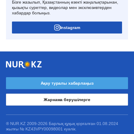
Бізге жазылып, Қазақстанның өзекті жаңалықтарынан,
қызықты суреттер, видеолар мен эксклюзивтерден
хабардар болыңыз.
Instagram
Ақау туралы хабарлаңыз
Жарнама берушілерге
® NUR.KZ 2009-2026 Барлық құқық қорғалған 01.08.2024
жылғы № KZ43VPY00098001 куәлік.