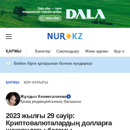
ҚАРЖЫ
Банктер
Сақтандыру
Жеке қаржы
Қор нар
Бізбен бірге қатарынан болған күндеріңіз
ҚАРЖЫ
ҚОР НАРЫҒЫ
Жұлдыз Кенжегалиева
Қазақ редакциясының басшысы
2023 жылғы 29 сәуір:
Криптовалюталардың долларға