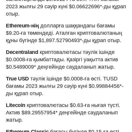
2023 жылғы 29 сәуір күні $0.06622696*-ды құрап
отыр.
Ethereum-нің
долларға шаққандағы бағамы
$9.20-ға төмендеді. Аталған криптовалютаның
құны бүгінде $1,897.52790493*-ды құрап отыр.
Decentraland
криптовалютасы тәулік ішінде
$0.0008-ға қымбаттады. Қазіргі уақытта актив
$0.5489009* деңгейінде саудаланып жатыр.
True USD
тәулік ішінде $0.0008-ға өсті. TUSD
бағамы 2023 жылғы 29 сәуір күні $0.99884456*-
ды құрап отыр.
Litecoin
криптовалютасы $0.63-ға нығая түсті.
Актив $89.29557954* деңгейінде саудаланып
жатыр.
Ethereum Classic
бағасы бүгінде $0.15-ға өсті.