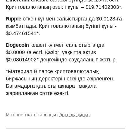
Криптовалютаның өзекті құны – $19.71402303*.
Ripple
өткен күнмен салыстырғанда $0.0128-ға
қымбаттады. Криптовалютаның бүгінгі құны -
$0.47461541*.
Dogecoin
кешегі күнмен салыстырғанда
$0.0009-ға өсті. Қазіргі уақытта актив
$0.08014902* деңгейінде саудаланып жатыр.
*Материал Binance криптовалюталық
биржасының деректері негізінде әзірленген.
Бағамдарға қатысты ақпарат мақала
жарияланған сәтте өзекті.
Мәтіннен қате тапсаңыз,
бізге жазыңыз