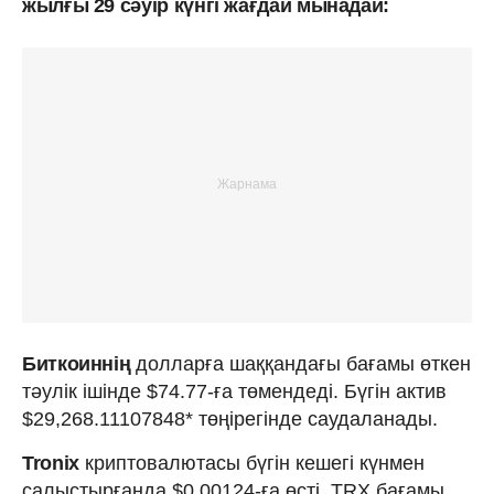
жылғы 29 сәуір күнгі жағдай мынадай:
Биткоиннің
долларға шаққандағы бағамы өткен
тәулік ішінде $74.77-ға төмендеді. Бүгін актив
$29,268.11107848* төңірегінде саудаланады.
Tronix
криптовалютасы бүгін кешегі күнмен
салыстырғанда $0.00124-ға өсті. TRX бағамы